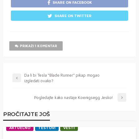
SHARE ON FACEBOOK
SHARE ON TWITTER
PRIKAŽI 1 KOMENTAR
Da li bi Tesla “Blade Runner” pikap mogao
izgledati ovako?
Pogledajte kako nastaje Koenigsegg Jesko!
PROČITAJTE JOŠ
AKTUELNO
TESTOVI
VESTI