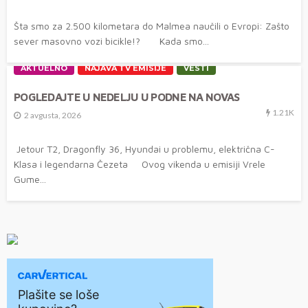
Šta smo za 2.500 kilometara do Malmea naučili o Evropi: Zašto
sever masovno vozi bicikle!? Kada smo...
AKTUELNO
NAJAVA TV EMISIJE
VESTI
POGLEDAJTE U NEDELJU U PODNE NA NOVAS
1.21K
2 avgusta, 2026
Jetour T2, Dragonfly 36, Hyundai u problemu, električna C-
Klasa i legendarna Čezeta Ovog vikenda u emisiji Vrele
Gume...