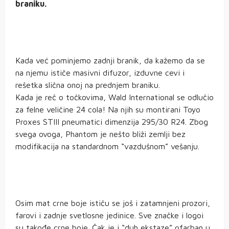
braniku.
Kada već pominjemo zadnji branik, da kažemo da se
na njemu ističe masivni difuzor, izduvne cevi i
rešetka slična onoj na prednjem braniku.
Kada je reč o točkovima, Wald International se odlučio
za felne veličine 24 cola! Na njih su montirani Toyo
Proxes STIII pneumatici dimenzija 295/30 R24. Zbog
svega ovoga, Phantom je nešto bliži zemlji bez
modifikacija na standardnom “vazdušnom” vešanju.
Osim mat crne boje ističu se još i zatamnjeni prozori,
farovi i zadnje svetlosne jedinice. Sve značke i logoi
su takođe crne boje. Čak je i “duh ekstaze” ofarban u