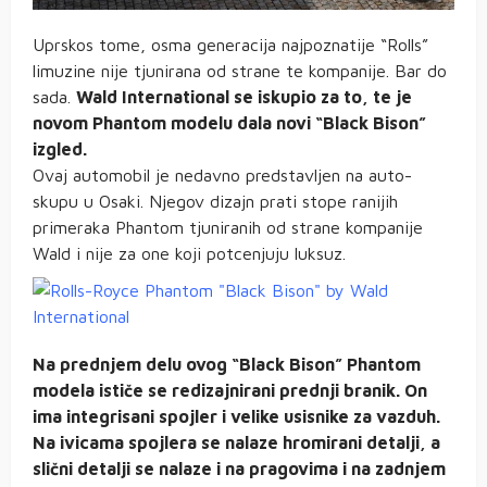
Uprskos tome, osma generacija najpoznatije “Rolls”
limuzine nije tjunirana od strane te kompanije. Bar do
sada.
Wald International se iskupio za to, te je
novom Phantom modelu dala novi “Black Bison”
izgled.
Ovaj automobil je nedavno predstavljen na auto-
skupu u Osaki. Njegov dizajn prati stope ranijih
primeraka Phantom tjuniranih od strane kompanije
Wald i nije za one koji potcenjuju luksuz.
Na prednjem delu ovog “Black Bison” Phantom
modela ističe se redizajnirani prednji branik. On
ima integrisani spojler i velike usisnike za vazduh.
Na ivicama spojlera se nalaze hromirani detalji, a
slični detalji se nalaze i na pragovima i na zadnjem