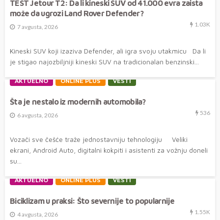
TEST Jetour T2: Da li kineski SUV od 41.000 evra zaista
može da ugrozi Land Rover Defender?
1.03K
7 avgusta, 2026
Kineski SUV koji izaziva Defender, ali igra svoju utakmicu Da li
je stigao najozbiljniji kineski SUV na tradicionalan benzinski...
AKTUELNO
ONLINE PLUS
VESTI
Šta je nestalo iz modernih automobila?
536
6 avgusta, 2026
Vozači sve češće traže jednostavniju tehnologiju Veliki
ekrani, Android Auto, digitalni kokpiti i asistenti za vožnju doneli
su...
AKTUELNO
ONLINE PLUS
VESTI
Biciklizam u praksi: Što severnije to popularnije
1.55K
4 avgusta, 2026