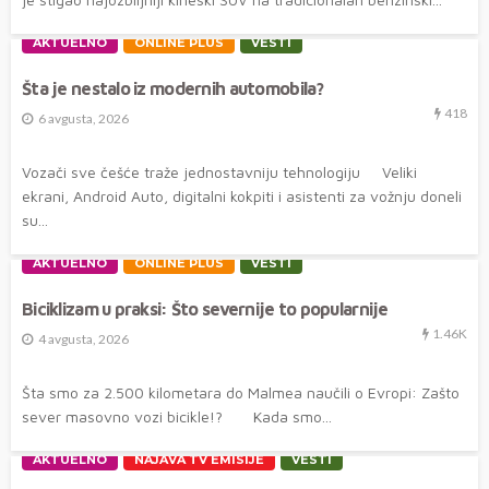
AKTUELNO
ONLINE PLUS
VESTI
Šta je nestalo iz modernih automobila?
418
6 avgusta, 2026
Vozači sve češće traže jednostavniju tehnologiju Veliki
ekrani, Android Auto, digitalni kokpiti i asistenti za vožnju doneli
su...
AKTUELNO
ONLINE PLUS
VESTI
Biciklizam u praksi: Što severnije to popularnije
1.46K
4 avgusta, 2026
Šta smo za 2.500 kilometara do Malmea naučili o Evropi: Zašto
sever masovno vozi bicikle!? Kada smo...
AKTUELNO
NAJAVA TV EMISIJE
VESTI