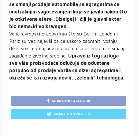
se smanji prodaja automobila sa agregatima sa
unutrašnjim sagorevanjem koja se javila nakon što
je otkrivena afera „Dizelgejt“ čiji je glavni akter
bio nemački Volkswagen.
Veliki evropski gradovi kao što su Berlin, London i
Pariz su već najavili da će uskoro zabraniti vožnju
dizel vozila po njihovim ulicama sa ciljem da se smanji
zagađenje životne sredine.
Upravo iz tog razloga
sve više proizvođača odlučuje da odustane
potpuno od prodaje vozila sa dizel agregatima i
okreću se ka razvoju novih, „zelenih“ tehnologija
.
SHARE ON FACEBOOK
SHARE ON TWITTER