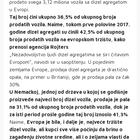
prodato svega 3,12 miliona vozila sa dizel agregatom
u Evropi.
Taj broj čini ukupno 36,5% od ukupnog broja
prodatih vozila. Naime, tokom prve polovine 2017.
godine dizel agregati su činili 42,5% od ukupnog
broja prodatih vozila na evropskom tržištu, kako
prenosi agencija Rojters
.
„Nezadovoljstvo ljudi dizel agregatima se širi čitavom
Evropom“, navodi se u saopštenju. U pojedinim
zemljama Evrope, prodaja dizel agregata je drastično
opala, na primer u Britaniji, gde je prodaja pala za čak
30%.
U Nemačkoj, jednoj od država u kojoj se godišnje
proizvede najveći broj dizel vozila, prodaja je pala
na 31,1% od ukupnog broja prodatih vozila, dok je
za isti period prošle godine taj broj iznosio 41,3%
.
Naime,
Evropa je bila, i dalje je, najveće tržište
dizel vozila, ali kupci sve više počinju da brinu o
zagađenju životne sredine, ali i o željama vlasti da