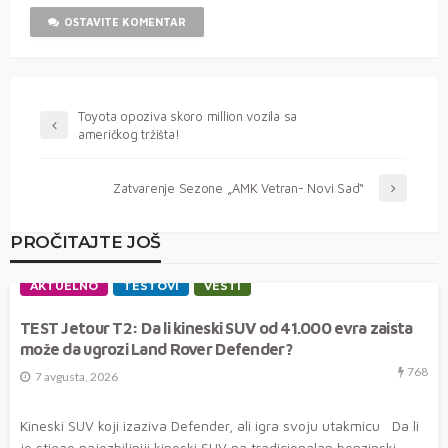
OSTAVITE KOMENTAR
Toyota opoziva skoro million vozila sa
američkog tržišta!
Zatvarenje Sezone „AMK Vetran- Novi Sad“
PROČITAJTE JOŠ
AKTUELNO
TESTOVI
VESTI
TEST Jetour T2: Da li kineski SUV od 41.000 evra zaista
može da ugrozi Land Rover Defender?
768
7 avgusta, 2026
Kineski SUV koji izaziva Defender, ali igra svoju utakmicu Da li
je stigao najozbiljniji kineski SUV na tradicionalan benzinski...