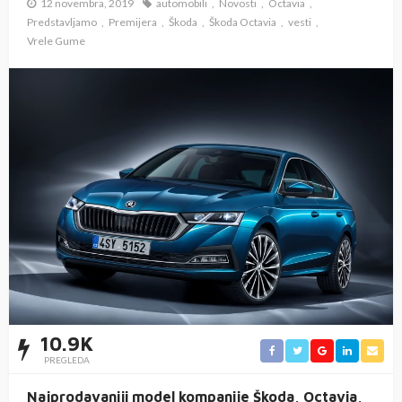
12 novembra, 2019
automobili
Novosti
Octavia
Predstavljamo
Premijera
Škoda
Škoda Octavia
vesti
Vrele Gume
10.9K
PREGLEDA
Najprodavaniji model kompanije Škoda, Octavia,