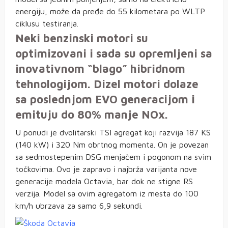
energiju, može da pređe do 55 kilometara po WLTP
ciklusu testiranja.
Neki benzinski motori su
optimizovani i sada su opremljeni sa
inovativnom “blago” hibridnom
tehnologijom. Dizel motori dolaze
sa poslednjom EVO generacijom i
emituju do 80% manje NOx.
U ponudi je dvolitarski TSI agregat koji razvija 187 KS
(140 kW) i 320 Nm obrtnog momenta. On je povezan
sa sedmostepenim DSG menjačem i pogonom na svim
točkovima. Ovo je zapravo i najbrža varijanta nove
generacije modela Octavia, bar dok ne stigne RS
verzija. Model sa ovim agregatom iz mesta do 100
km/h ubrzava za samo 6,9 sekundi.