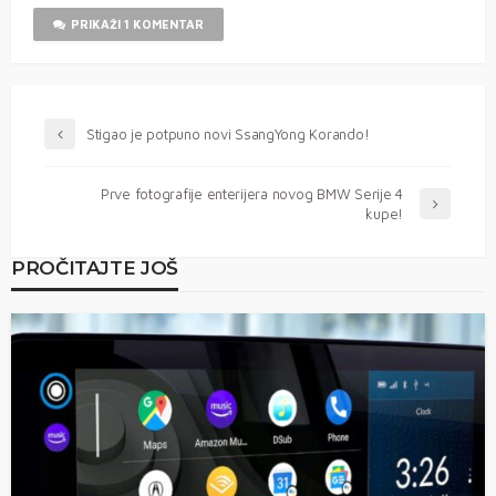
PRIKAŽI 1 KOMENTAR
Stigao je potpuno novi SsangYong Korando!
Prve fotografije enterijera novog BMW Serije 4
kupe!
PROČITAJTE JOŠ