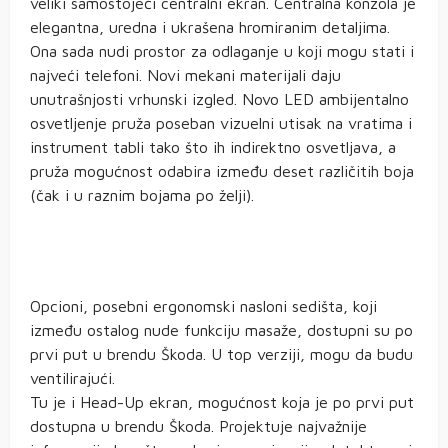
veliki samostojeći centralni ekran. Centralna konzola je
elegantna, uredna i ukrašena hromiranim detaljima.
Ona sada nudi prostor za odlaganje u koji mogu stati i
najveći telefoni. Novi mekani materijali daju
unutrašnjosti vrhunski izgled. Novo LED ambijentalno
osvetljenje pruža poseban vizuelni utisak na vratima i
instrument tabli tako što ih indirektno osvetljava, a
pruža mogućnost odabira između deset različitih boja
(čak i u raznim bojama po želji).
Opcioni, posebni ergonomski nasloni sedišta, koji
između ostalog nude funkciju masaže, dostupni su po
prvi put u brendu Škoda. U top verziji, mogu da budu
ventilirajući.
Tu je i Head-Up ekran, mogućnost koja je po prvi put
dostupna u brendu Škoda. Projektuje najvažnije