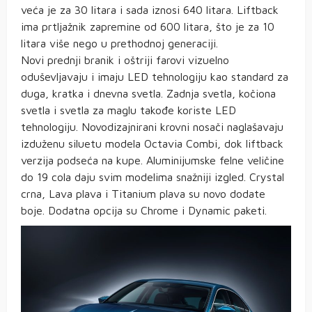
veća je za 30 litara i sada iznosi 640 litara. Liftback
ima prtljažnik zapremine od 600 litara, što je za 10
litara više nego u prethodnoj generaciji.
Novi prednji branik i oštriji farovi vizuelno
oduševljavaju i imaju LED tehnologiju kao standard za
duga, kratka i dnevna svetla. Zadnja svetla, kočiona
svetla i svetla za maglu takođe koriste LED
tehnologiju. Novodizajnirani krovni nosači naglašavaju
izduženu siluetu modela Octavia Combi, dok liftback
verzija podseća na kupe. Aluminijumske felne veličine
do 19 cola daju svim modelima snažniji izgled. Crystal
crna, Lava plava i Titanium plava su novo dodate
boje. Dodatna opcija su Chrome i Dynamic paketi.