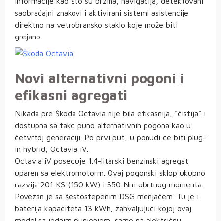
informacije kao što su brzina, navigacija, detektovani
saobraćajni znakovi i aktivirani sistemi asistencije
direktno na vetrobransko staklo koje može biti
grejano.
Novi alternativni pogoni i
efikasni agregati
Nikada pre Škoda Octavia nije bila efikasnija, “čistija” i
dostupna sa tako puno alternativnih pogona kao u
četvrtoj generaciji. Po prvi put, u ponudi će biti plug-
in hybrid, Octavia iV.
Octavia iV poseduje 1.4-litarski benzinski agregat
uparen sa elektromotorm. Ovaj pogonski sklop ukupno
razvija 201 KS (150 kW) i 350 Nm obrtnog momenta.
Povezan je sa šestostepenim DSG menjačem. Tu je i
baterija kapaciteta 13 kWh, zahvaljujući kojoj ovaj
model sa jednim punjenjem, samo na električnu