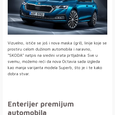
Vizuelno, ističe se još i nova maska (gril), linije koje se
prostiru celom dužinom automobila i naravno,
“SKODA” natpis na sredini vrata prtljažnika. Sve u
svemu, možemo reći da nova Octavia sada izgleda
kao manja varijanta modela Superb, što je i te kako
dobra stvar.
Enterijer premijum
automobila