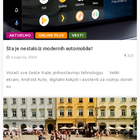
AKTUELNO
ONLINE PLUS
VESTI
Šta je nestalo iz modernih automobila?
325
6 avgusta, 2026
Vozači sve češće traže jednostavniju tehnologiju Veliki
ekrani, Android Auto, digitalni kokpiti i asistenti za vožnju doneli
su...