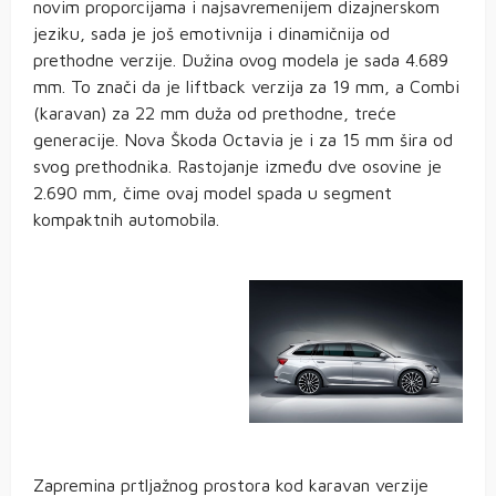
novim proporcijama i najsavremenijem dizajnerskom
jeziku, sada je još emotivnija i dinamičnija od
prethodne verzije. Dužina ovog modela je sada 4.689
mm. To znači da je liftback verzija za 19 mm, a Combi
(karavan) za 22 mm duža od prethodne, treće
generacije. Nova Škoda Octavia je i za 15 mm šira od
svog prethodnika. Rastojanje između dve osovine je
2.690 mm, čime ovaj model spada u segment
kompaktnih automobila.
Zapremina prtljažnog prostora kod karavan verzije