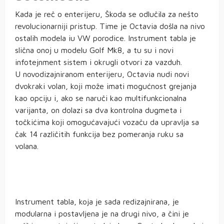
Kada je reč o enterijeru, Škoda se odlučila za nešto
revolucionarniji pristup. Time je Octavia došla na nivo
ostalih modela iu VW porodice. Instrument tabla je
slična onoj u modelu Golf Mk8, a tu su i novi
infotejnment sistem i okrugli otvori za vazduh.
U novodizajniranom enterijeru, Octavia nudi novi
dvokraki volan, koji može imati mogućnost grejanja
kao opciju i, ako se naruči kao multifunkcionalna
varijanta, on dolazi sa dva kontrolna dugmeta i
točkićima koji omogućavajući vozaču da upravlja sa
čak 14 različitih funkcija bez pomeranja ruku sa
volana.
Instrument tabla, koja je sada redizajnirana, je
modularna i postavljena je na drugi nivo, a čini je