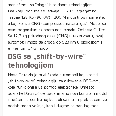
menjačem i sa “blago” hibridnom tehnologijom.
I na kraju ponude se izdvaja i 1.5 TSI agregat koji
razvija 128 KS (96 kW) i 200 Nm obrtnog momenta,
a koji koristi CNG (compressed natural gas). Model sa
ovim pogonskim sklopom nosi oznaku Octavia G-Tec.
Sa 17,7 kg prirodnog gasa (CNG) u rezervoaru, ovaj
automobil može da pređe do 523 km u ekološkom i
efikasnom CNG modu.
DSG sa „shift-by-wire“
tehnologijom
Nova Octavia je prvi Škoda automobil koji koristi
„shift-by-wire“ tehnologiju za rukovanje DSG-om,
koja funkcioniše uz pomoć elektronike. Umesto
poznate DSG ručice, sada imamo novi kontrolni modul
smešten na centralnoj konzoli sa malim prekidačem za
odabir moda vožnje, kao i dugme za parking mod.