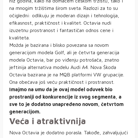
niz godina, kako na domaćem češkom tržištu, tako i
na mnogim tržištima širom sveta. Razlozi za to su
očigledni: odlikuju je moderan dizajn i tehnologija,
efikasnost, praktičnost i kvalitet. Octavia nudi
izuzetnu prostranost i fantastičan odnos cene i
kvaliteta.
Možda je bazirana i blisko povezana sa novom
generacijom modela Golf, ali je četvrta generacija
modela Octavia, bar po viđenju potrošača, znatno
jeftinija alternativa modelu Audi A4. Nova Škoda
Octavia bazirana je na MQB platformi VW grupacije.
Ona obećava još veću praktičnost i prostranost.
Imajmo na umu da je ovaj model oduvek bio
prostraniji od konkurencije iz svog segmenta, a
sve to je dodatno unapređeno novom, četvrtom
generacijom.
Veća i atraktivnija
Nova Octavia je dodatno porasla. Takođe, zahvaljujući