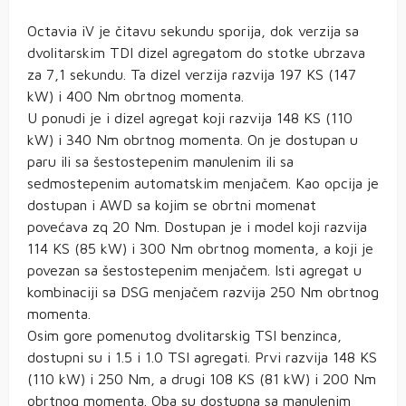
Octavia iV je čitavu sekundu sporija, dok verzija sa
dvolitarskim TDI dizel agregatom do stotke ubrzava
za 7,1 sekundu. Ta dizel verzija razvija 197 KS (147
kW) i 400 Nm obrtnog momenta.
U ponudi je i dizel agregat koji razvija 148 KS (110
kW) i 340 Nm obrtnog momenta. On je dostupan u
paru ili sa šestostepenim manulenim ili sa
sedmostepenim automatskim menjačem. Kao opcija je
dostupan i AWD sa kojim se obrtni momenat
povećava zq 20 Nm. Dostupan je i model koji razvija
114 KS (85 kW) i 300 Nm obrtnog momenta, a koji je
povezan sa šestostepenim menjačem. Isti agregat u
kombinaciji sa DSG menjačem razvija 250 Nm obrtnog
momenta.
Osim gore pomenutog dvolitarskig TSI benzinca,
dostupni su i 1.5 i 1.0 TSI agregati. Prvi razvija 148 KS
(110 kW) i 250 Nm, a drugi 108 KS (81 kW) i 200 Nm
obrtnog momenta. Oba su dostupna sa manulenim