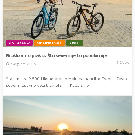
AKTUELNO
ONLINE PLUS
VESTI
Biciklizam u praksi: Što severnije to popularnije
1.38K
4 avgusta, 2026
Šta smo za 2.500 kilometara do Malmea naučili o Evropi: Zašto
sever masovno vozi bicikle!? Kada smo...