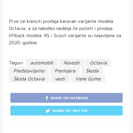
Prvo će krenuti prodaja karavan varijante modela
Octavia, a za nekoliko nedelja će početi i prodaja
liftback modela. RS i Scout varijante su najavljene za
2020. godine.
Tagovi
automobili
Novosti
Octavia
Predstavljamo
Premijera
Škoda
Škoda Octavia
vesti
Vrele Gume
SHARE ON FACEBOOK
SHARE ON TWITTER