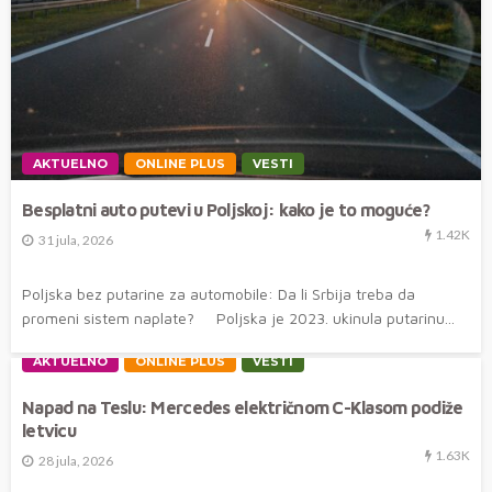
AKTUELNO
ONLINE PLUS
VESTI
Besplatni auto putevi u Poljskoj: kako je to moguće?
1.42K
31 jula, 2026
Poljska bez putarine za automobile: Da li Srbija treba da
promeni sistem naplate? Poljska je 2023. ukinula putarinu...
AKTUELNO
ONLINE PLUS
VESTI
Napad na Teslu: Mercedes električnom C-Klasom podiže
letvicu
1.63K
28 jula, 2026