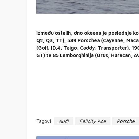
Između ostalih, dno okeana je poslednje ko
Q2, Q3, TT), 589 Porschea (Cayenne, Maca
(Golf, ID.4, Taigo, Caddy, Transporter), 19
GT) te 85 Lamborghinija (Urus, Huracan, A
Tagovi
Audi
Felicity Ace
Porsche