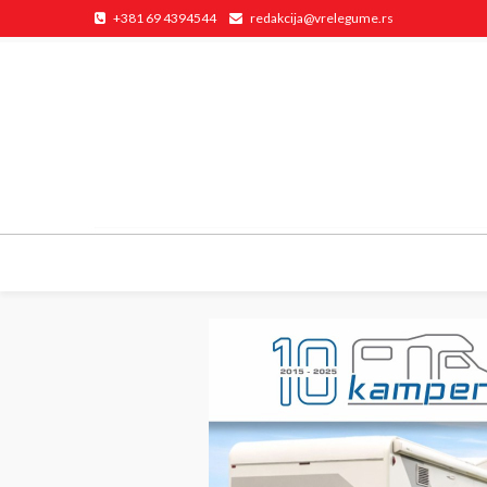
+381 69 4394544
redakcija@vrelegume.rs