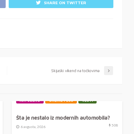
SHARE ON TWITTER
Skijaški vikend na točkovima
AKTUELNO
ONLINE PLUS
VESTI
Šta je nestalo iz modernih automobila?
508
6 avgusta, 2026