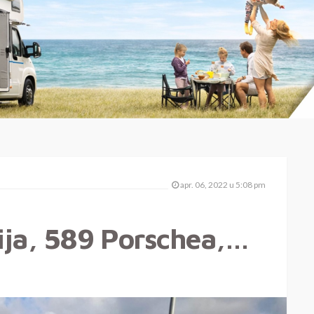
apr. 06, 2022 u 5:08 pm
ija, 589 Porschea,…