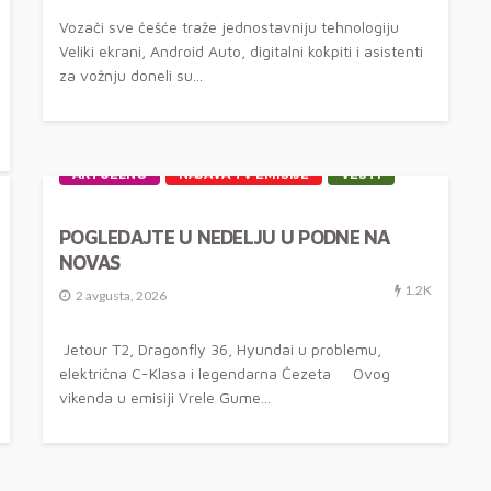
Vozači sve češće traže jednostavniju tehnologiju
Veliki ekrani, Android Auto, digitalni kokpiti i asistenti
za vožnju doneli su...
AKTUELNO
NAJAVA TV EMISIJE
VESTI
POGLEDAJTE U NEDELJU U PODNE NA
NOVAS
1.2K
2 avgusta, 2026
Jetour T2, Dragonfly 36, Hyundai u problemu,
električna C-Klasa i legendarna Čezeta Ovog
vikenda u emisiji Vrele Gume...