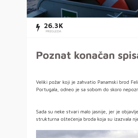
26.3K
PREGLEDA
Poznat konačan spis
Veliki požar koji je zahvatio Panamski brod Fe
Portugala, odneo je sa sobom do skoro nepozn
Sada su neke stvari malo jasnije, jer je objavl
strukturna oštećenja broda koja su izazvala n