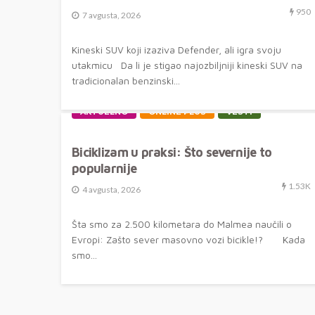
950
7 avgusta, 2026
Kineski SUV koji izaziva Defender, ali igra svoju
utakmicu Da li je stigao najozbiljniji kineski SUV na
tradicionalan benzinski...
AKTUELNO
ONLINE PLUS
VESTI
Biciklizam u praksi: Što severnije to
popularnije
1.53K
4 avgusta, 2026
Šta smo za 2.500 kilometara do Malmea naučili o
Evropi: Zašto sever masovno vozi bicikle!? Kada
smo...