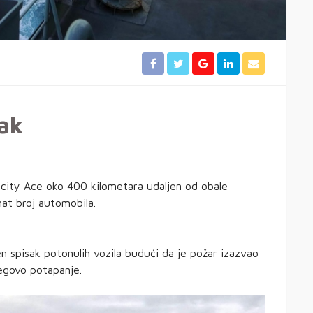
ak
licity Ace oko 400 kilometara udaljen od obale
at broj automobila.
jen spisak potonulih vozila budući da je požar izazvao
jegovo potapanje.