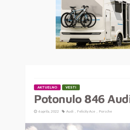
AKTUELNO
VESTI
Potonulo 846 Aud
6 aprila, 2022
Audi
Felicity Ace
Porsche