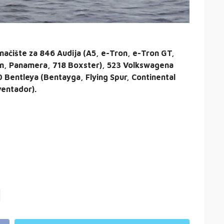
načište za 846 Audija (A5, e-Tron, e-Tron GT,
n, Panamera, 718 Boxster), 523 Volkswagena
0 Bentleya (Bentayga, Flying Spur, Continental
ventador).