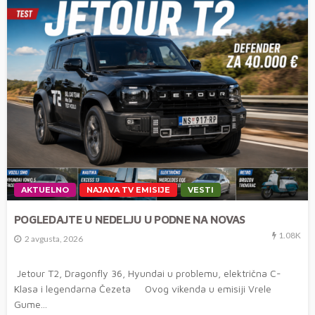
AKTUELNO
NAJAVA TV EMISIJE
VESTI
POGLEDAJTE U NEDELJU U PODNE NA NOVAS
1.08K
2 avgusta, 2026
Jetour T2, Dragonfly 36, Hyundai u problemu, električna C-
Klasa i legendarna Čezeta Ovog vikenda u emisiji Vrele
Gume...