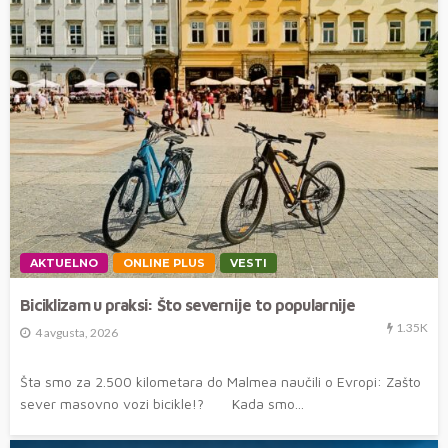
AKTUELNO
ONLINE PLUS
VESTI
Biciklizam u praksi: Što severnije to popularnije
1.35K
4 avgusta, 2026
Šta smo za 2.500 kilometara do Malmea naučili o Evropi: Zašto
sever masovno vozi bicikle!? Kada smo...