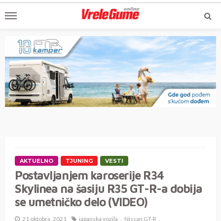
AKTUELNO
TJUNING
VESTI
Postavljanjem karoserije R34
Skylinea na šasiju R35 GT-R-a dobija
se umetničko delo (VIDEO)
21 oktobra, 2021
japanska vozila
Nissan GT-R