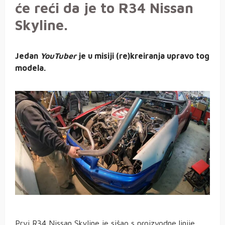
će reći da je to R34 Nissan
Skyline.
Jedan
YouTuber
je u misiji (re)kreiranja upravo tog
modela.
Prvi R34 Nissan Skyline je sišao s proizvodne linije