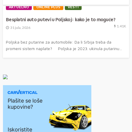
AKTUELNO
ONLINE PLUS
VESTI
Besplatni auto putevi u Poljskoj: kako je to moguće?
1.41K
31 jula, 2026
Poljska bez putarine za automobile: Da li Srbija treba da
promeni sistem naplate? Poljska je 2023. ukinula putarinu...