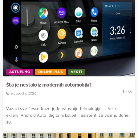
AKTUELNO
ONLINE PLUS
VESTI
Šta je nestalo iz modernih automobila?
288
6 avgusta, 2026
Vozači sve češće traže jednostavniju tehnologiju Veliki
ekrani, Android Auto, digitalni kokpiti i asistenti za vožnju doneli
su...