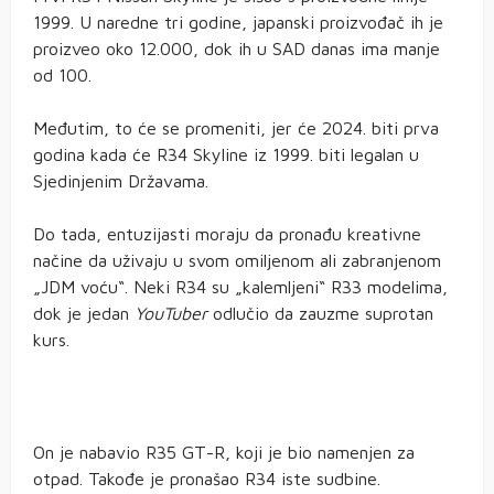
1999. U naredne tri godine, japanski proizvođač ih je
proizveo oko 12.000, dok ih u SAD danas ima manje
od 100.
Međutim, to će se promeniti, jer će 2024. biti prva
godina kada će R34 Skyline iz 1999. biti legalan u
Sjedinjenim Državama.
Do tada, entuzijasti moraju da pronađu kreativne
načine da uživaju u svom omiljenom ali zabranjenom
„JDM voću“. Neki R34 su „kalemljeni“ R33 modelima,
dok je jedan
YouTuber
odlučio da zauzme suprotan
kurs.
On je nabavio R35 GT-R, koji je bio namenjen za
otpad. Takođe je pronašao R34 iste sudbine.