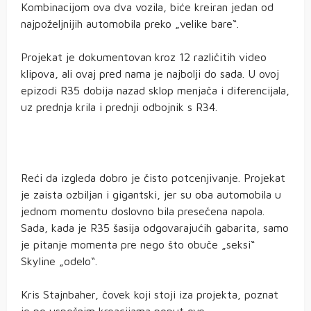
Kombinacijom ova dva vozila, biće kreiran jedan od
najpoželjnijih automobila preko „velike bare“.
Projekat je dokumentovan kroz 12 različitih video
klipova, ali ovaj pred nama je najbolji do sada. U ovoj
epizodi R35 dobija nazad sklop menjača i diferencijala,
uz prednja krila i prednji odbojnik s R34.
Reći da izgleda dobro je čisto potcenjivanje. Projekat
je zaista ozbiljan i gigantski, jer su oba automobila u
jednom momentu doslovno bila presečena napola.
Sada, kada je R35 šasija odgovarajućih gabarita, samo
je pitanje momenta pre nego što obuče „seksi“
Skyline „odelo“.
Kris Stajnbaher, čovek koji stoji iza projekta, poznat
je po uspešnim kreacijama poput ove.