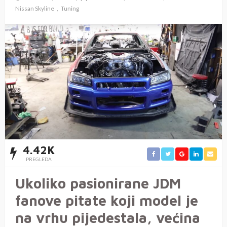
Nissan Skyline
Tuning
4.42K
PREGLEDA
Ukoliko pasionirane JDM
fanove pitate koji model je
na vrhu pijedestala, većina