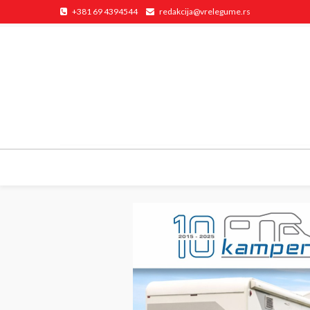
+381 69 4394544
redakcija@vrelegume.rs