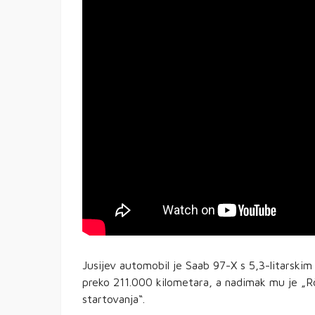
Jusijev automobil je Saab 97-X s 5,3-litarskim V
preko 211.000 kilometara, a nadimak mu je „Röh
startovanja“.