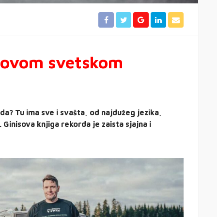
isovom svetskom
orda? Tu ima sve i svašta, od najdužeg jezika,
Ginisova knjiga rekorda je zaista sjajna i