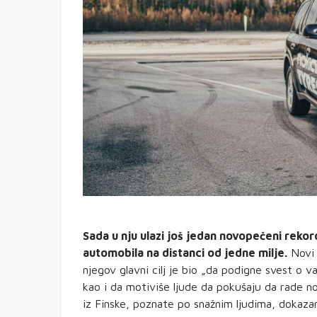
Sada u nju ulazi još jedan novopečeni rekord
automobila na distanci od jedne milje.
Novi 
njegov glavni cilj je bio „da podigne svest o
kao i da motiviše ljude da pokušaju da rade no
iz Finske, poznate po snažnim ljudima, dokaza