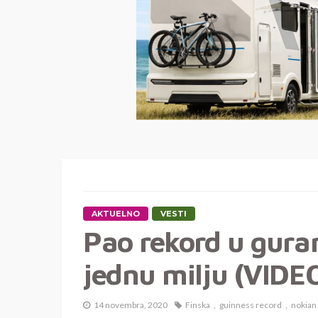
AKTUELNO
VESTI
Pao rekord u gura
jednu milju (VIDE
14 novembra, 2020
Finska
guinness record
nokian