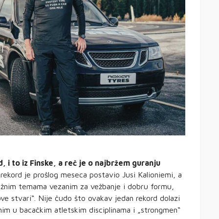
, i to iz Finske, a reč je o najbržem guranju
rekord je prošlog meseca postavio Jusi Kalioniemi, a
 važnim temama vezanim za vežbanje i dobru formu,
ve stvari“. Nije čudo što ovakav jedan rekord dolazi
nim u bacačkim atletskim disciplinama i „strongmen“