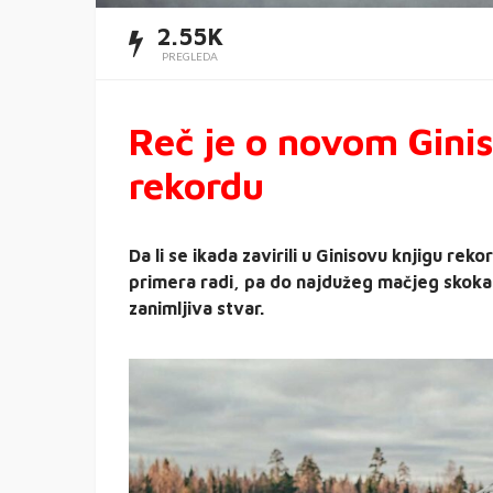
2.55K
PREGLEDA
Reč je o novom Gin
rekordu
Da li se ikada zavirili u Ginisovu knjigu rek
primera radi, pa do najdužeg mačjeg skoka. 
zanimljiva stvar.