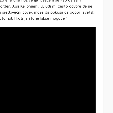
ozu energije i uživanja. Osećam se kao da sam
order, Jusi Kalioniemi. „Ljudi mi često govore da ne
n sredovečni čovek može da pokuša da odobri svetski
utomobil kotrlja što je lakše moguće.“