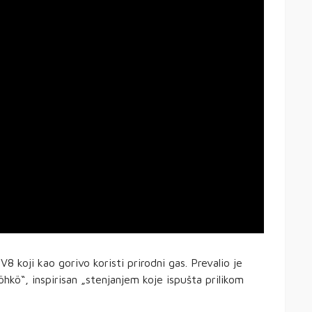
8 koji kao gorivo koristi prirodni gas. Prevalio je
kö“, inspirisan „stenjanjem koje ispušta prilikom