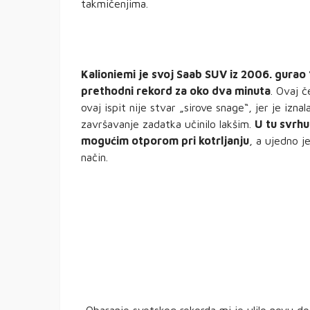
takmičenjima.
Kalioniemi je svoj Saab SUV iz 2006. gurao 1
prethodni rekord za oko dva minuta
. Ovaj 
ovaj ispit nije stvar „sirove snage“, jer je izna
završavanje zadatka učinilo lakšim.
U tu svrhu
mogućim otporom pri kotrljanju
, a ujedno j
način.