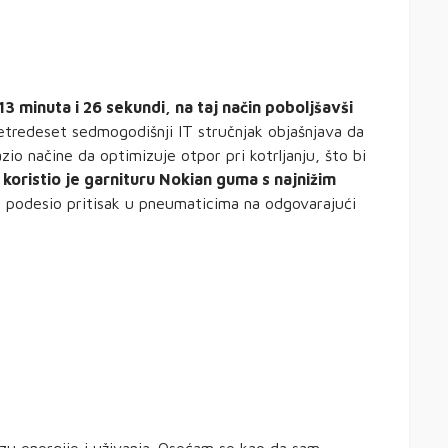
3 minuta i 26 sekundi, na taj način poboljšavši
četredeset sedmogodišnji IT stručnjak objašnjava da
lazio načine da optimizuje otpor pri kotrljanju, što bi
 koristio je garnituru Nokian guma s najnižim
e podesio pritisak u pneumaticima na odgovarajući