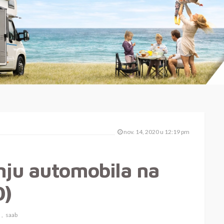
nov. 14, 2020 u 12:19 pm
nju automobila na
O)
saab