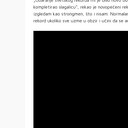
„Obaranje svetskog rekorda mi je ulilo novu d
kompletirao slagalicu“, rekao je novopečeni rek
izgledam kao strongmen, što i nisam. Normala
rekord ukoliko sve uzme u obzir i učini da se a