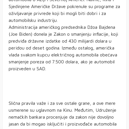
Sjedinjene Američke Države pokrenule su programe za
oživljavanje privrede koji bi mogli biti dobri i za
automobilsku industriju.
Administracija američkog predsednika Džoa Bajdena
(Joe Biden) donela je Zakon o smanjenju inflacije, koji
predviđa državne izdatke od 430 milijardi dolara u
peridou od deset godina. Između ostalog, američka
vlada svakom kupcu električnog automobila obećava
smanjenje poreza od 7.500 dolara, ako je automobil
proizveden u SAD.
Slična pravila važe i za sve ostale grane, a ove mere
usmerene su uglavnom na Kinu. Međutim, Udruženje
nemačkih bankara procenjuje da zakon nije dovoljno
jasan da bi mogao isključiti i proizvođače automobila