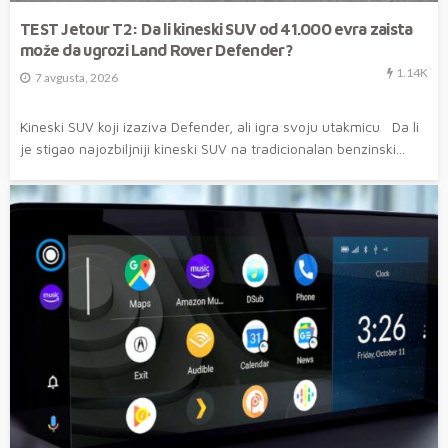
TEST Jetour T2: Da li kineski SUV od 41.000 evra zaista
može da ugrozi Land Rover Defender?
1.14K
7 avgusta, 2026
Kineski SUV koji izaziva Defender, ali igra svoju utakmicu Da li
je stigao najozbiljniji kineski SUV na tradicionalan benzinski...