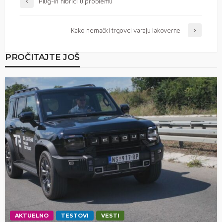
Plug-in hibridi u problemu
Kako nemački trgovci varaju lakoverne
PROČITAJTE JOŠ
AKTUELNO
TESTOVI
VESTI