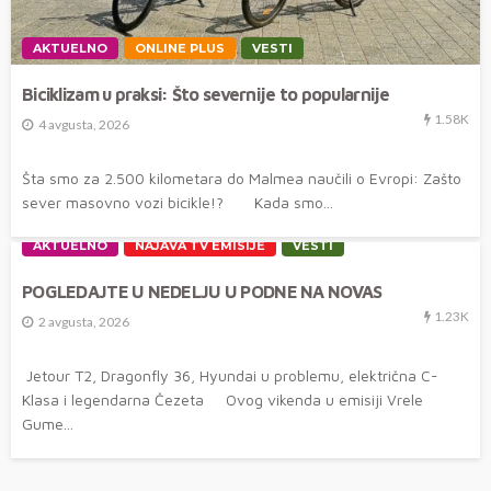
AKTUELNO
ONLINE PLUS
VESTI
Biciklizam u praksi: Što severnije to popularnije
1.58K
4 avgusta, 2026
Šta smo za 2.500 kilometara do Malmea naučili o Evropi: Zašto
sever masovno vozi bicikle!? Kada smo...
AKTUELNO
NAJAVA TV EMISIJE
VESTI
POGLEDAJTE U NEDELJU U PODNE NA NOVAS
1.23K
2 avgusta, 2026
Jetour T2, Dragonfly 36, Hyundai u problemu, električna C-
Klasa i legendarna Čezeta Ovog vikenda u emisiji Vrele
Gume...