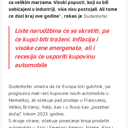
sa velikim maržama. Visoki popusti, koji su bili
uobičajeni u industriji, više nisu postojali. Ali tome
će doći kraj ove godine”, rekao je
Dudenhofer.
Liste narudžbina će se skratiti, pa
će kupci biti traženi. Inflacija i
visoke cene energenata, ali i
recesija će usporiti kupovinu
automobila
Dudenhofer smatra da će Evropa biti gubitnik, pa
prognozira mali rast kupovine novih automobila u
Nemačkoj, ali očekuje pad prodaje u Francuskoj,
Velikoj Britaniji, Italiji, kao i u Rusiji kao „poseban
slučaj“ tokom 2023. godine.
S druge strane, očekuje povećanje broja prodatih
automobila u Aziji i Severnoj Americi. Naime, Kina i