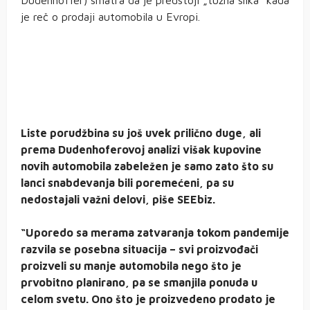
Dudenhöffer) smatra da je predstoji „tužna slika“ kada
je reč o prodaji automobila u Evropi.
Liste porudžbina su još uvek prilično duge, ali
prema Dudenhoferovoj analizi višak kupovine
novih automobila zabeležen je samo zato što su
lanci snabdevanja bili poremećeni, pa su
nedostajali važni delovi, piše SEEbiz.
“Uporedo sa merama zatvaranja tokom pandemije
razvila se posebna situacija – svi proizvođači
proizveli su manje automobila nego što je
prvobitno planirano, pa se smanjila ponuda u
celom svetu. Ono što je proizvedeno prodato je