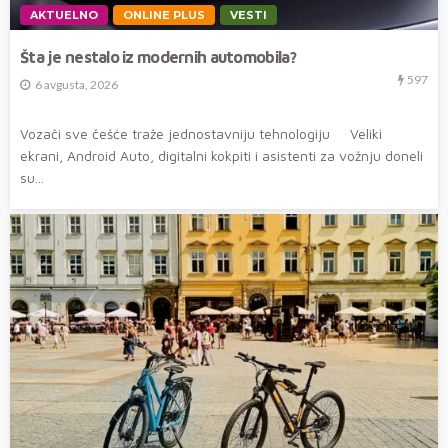
AKTUELNO
ONLINE PLUS
VESTI
Šta je nestalo iz modernih automobila?
597
6 avgusta, 2026
Vozači sve češće traže jednostavniju tehnologiju Veliki
ekrani, Android Auto, digitalni kokpiti i asistenti za vožnju doneli
su...