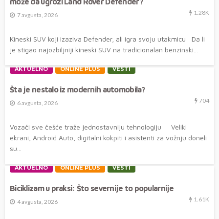
može da ugrozi Land Rover Defender?
1.28K
7 avgusta, 2026
Kineski SUV koji izaziva Defender, ali igra svoju utakmicu Da li
je stigao najozbiljniji kineski SUV na tradicionalan benzinski...
AKTUELNO
ONLINE PLUS
VESTI
Šta je nestalo iz modernih automobila?
704
6 avgusta, 2026
Vozači sve češće traže jednostavniju tehnologiju Veliki
ekrani, Android Auto, digitalni kokpiti i asistenti za vožnju doneli
su...
AKTUELNO
ONLINE PLUS
VESTI
Biciklizam u praksi: Što severnije to popularnije
1.61K
4 avgusta, 2026