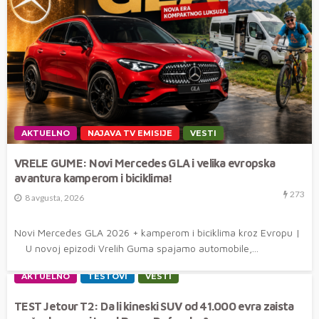
AKTUELNO
NAJAVA TV EMISIJE
VESTI
VRELE GUME: Novi Mercedes GLA i velika evropska
avantura kamperom i biciklima!
273
8 avgusta, 2026
Novi Mercedes GLA 2026 + kamperom i biciklima kroz Evropu |
U novoj epizodi Vrelih Guma spajamo automobile,...
AKTUELNO
TESTOVI
VESTI
TEST Jetour T2: Da li kineski SUV od 41.000 evra zaista