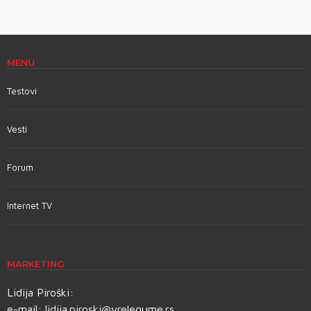
MENU
Testovi
Vesti
Forum
Internet TV
MARKETING
Lidija Piroški:
e-mail:
lidija.piroski@vrelegume.rs