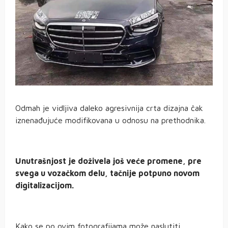
Odmah je vidljiva daleko agresivnija crta dizajna čak
iznenađujuće modifikovana u odnosu na prethodnika.
Unutrašnjost je doživela još veće promene, pre
svega u vozačkom delu, tačnije potpuno novom
digitalizacijom.
Kako se po ovim fotografijama može naslutiti,