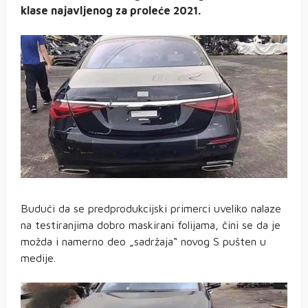
klase najavljenog za proleće 2021.
Budući da se predprodukcijski primerci uveliko nalaze
na testiranjima dobro maskirani folijama, čini se da je
možda i namerno deo „sadržaja“ novog S pušten u
medije.