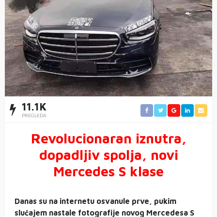
11.1K
PREGLEDA
Revolucionaran iznutra,
dopadljiv spolja, novi
Mercedes S klase
Danas su na internetu osvanule prve, pukim
slučajem nastale fotografije novog Mercedesa S