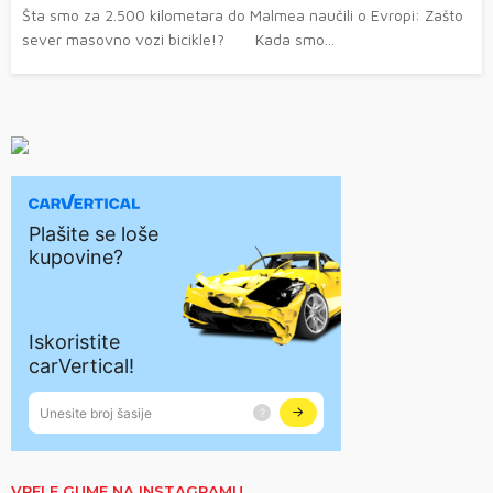
Šta smo za 2.500 kilometara do Malmea naučili o Evropi: Zašto
sever masovno vozi bicikle!? Kada smo...
VRELE GUME NA INSTAGRAMU