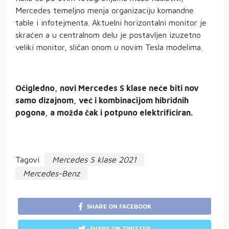
Mercedes temeljno menja organizaciju komandne
table i infotejmenta. Aktuelni horizontalni monitor je
skraćen a u centralnom delu je postavljen izuzetno
veliki monitor, sličan onom u novim Tesla modelima.
Očigledno, novi Mercedes S klase neće biti nov
samo dizajnom, već i kombinacijom hibridnih
pogona, a možda čak i potpuno elektrificiran.
Tagovi
Mercedes S klase 2021
Mercedes-Benz
SHARE ON FACEBOOK
SHARE ON TWITTER