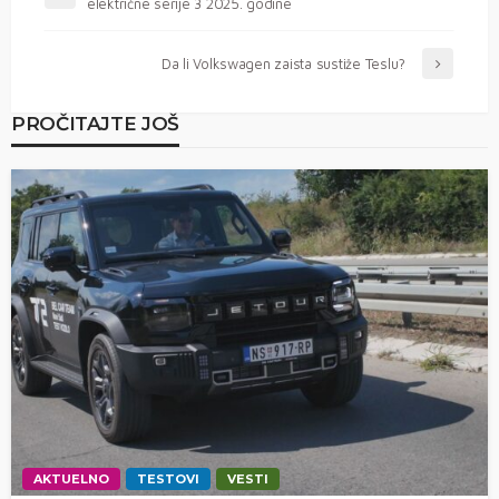
električne serije 3 2025. godine
Da li Volkswagen zaista sustiže Teslu?
PROČITAJTE JOŠ
AKTUELNO
TESTOVI
VESTI