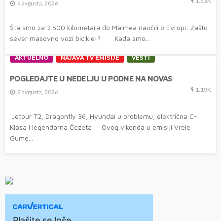
1.53K
4 avgusta, 2026
Šta smo za 2.500 kilometara do Malmea naučili o Evropi: Zašto
sever masovno vozi bicikle!? Kada smo...
AKTUELNO
NAJAVA TV EMISIJE
VESTI
POGLEDAJTE U NEDELJU U PODNE NA NOVAS
1.19K
2 avgusta, 2026
Jetour T2, Dragonfly 36, Hyundai u problemu, električna C-
Klasa i legendarna Čezeta Ovog vikenda u emisiji Vrele
Gume...