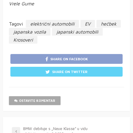
Vrele Gume
Tagovi
električni automobili
EV
hečbek
japanska vozila
japanski automobili
Krosoveri
SHARE ON FACEBOOK
SHARE ON TWITTER
OSTAVITE KOMENTAR
BMW debituje s „Neue Klasse“ u vidu