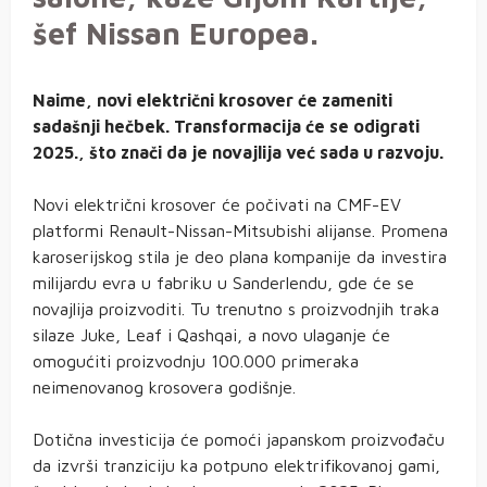
šef Nissan Europea.
Naime, novi električni krosover će zameniti
sadašnji hečbek. Transformacija će se odigrati
2025., što znači da je novajlija već sada u razvoju.
Novi električni krosover će počivati na CMF-EV
platformi Renault-Nissan-Mitsubishi alijanse. Promena
karoserijskog stila je deo plana kompanije da investira
milijardu evra u fabriku u Sanderlendu, gde će se
novajlija proizvoditi. Tu trenutno s proizvodnjih traka
silaze Juke, Leaf i Qashqai, a novo ulaganje će
omogućiti proizvodnju 100.000 primeraka
neimenovanog krosovera godišnje.
Dotična investicija će pomoći japanskom proizvođaču
da izvrši tranziciju ka potpuno elektrifikovanoj gami,