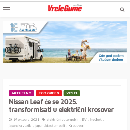
AKTUELNO
ECO GREEN
VESTI
Nissan Leaf će se 2025.
transformisati u električni krosover
19 oktobra, 2021
električni automobili
EV
hečbek
japanska vozila
japanski automobili
Krosoveri