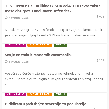
TEST Jetour T2: Da li kineski SUV od 41.000 evra zaista
može da ugrozi Land Rover Defender?
928
7 avgusta, 2026
Kineski SUV koji izaziva Defender, ali igra svoju utakmicu Da li
je stigao najozbiljniji kineski SUV na tradicionalan benzinski...
AKTUELNO
ONLINE PLUS
VESTI
Šta je nestalo iz modernih automobila?
502
6 avgusta, 2026
Vozači sve češće traže jednostavniju tehnologiju Veliki
ekrani, Android Auto, digitalni kokpiti i asistenti za vožnju doneli
su...
AKTUELNO
ONLINE PLUS
VESTI
Biciklizam u praksi: Što severnije to popularnije