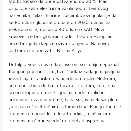
što bi trebalo da bude ostvareno do 2025. Plan
uključuje kako električna vozila poput Leafovog
naslednika, tako i hibride. Još ambiciozniji plan je da
se 80 odsto globalne prodaje do 2030. odnosi na
elektromobile, odnosno 40 odsto u SAD. Novi
krosover će biti globalan model, tako da Evropljani
neće biti jedini koji će uživati u njemu. Na novoj
platformi će počivati i Nissan Ariya.
Detalji u vezi s novim krosoverom su i dalje nepoznati.
Kompanija je lansirala „tizer“ prikaz kada je najavljena
investicija u fabriku u Sanderlendu u julu. Međutim,
nema posebnih dodirnih tačaka s Leafom, koji je na
scenu stupio pre deset godina, nudeći solidnu
autonomiju za ono vreme, kada se još uvek sanjalo o
„mejnstrim“ električnim automobilima. Mnogo toga se
promenilo u poslednjih deset godina, a još većim
promenama ćemo svedočiti u dekadi ispred nas.