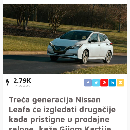
2.79K
PREGLEDA
Treća generacija Nissan
Leafa će izgledati drugačije
kada pristigne u prodajne
salone, kaže Gijom Kartije,