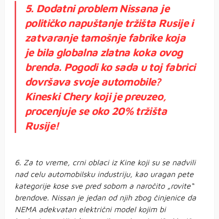
5. Dodatni problem Nissana je
političko napuštanje tržišta Rusije i
zatvaranje tamošnje fabrike koja
je bila globalna zlatna koka ovog
brenda. Pogodi ko sada u toj fabrici
dovršava svoje automobile?
Kineski Chery koji je preuzeo,
procenjuje se oko 20% tržišta
Rusije!
6. Za to vreme, crni oblaci iz Kine koji su se nadvili
nad celu automobilsku industriju, kao uragan pete
kategorije kose sve pred sobom a naročito „rovite“
brendove. Nissan je jedan od njih zbog činjenice da
NEMA adekvatan električni model kojim bi