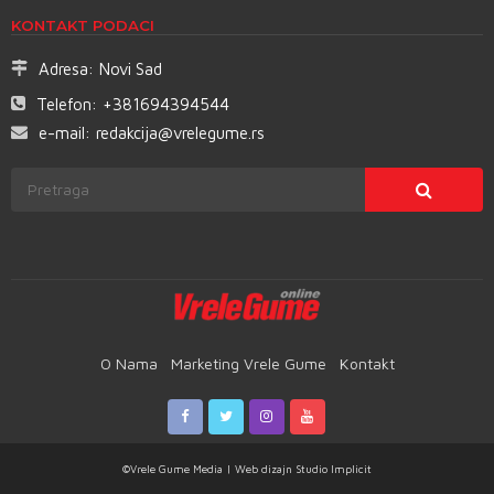
KONTAKT PODACI
Adresa:
Novi Sad
Telefon:
+381694394544
e-mail:
redakcija@vrelegume.rs
O Nama
Marketing Vrele Gume
Kontakt
©Vrele Gume Media | Web dizajn
Studio Implicit