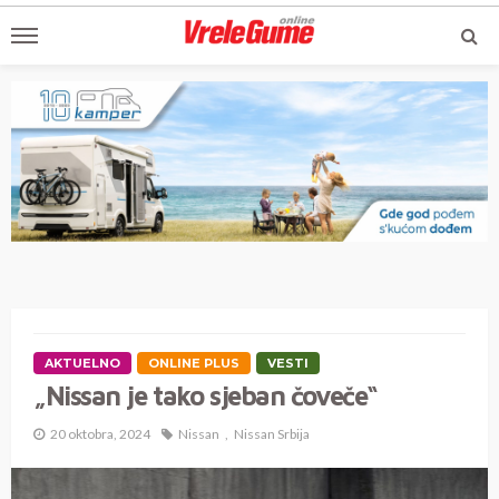
AKTUELNO
ONLINE PLUS
VESTI
„Nissan je tako sjeban čoveče“
20 oktobra, 2024
Nissan
Nissan Srbija