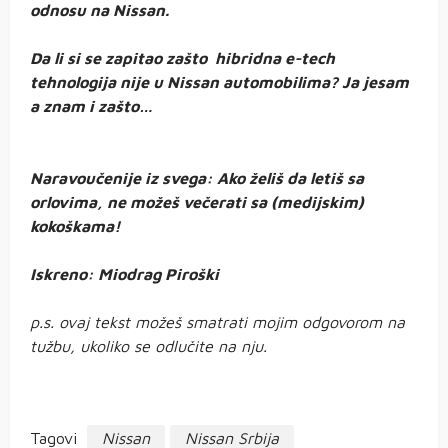
odnosu na Nissan.
Da li si se zapitao zašto hibridna e-tech
tehnologija nije u Nissan automobilima? Ja jesam
a znam i zašto…
Naravoučenije iz svega: Ako želiš da letiš sa
orlovima, ne možeš večerati sa (medijskim)
kokoškama!
Iskreno: Miodrag Piroški
p.s. ovaj tekst možeš smatrati mojim odgovorom na
tužbu, ukoliko se odlučite na nju.
Tagovi
Nissan
Nissan Srbija