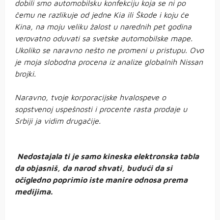
dobili smo automobilsku konfekciju koja se ni po
čemu ne razlikuje od jedne Kia ili Škode i koju će
Kina, na moju veliku žalost u narednih pet godina
verovatno oduvati sa svetske automobilske mape.
Ukoliko se naravno nešto ne promeni u pristupu. Ovo
je moja slobodna procena iz analize globalnih Nissan
brojki.
Naravno, tvoje korporacijske hvalospeve o
sopstvenoj uspešnosti i procente rasta prodaje u
Srbiji ja vidim drugačije.
Nedostajala ti je samo kineska elektronska tabla
da objasniš, da narod shvati, budući da si
očigledno poprimio iste manire odnosa prema
medijima.