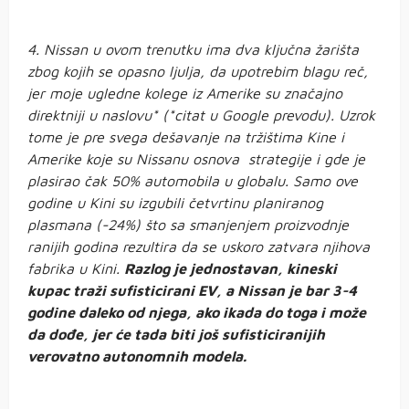
4. Nissan u ovom trenutku ima dva ključna žarišta
zbog kojih se opasno ljulja, da upotrebim blagu reč,
jer moje ugledne kolege iz Amerike su značajno
direktniji u naslovu* (*citat u Google prevodu). Uzrok
tome je pre svega dešavanje na tržištima Kine i
Amerike koje su Nissanu osnova strategije i gde je
plasirao čak 50% automobila u globalu. Samo ove
godine u Kini su izgubili četvrtinu planiranog
plasmana (-24%) što sa smanjenjem proizvodnje
ranijih godina rezultira da se uskoro zatvara njihova
fabrika u Kini.
Razlog je jednostavan, kineski
kupac traži sufisticirani EV, a Nissan je bar 3-4
godine daleko od njega, ako ikada do toga i može
da dođe, jer će tada biti još sufisticiranijih
verovatno autonomnih modela.