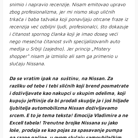
snimio i napravio recenzije. Nisam emitovao upravo
zbog profesionalizma, jer mi nismo skup uličnih
trkača i baba tažvaka koji ponavljaju otrcane fraze iz
recenzija već ozbiljni ljudi, profesionalci, što dokazuje
i čitanost spornog članka koji je imao doseg veći
nego mesečna čitanost svih specijalizovanih auto
medija u Srbiji (zajedno). Jer princip „Mistery
shopper“ nisam ja izmislio ali sam ga primenio u
slučaju Nissana.
Da se vratim ipak na suštinu, na Nissan. Za
razliku od tebe i tebi sličnih koji brend posmatrate
i doživljavate kao nakupci u skupim odelima, koji
kupuju jeftinije da bi prodali skuplje ja i još hiljade
ljubitelja automobilizma Nissan doživljavamo
srcem. E to je tema teksta! Emocija Vladimire a ne
Excell tabela! Trenutne brojke Nissana su jako
loše, prodaja se kao pojas za spasavanje pumpa
na razne načine, u ovom slučaju samoubilačkim