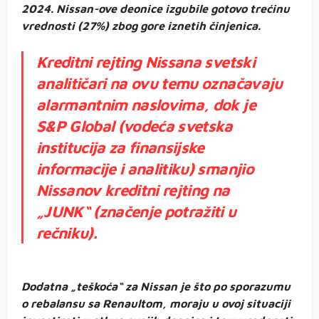
2024. Nissan-ove deonice izgubile gotovo trećinu
vrednosti (27%) zbog gore iznetih činjenica.
Kreditni rejting Nissana svetski
analitičari na ovu temu označavaju
alarmantnim naslovima, dok je
S&P Global (vodeća svetska
institucija za finansijske
informacije i analitiku) smanjio
Nissanov kreditni rejting na
„JUNK“ (značenje potražiti u
rečniku).
Dodatna „teškoća“ za Nissan je što po sporazumu
o rebalansu sa Renaultom, moraju u ovoj situaciji