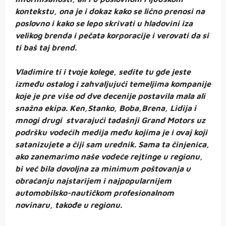
kontekstu, ona je i dokaz kako se lično prenosi na
poslovno i kako se lepo skrivati u hladovini iza
velikog brenda i pečata korporacije i verovati da si
ti baš taj brend.
Vladimire ti i tvoje kolege, sedite tu gde jeste
između ostalog i zahvaljujući temeljima kompanije
koje je pre više od dve decenije postavila mala ali
snažna ekipa. Ken,Stanko, Boba,Brena, Lidija i
mnogi drugi stvarajući tadašnji Grand Motors uz
podršku vodećih medija među kojima je i ovaj koji
satanizujete a čiji sam urednik. Sama ta činjenica,
ako zanemarimo naše vodeće rejtinge u regionu,
bi već bila dovoljna za minimum poštovanja u
obraćanju najstarijem i najpopularnijem
automobilsko-nautičkom profesionalnom
novinaru, takođe u regionu.