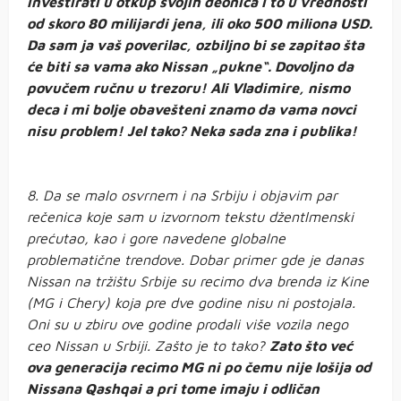
investirati u otkup svojih deonica i to u vrednosti
od skoro 80 milijardi jena, ili oko 500 miliona USD.
Da sam ja vaš poverilac, ozbiljno bi se zapitao šta
će biti sa vama ako Nissan „pukne“. Dovoljno da
povučem ručnu u trezoru! Ali Vladimire, nismo
deca i mi bolje obavešteni znamo da vama novci
nisu problem! Jel tako? Neka sada zna i publika!
8. Da se malo osvrnem i na Srbiju i objavim par
rečenica koje sam u izvornom tekstu džentlmenski
prećutao, kao i gore navedene globalne
problematične trendove. Dobar primer gde je danas
Nissan na tržištu Srbije su recimo dva brenda iz Kine
(MG i Chery) koja pre dve godine nisu ni postojala.
Oni su u zbiru ove godine prodali više vozila nego
ceo Nissan u Srbiji. Zašto je to tako?
Zato što već
ova generacija recimo MG ni po čemu nije lošija od
Nissana Qashqai a pri tome imaju i odličan