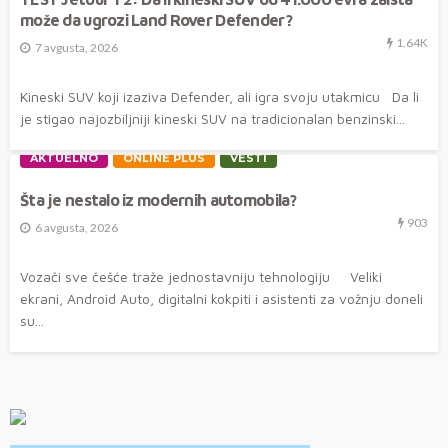
može da ugrozi Land Rover Defender?
1.64K
7 avgusta, 2026
Kineski SUV koji izaziva Defender, ali igra svoju utakmicu Da li
je stigao najozbiljniji kineski SUV na tradicionalan benzinski...
AKTUELNO
ONLINE PLUS
VESTI
Šta je nestalo iz modernih automobila?
903
6 avgusta, 2026
Vozači sve češće traže jednostavniju tehnologiju Veliki
ekrani, Android Auto, digitalni kokpiti i asistenti za vožnju doneli
su...