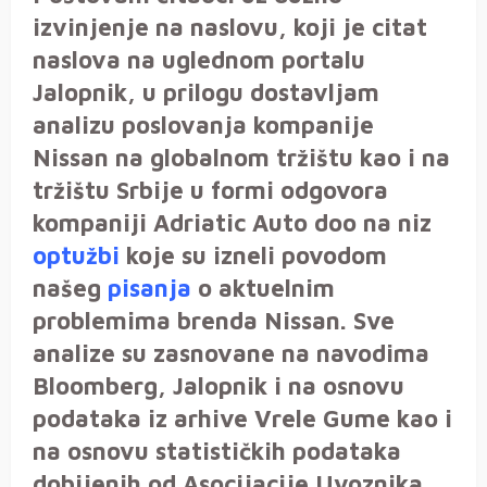
izvinjenje na naslovu, koji je citat
naslova na uglednom portalu
Jalopnik, u prilogu dostavljam
analizu poslovanja kompanije
Nissan na globalnom tržištu kao i na
tržištu Srbije u formi odgovora
kompaniji Adriatic Auto doo na niz
optužbi
koje su izneli povodom
našeg
pisanja
o aktuelnim
problemima brenda Nissan. Sve
analize su zasnovane na navodima
Bloomberg, Jalopnik i na osnovu
podataka iz arhive Vrele Gume kao i
na osnovu statističkih podataka
dobijenih od Asocijacije Uvoznika