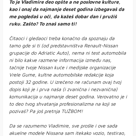
To je Vladimire deo opšte a ne poslovne kulture,
kao i onaj da najmanje deset godina izbegavaš da
me pogledaš u oči, da kažeš dobar dan i pružiš
ruku. Zašto? To znaš samo ti!
Čitaoci i gledaoci treba konačno da spoznaju da
tamo gde si ti (od predstavništva Renault-Nissan
grupacije do Adriatic Auto), nema ni test automobila
ni bilo kakve razmene informacija između nas,
tačnije tvoje Nissan kuće i medijske organizacije
Vrele Gume, kultne automobilske redakcije koja
postoji 32 godine. U izrečeno ne računam ovaj tvoj
dopis koji je i prva naša (i zvanična i nezvanična)
komunikacija u najmanje deset godina. Verovatno je i
to deo tvog shvatanja profesionalizma na koji se
pozivaš? Pa još pretnja TUŽBOM!
Da se razumemo Vladimire, sve prošle i ove sada
akuelne modele Nissana sam itekako vozio, testirao,