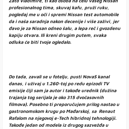
Zato Vladimire, ti kao osoba na čelu vašeg Nissan
profesionalnog tima, skuvaj kafu, pruži ruku,
pogledaj me u oči i spremi Nissan test automobile
da i naša saradnja nakon decenije i više zaživi, jer
đavo je za Nissan odneo šalu, a lepa reč i gvozdenu
kapiju otvara. Ili kreni drugim putem, svaka
odluka će biti tvoje ogledalo.
Do tada, zavali se u fotelju, pusti NovaS kanal
danas, i uživaj u 1.260-toj po redu epizodi TV
emisije čiji sam ja autor i takođe urednik (dužina
trajanja tog serijala je oko 315 dvočasovnih
filmova). Posebno ti preporučujem prilog nastao u
gastronomskom krugu po Mađarskoj, sa Renaut
Rafalom na njegovoj e-Tech hibridnoj tehnologiji.
Takođe jedan od modela iz drugog sazvežđa u