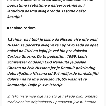
popustima i rabatima a najverovatnije su i
labudova pesma ovog brenda. O tome nešto
kasnije!
Krenimo redom
1
.
Svima, pa i tebi je jasno da Nissan više nije onaj
Nissan sa početka ovog veka i upravo sada se opet
nalazi na litici na kojoj je već bio pre dolaska
Carlosa Ghosna. Da te podsetim, 1999. Louis
Schweitzer ondašnji CEO Renaulta je poslao
Ghosna na čelo Nissana jer je Renault pokrio dug
dobavljačima Nissana od 5,4 milijarde (ondašnjih)
dolara i na to ime preuzeo 36,6% vlasništva
kompanije. Dalje je sve istorija…
2. Iako ništa više nije kao što je nekada bilo, umesto
tradicionalne originalnosti i prepoznatljivosti brenda