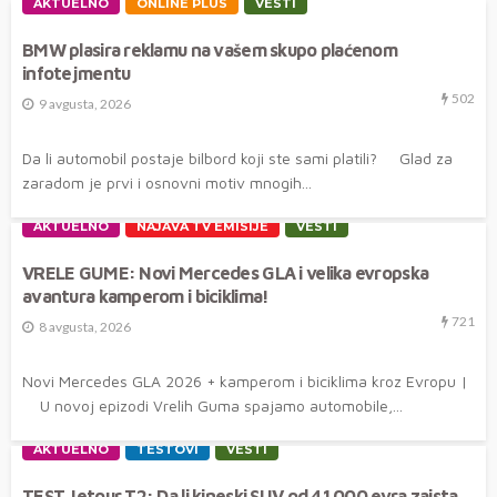
AKTUELNO
ONLINE PLUS
VESTI
BMW plasira reklamu na vašem skupo plaćenom
infotejmentu
502
9 avgusta, 2026
Da li automobil postaje bilbord koji ste sami platili? Glad za
zaradom je prvi i osnovni motiv mnogih...
AKTUELNO
NAJAVA TV EMISIJE
VESTI
VRELE GUME: Novi Mercedes GLA i velika evropska
avantura kamperom i biciklima!
721
8 avgusta, 2026
Novi Mercedes GLA 2026 + kamperom i biciklima kroz Evropu |
U novoj epizodi Vrelih Guma spajamo automobile,...
AKTUELNO
TESTOVI
VESTI
TEST Jetour T2: Da li kineski SUV od 41.000 evra zaista