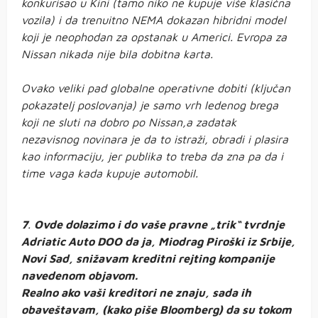
konkurisao u Kini (tamo niko ne kupuje više klasična
vozila) i da trenuitno NEMA dokazan hibridni model
koji je neophodan za opstanak u Americi. Evropa za
Nissan nikada nije bila dobitna karta.
Ovako veliki pad globalne operativne dobiti (ključan
pokazatelj poslovanja) je samo vrh ledenog brega
koji ne sluti na dobro po Nissan,a zadatak
nezavisnog novinara je da to istraži, obradi i plasira
kao informaciju, jer publika to treba da zna pa da i
time vaga kada kupuje automobil.
7
.
Ovde dolazimo i do vaše pravne „trik“ tvrdnje
Adriatic Auto DOO da ja, Miodrag Piroški iz Srbije,
Novi Sad, snižavam kreditni rejting kompanije
navedenom objavom.
Realno ako vaši kreditori ne znaju, sada ih
obaveštavam, (kako piše Bloomberg) da su tokom