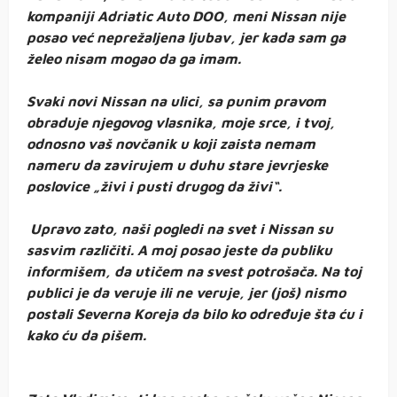
kompaniji Adriatic Auto DOO, meni Nissan nije
posao već neprežaljena ljubav, jer kada sam ga
želeo nisam mogao da ga imam.
Svaki novi Nissan na ulici, sa punim pravom
obraduje njegovog vlasnika, moje srce, i tvoj,
odnosno vaš novčanik u koji zaista nemam
nameru da zavirujem u duhu stare jevrjeske
poslovice „živi i pusti drugog da živi“.
Upravo zato, naši pogledi na svet i Nissan su
sasvim različiti. A moj posao jeste da publiku
informišem, da utičem na svest potrošača. Na toj
publici je da veruje ili ne veruje, jer (još) nismo
postali Severna Koreja da bilo ko određuje šta ću i
kako ću da pišem.