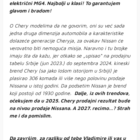
električni MG4. Najbolji u klasi! To garantujem
glavom i bradom!
O Chery modelima da ne govorim, oni su već sada
jedna druga dimenzija automobila a karakteristike
dolazeće generacije Cheryja, za ovakav Nissan će
verovatno biti nemoguća misija. Naravno i tu brojke
imaju šta da kažu, jer otkako se „upisao“ na prodajnu
tabelu Srbije (jun 2023.) do septembra 2024. kineski
brend Chery (sa jako lošom istorijom u Srbiji) je
plasirao 306 komada ili više nego polovinu prodaje
Nissana u istoj godini. Da podsetim Nissan je brend
koji postoji od 1930 godine.
Dalje, iz ovih trendova,
očekujem da u 2025. Chery prodajni rezultat bude
na nivou prodaje Nissana. A 2027. recimo…? Strah
me i da pomislim.
Da završim, za razliku od tebe Vladimire ili vas u