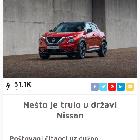
31.1K
PREGLEDA
Nešto je trulo u državi
Nissan
Poštovani čitaoci uz dužno