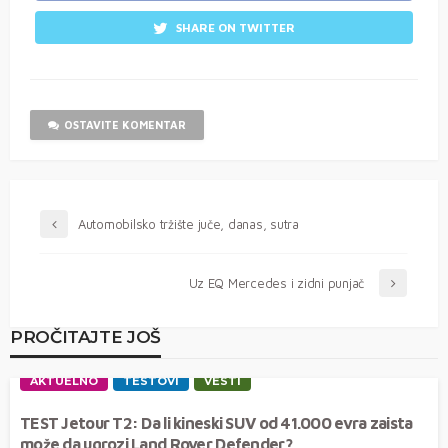
SHARE ON TWITTER
OSTAVITE KOMENTAR
Automobilsko tržište juče, danas, sutra
Uz EQ Mercedes i zidni punjač
PROČITAJTE JOŠ
AKTUELNO
TESTOVI
VESTI
TEST Jetour T2: Da li kineski SUV od 41.000 evra zaista
može da ugrozi Land Rover Defender?