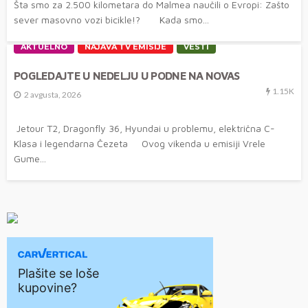
Šta smo za 2.500 kilometara do Malmea naučili o Evropi: Zašto
sever masovno vozi bicikle!? Kada smo...
AKTUELNO
NAJAVA TV EMISIJE
VESTI
POGLEDAJTE U NEDELJU U PODNE NA NOVAS
1.15K
2 avgusta, 2026
Jetour T2, Dragonfly 36, Hyundai u problemu, električna C-
Klasa i legendarna Čezeta Ovog vikenda u emisiji Vrele
Gume...