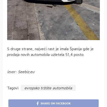
S druge strane, najveći rast je imala Španija gde je
prodaja novih automobila uzletela 51,4 posto.
Izvor: Seebiz.eu
Tagovi
evropsko tržište automobila
SHARE ON FACEBOOK