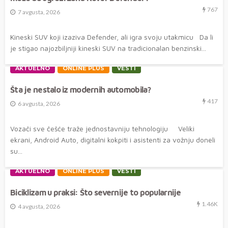
767
7 avgusta, 2026
Kineski SUV koji izaziva Defender, ali igra svoju utakmicu Da li
je stigao najozbiljniji kineski SUV na tradicionalan benzinski...
AKTUELNO
ONLINE PLUS
VESTI
Šta je nestalo iz modernih automobila?
417
6 avgusta, 2026
Vozači sve češće traže jednostavniju tehnologiju Veliki
ekrani, Android Auto, digitalni kokpiti i asistenti za vožnju doneli
su...
AKTUELNO
ONLINE PLUS
VESTI
Biciklizam u praksi: Što severnije to popularnije
1.46K
4 avgusta, 2026