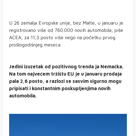
U 26 zemalja Evropske unije, bez Malte, u januaru je
registrovano više od 760.000 novih automobila, piše
ACEA, za 11,3 posto više nego na početku prvog
prošlogodišnjeg meseca.
Jedini izuzetak od pozitivnog trenda ja Nemačka.
Na tom najvećem tržištu EU je u januaru prodaja
pala 2,6 posto, a razlozi se sasvim sigurno mogu
pripisati i konstantnim poskupljenjima novih
automobila.