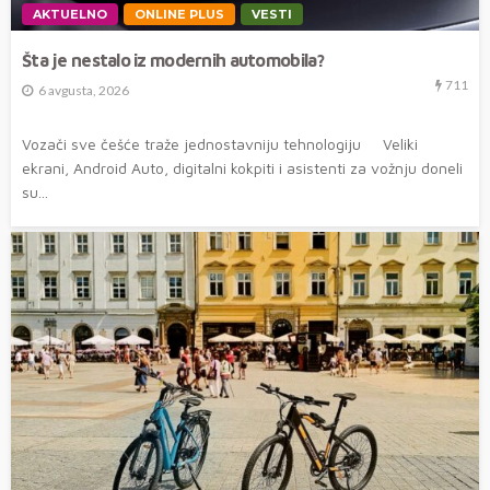
AKTUELNO
ONLINE PLUS
VESTI
Šta je nestalo iz modernih automobila?
711
6 avgusta, 2026
Vozači sve češće traže jednostavniju tehnologiju Veliki
ekrani, Android Auto, digitalni kokpiti i asistenti za vožnju doneli
su...