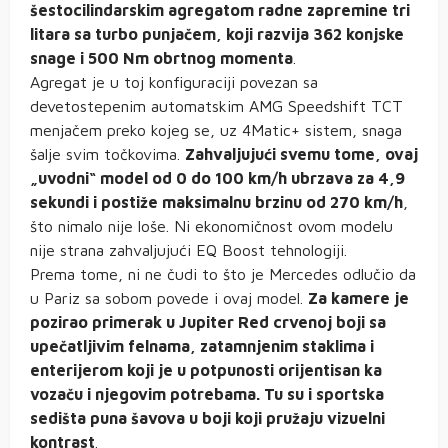
šestocilindarskim agregatom radne zapremine tri
litara sa turbo punjačem, koji razvija 362 konjske
snage i 500 Nm obrtnog momenta
.
Agregat je u toj konfiguraciji povezan sa
devetostepenim automatskim AMG Speedshift TCT
menjačem preko kojeg se, uz 4Matic+ sistem, snaga
šalje svim točkovima.
Zahvaljujući svemu tome, ovaj
„uvodni“ model od 0 do 100 km/h ubrzava za 4,9
sekundi i postiže maksimalnu brzinu od 270 km/h
,
što nimalo nije loše. Ni ekonomičnost ovom modelu
nije strana zahvaljujući EQ Boost tehnologiji.
Prema tome, ni ne čudi to što je Mercedes odlučio da
u Pariz sa sobom povede i ovaj model.
Za kamere je
pozirao primerak u Jupiter Red crvenoj boji sa
upečatljivim felnama, zatamnjenim staklima i
enterijerom koji je u potpunosti orijentisan ka
vozaču i njegovim potrebama. Tu su i sportska
sedišta puna šavova u boji koji pružaju vizuelni
kontrast
.