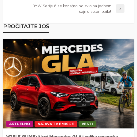
BMW Serije 8 se konačno pojavio na jednom
sajmu automobila!
PROČITAJTE JOŠ
AKTUELNO
NAJAVA TV EMISIJE
VESTI
VRELE GUME: Novi Mercedes GLA i velika evropska