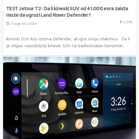
TEST Jetour T2: Da li kineski SUV od 41.000 evra zaista
može da ugrozi Land Rover Defender?
1.29K
7 avgusta, 2026
Kineski SUV koji izaziva Defender, ali igra svoju utakmicu Da li
je stigao najozbiljniji kineski SUV na tradicionalan benzinski...