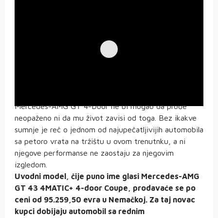
Mercedes-AMG GT 4-Door ne bi mogao da prođe
neopaženo ni da mu život zavisi od toga. Bez ikakve
sumnje je reč o jednom od najupečatljivijih automobila
sa petoro vrata na tržištu u ovom trenutnku, a ni
njegove performanse ne zaostaju za njegovim
izgledom.
Uvodni model, čije puno ime glasi Mercedes-AMG
GT 43 4MATIC+ 4-door Coupe, prodavaće se po
ceni od 95.259,50 evra u Nemačkoj. Za taj novac
kupci dobijaju automobil sa rednim