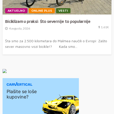
AKTUELNO
ONLINE PLUS
VESTI
Biciklizam u praksi: Što severnije to popularnije
1.61K
4 avgusta, 2026
Šta smo za 2.500 kilometara do Malmea naučili o Evropi: Zašto
sever masovno vozi bicikle!? Kada smo...