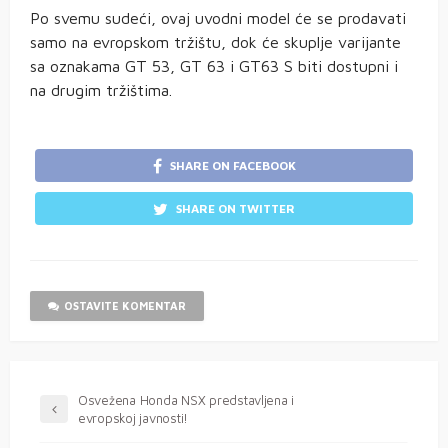
Po svemu sudeći, ovaj uvodni model će se prodavati
samo na evropskom tržištu, dok će skuplje varijante
sa oznakama GT 53, GT 63 i GT63 S biti dostupni i
na drugim tržištima.
SHARE ON FACEBOOK
SHARE ON TWITTER
OSTAVITE KOMENTAR
Osvežena Honda NSX predstavljena i
evropskoj javnosti!