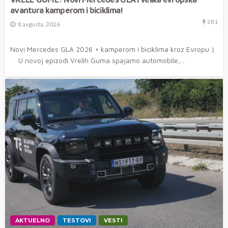
avantura kamperom i biciklima!
281
8 avgusta, 2026
Novi Mercedes GLA 2026 + kamperom i biciklima kroz Evropu |
U novoj epizodi Vrelih Guma spajamo automobile,...
AKTUELNO
TESTOVI
VESTI