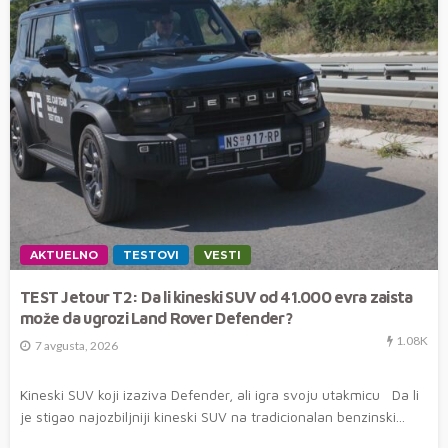
AKTUELNO
TESTOVI
VESTI
TEST Jetour T2: Da li kineski SUV od 41.000 evra zaista
može da ugrozi Land Rover Defender?
1.08K
7 avgusta, 2026
Kineski SUV koji izaziva Defender, ali igra svoju utakmicu Da li
je stigao najozbiljniji kineski SUV na tradicionalan benzinski...