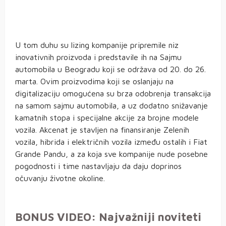
U tom duhu su lizing kompanije pripremile niz
inovativnih proizvoda i predstavile ih na Sajmu
automobila u Beogradu koji se održava od 20. do 26.
marta. Ovim proizvodima koji se oslanjaju na
digitalizaciju omogućena su brza odobrenja transakcija
na samom sajmu automobila, a uz dodatno snižavanje
kamatnih stopa i specijalne akcije za brojne modele
vozila. Akcenat je stavljen na finansiranje Zelenih
vozila, hibrida i električnih vozila između ostalih i Fiat
Grande Pandu, a za koja sve kompanije nude posebne
pogodnosti i time nastavljaju da daju doprinos
očuvanju životne okoline.
BONUS VIDEO: Najvažniji noviteti