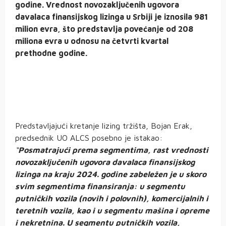
godine. Vrednost novozaključenih ugovora
davalaca finansijskog lizinga u Srbiji je iznosila 981
milion evra, što predstavlja povećanje od 208
miliona evra u odnosu na četvrti kvartal
prethodne godine.
Predstavljajući kretanje lizing tržišta, Bojan Erak,
predsednik UO ALCS posebno je istakao:
“
Posmatrajući prema segmentima, rast vrednosti
novozaključenih ugovora davalaca finansijskog
lizinga na kraju 2024. godine zabeležen je u skoro
svim segmentima finansiranja: u segmentu
putničkih vozila (novih i polovnih), komercijalnih i
teretnih vozila, kao i u segmentu mašina i opreme
i nekretnina. U segmentu putničkih vozila,