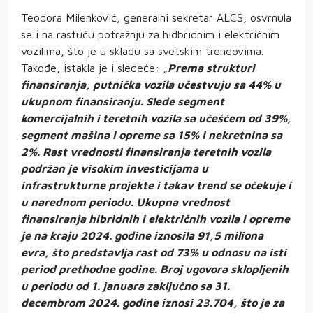
Teodora Milenković, generalni sekretar ALCS, osvrnula
se i na rastuću potražnju za hidbridnim i električnim
vozilima, što je u skladu sa svetskim trendovima.
Takođe, istakla je i sledeće:
„
Prema strukturi
finansiranja, putnička vozila učestvuju sa 44% u
ukupnom finansiranju. Slede segment
komercijalnih i teretnih vozila sa učešćem od 39%,
segment mašina i opreme sa 15% i nekretnina sa
2%. Rast vrednosti finansiranja teretnih vozila
podržan je visokim investicijama u
infrastrukturne projekte i takav trend se očekuje i
u narednom periodu. Ukupna vrednost
finansiranja hibridnih i električnih vozila i opreme
je na kraju 2024. godine iznosila 91,5 miliona
evra, što predstavlja rast od 73% u odnosu na isti
period prethodne godine. Broj ugovora sklopljenih
u periodu od 1. januara zaključno sa 31.
decembrom 2024. godine iznosi 23.704, što je za