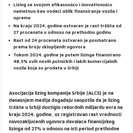
Lizing se svojom efikasnošću i inovativnošću
nametnuo kao vodeći oblik finansiranja vozila i
opreme
Na kraju 2024. godine ostvaren je rast tržišta od
27 procenata u odnosu na prethodnu godinu
Rast od 24 procenata ostvaren je posmatrano
prema broju sklopljenih ugovora
Tokom 2024. godine je putem lizinga finansirano
48,5% svih novih putničkih i lakih komercijalnih
vozila koja su prodata u Srbiji
Asocijacija lizing kompanija Srbije (ALCS) je na
današnjem medija događaju saopštila da je lizing
tržište u Srbiji dostiglo rekordnih milijardu evra na
kraju 2024. godine, uz registrovan rast vrednosti
novozaključenih ugovora davalaca finansijskog
lizinga od 27% u odnosu na isti period prethodne