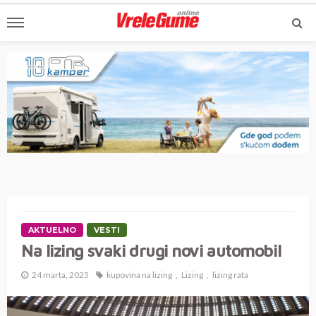
AKTUELNO
VESTI
Na lizing svaki drugi novi automobil
24 marta, 2025
kupovina na lizing
Lizing
lizing rata