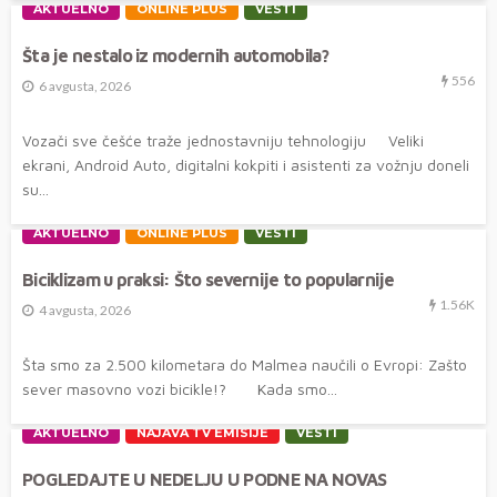
AKTUELNO
ONLINE PLUS
VESTI
Šta je nestalo iz modernih automobila?
556
6 avgusta, 2026
Vozači sve češće traže jednostavniju tehnologiju Veliki
ekrani, Android Auto, digitalni kokpiti i asistenti za vožnju doneli
su...
AKTUELNO
ONLINE PLUS
VESTI
Biciklizam u praksi: Što severnije to popularnije
1.56K
4 avgusta, 2026
Šta smo za 2.500 kilometara do Malmea naučili o Evropi: Zašto
sever masovno vozi bicikle!? Kada smo...
AKTUELNO
NAJAVA TV EMISIJE
VESTI
POGLEDAJTE U NEDELJU U PODNE NA NOVAS