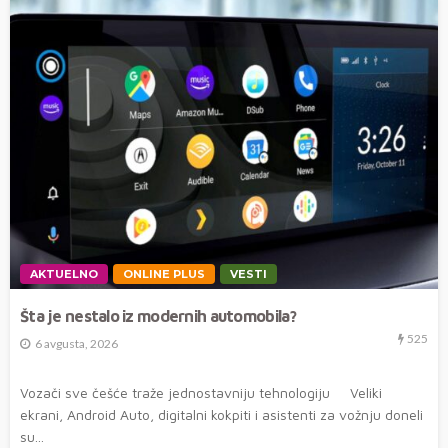
AKTUELNO
ONLINE PLUS
VESTI
Šta je nestalo iz modernih automobila?
525
6 avgusta, 2026
Vozači sve češće traže jednostavniju tehnologiju Veliki
ekrani, Android Auto, digitalni kokpiti i asistenti za vožnju doneli
su...