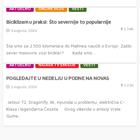
AKTUELNO
ONLINE PLUS
VESTI
Biciklizam u praksi: Što severnije to popularnije
1.54K
4 avgusta, 2026
Šta smo za 2.500 kilometara do Malmea naučili o Evropi: Zašto
sever masovno vozi bicikle!? Kada smo...
AKTUELNO
NAJAVA TV EMISIJE
VESTI
POGLEDAJTE U NEDELJU U PODNE NA NOVAS
1.21K
2 avgusta, 2026
Jetour T2, Dragonfly 36, Hyundai u problemu, električna C-
Klasa i legendarna Čezeta Ovog vikenda u emisiji Vrele
Gume...