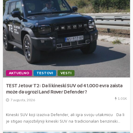
AKTUELNO
TESTOVI
VESTI
TEST Jetour T2: Da li kineski SUV od 41.000 evra zaista
može da ugrozi Land Rover Defender?
1.01K
7 avgusta, 2026
Kineski SUV koji izaziva Defender, ali igra svoju utakmicu Da li
je stigao najozbiljniji kineski SUV na tradicionalan benzinski...