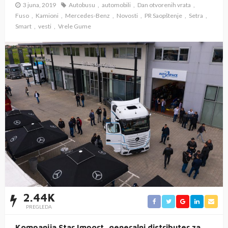
3 juna, 2019
Autobusu
automobili
Dan otvorenih vrata
Fuso
Kamioni
Mercedes-Benz
Novosti
PR Saopštenje
Setra
Smart
vesti
Vrele Gume
2.44K
PREGLEDA
Kompanija Star Import, generalni distributer za