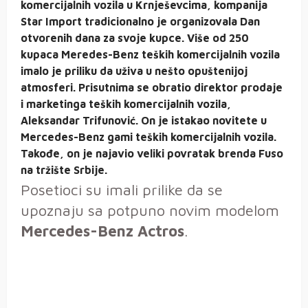
komercijalnih vozila u Krnješevcima, kompanija
Star Import tradicionalno je organizovala Dan
otvorenih dana za svoje kupce. Više od 250
kupaca Meredes-Benz teških komercijalnih vozila
imalo je priliku da uživa u nešto opuštenijoj
atmosferi. Prisutnima se obratio direktor prodaje
i marketinga teških komercijalnih vozila,
Aleksandar Trifunović. On je istakao novitete u
Mercedes-Benz gami teških komercijalnih vozila.
Takođe, on je najavio veliki povratak brenda Fuso
na tržište Srbije.
Posetioci su imali prilike da se
upoznaju sa potpuno novim modelom
Mercedes-Benz Actros
.