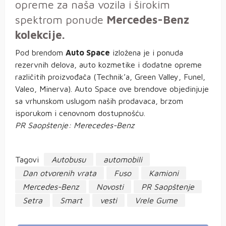
opreme za naša vozila i širokim
spektrom ponude
Mercedes-Benz
kolekcije.
Pod brendom
Auto Space
izložena je i ponuda
rezervnih delova, auto kozmetike i dodatne opreme
različitih proizvođača (Technik’a, Green Valley, Funel,
Valeo, Minerva). Auto Space ove brendove objedinjuje
sa vrhunskom uslugom naših prodavaca, brzom
isporukom i cenovnom dostupnošću.
PR Saopštenje: Merecedes-Benz
Tagovi
Autobusu
automobili
Dan otvorenih vrata
Fuso
Kamioni
Mercedes-Benz
Novosti
PR Saopštenje
Setra
Smart
vesti
Vrele Gume