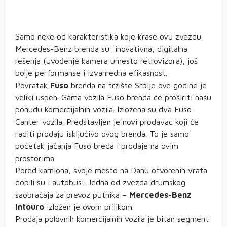
Samo neke od karakteristika koje krase ovu zvezdu
Mercedes-Benz brenda su: inovativna, digitalna
rešenja (uvođenje kamera umesto retrovizora), još
bolje performanse i izvanredna efikasnost.
Povratak
Fuso
brenda na tržište Srbije ove godine je
veliki uspeh. Gama vozila Fuso brenda će proširiti našu
ponudu komercijalnih vozila. Izložena su dva Fuso
Canter vozila. Predstavljen je novi prodavac koji će
raditi prodaju isključivo ovog brenda. To je samo
početak jačanja Fuso breda i prodaje na ovim
prostorima.
Pored kamiona, svoje mesto na Danu otvorenih vrata
dobili su i autobusi. Jedna od zvezda drumskog
saobraćaja za prevoz putnika –
Mercedes-Benz
Intouro
izložen je ovom prilikom.
Prodaja polovnih komercijalnih vozila je bitan segment