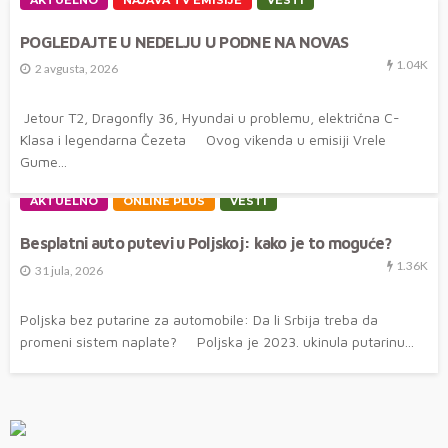
POGLEDAJTE U NEDELJU U PODNE NA NOVAS
1.04K
2 avgusta, 2026
Jetour T2, Dragonfly 36, Hyundai u problemu, električna C-
Klasa i legendarna Čezeta Ovog vikenda u emisiji Vrele
Gume...
AKTUELNO
ONLINE PLUS
VESTI
Besplatni auto putevi u Poljskoj: kako je to moguće?
1.36K
31 jula, 2026
Poljska bez putarine za automobile: Da li Srbija treba da
promeni sistem naplate? Poljska je 2023. ukinula putarinu...