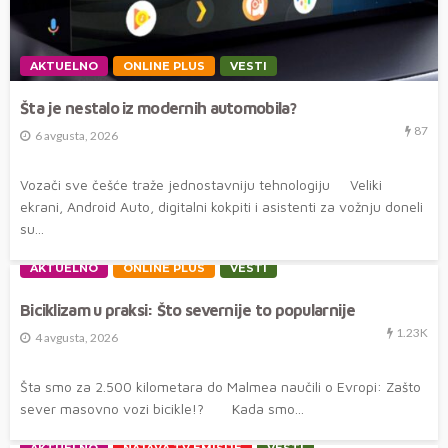
AKTUELNO
ONLINE PLUS
VESTI
Šta je nestalo iz modernih automobila?
87
6 avgusta, 2026
Vozači sve češće traže jednostavniju tehnologiju Veliki
ekrani, Android Auto, digitalni kokpiti i asistenti za vožnju doneli
su...
AKTUELNO
ONLINE PLUS
VESTI
Biciklizam u praksi: Što severnije to popularnije
1.23K
4 avgusta, 2026
Šta smo za 2.500 kilometara do Malmea naučili o Evropi: Zašto
sever masovno vozi bicikle!? Kada smo...
AKTUELNO
NAJAVA TV EMISIJE
VESTI