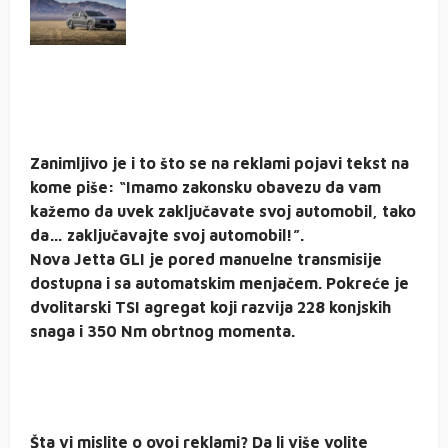
Zanimljivo je i to što se na reklami pojavi tekst na
kome piše: “Imamo zakonsku obavezu da vam
kažemo da uvek zaključavate svoj automobil, tako
da… zaključavajte svoj automobil!”.
Nova Jetta GLI je pored manuelne transmisije
dostupna i sa automatskim menjačem. Pokreće je
dvolitarski TSI agregat koji razvija 228 konjskih
snaga i 350 Nm obrtnog momenta.
Šta vi mislite o ovoj reklami? Da li više volite