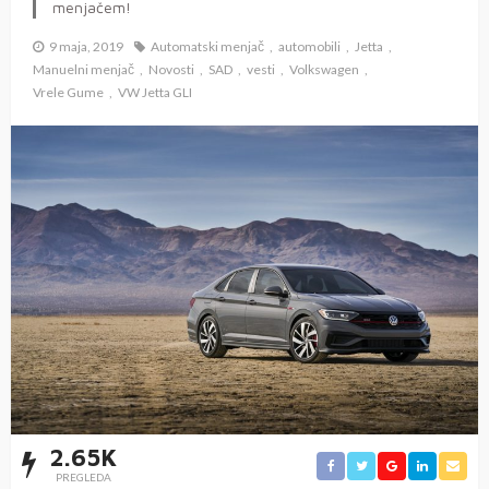
menjačem!
9 maja, 2019
Automatski menjač
automobili
Jetta
Manuelni menjač
Novosti
SAD
vesti
Volkswagen
Vrele Gume
VW Jetta GLI
2.65K
PREGLEDA