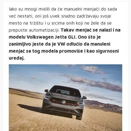
Iako su mnogi mislili da će manuelni menjači do sada
već nestati, oni još uvek snažno zadržavaju svoje
mesto na tržištu i u srcima onih koji ne žele da se
prepuste automatizaciji.
Takav menjač se nalazi i na
modelu Volkswagen Jetta GLI. Ono što je
zanimljivo jeste da je VW odlučio da manuleni
menjač sa tog modela promoviše i kao sigurnosni
uređaj.