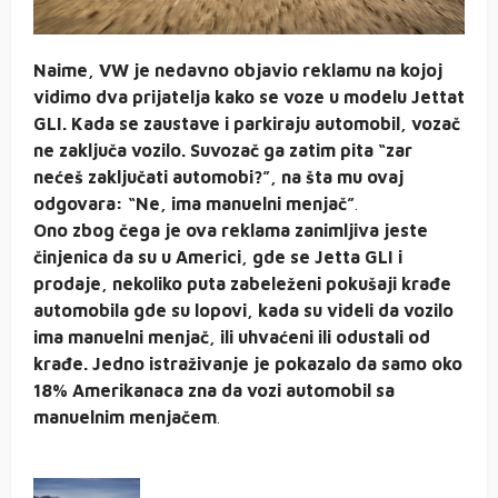
Naime, VW je nedavno objavio reklamu na kojoj
vidimo dva prijatelja kako se voze u modelu Jettat
GLI. Kada se zaustave i parkiraju automobil, vozač
ne zaključa vozilo. Suvozač ga zatim pita “zar
nećeš zaključati automobi?”, na šta mu ovaj
odgovara: “Ne, ima manuelni menjač”
.
Ono zbog čega je ova reklama zanimljiva jeste
činjenica da su u Americi, gde se Jetta GLI i
prodaje, nekoliko puta zabeleženi pokušaji krađe
automobila gde su lopovi, kada su videli da vozilo
ima manuelni menjač, ili uhvaćeni ili odustali od
krađe. Jedno istraživanje je pokazalo da samo oko
18% Amerikanaca zna da vozi automobil sa
manuelnim menjačem
.