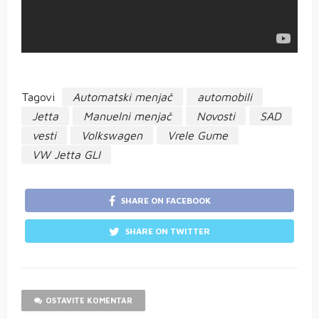
Tagovi
Automatski menjač
automobili
Jetta
Manuelni menjač
Novosti
SAD
vesti
Volkswagen
Vrele Gume
VW Jetta GLI
SHARE ON FACEBOOK
SHARE ON TWITTER
OSTAVITE KOMENTAR