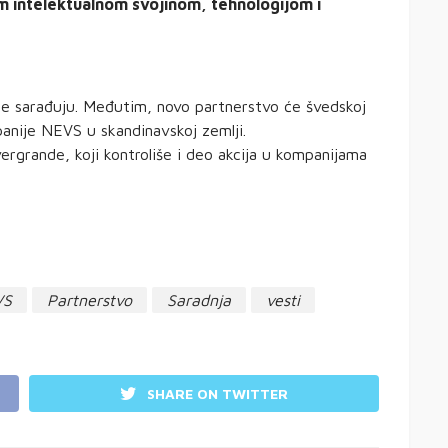
m intelektualnom svojinom, tehnologijom i
je sarađuju. Međutim, novo partnerstvo će švedskoj
anije NEVS u skandinavskoj zemlji.
ergrande, koji kontroliše i deo akcija u kompanijama
VS
Partnerstvo
Saradnja
vesti
SHARE ON TWITTER