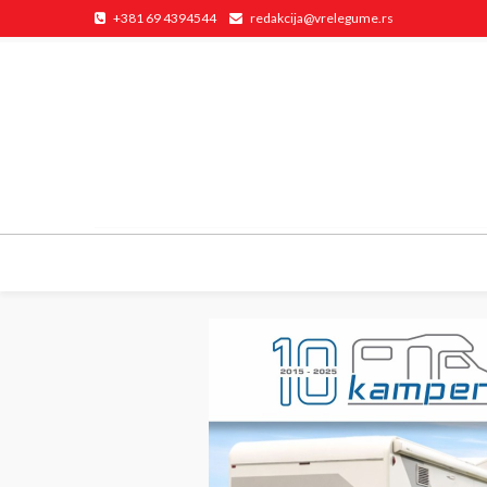
+381 69 4394544
redakcija@vrelegume.rs