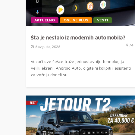
AKTUELNO
ONLINE PLUS
VESTI
Šta je nestalo iz modernih automobila?
74
6 avgusta, 2026
Vozači sve češće traže jednostavniju tehnologiju
Veliki ekrani, Android Auto, digitalni kokpiti i asistenti
za vožnju doneli su...