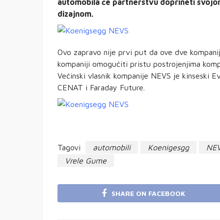
automobila će partnerstvu doprineti svojo
dizajnom.
Ovo zapravo nije prvi put da ove dve kompani
kompaniji omogućiti pristu postrojenjima komp
Većinski vlasnik kompanije NEVS je kinseski Ev
CENAT i Faraday Future.
Tagovi
automobili
Koenigesgg
NE
Vrele Gume
SHARE ON FACEBOOK