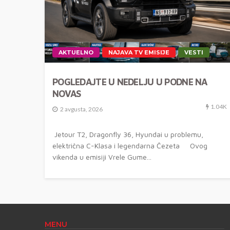
AKTUELNO
NAJAVA TV EMISIJE
VESTI
POGLEDAJTE U NEDELJU U PODNE NA
NOVAS
1.04K
2 avgusta, 2026
Jetour T2, Dragonfly 36, Hyundai u problemu,
električna C-Klasa i legendarna Čezeta Ovog
vikenda u emisiji Vrele Gume...
MENU