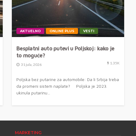
AKTUELNO
ONLINE PLUS
VESTI
Besplatni auto putevi u Poljskoj: kako je
to moguće?
1.35K
31 jula, 2026
Poljska bez putarine za automobile: Da li Srbija treba
da promeni sistem naplate? Poljska je 2023.
ukinula putarinu...
MARKETING