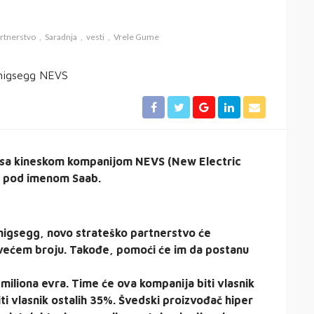
rtnerstvo
Saradnja
vesti
Vrele Gume
e sa kineskom kompanijom NEVS (New Electric
ta pod imenom Saab.
igsegg, novo strateško partnerstvo će
o većem broju. Takođe, pomoći će im da postanu
miliona evra. Time će ova kompanija biti vlasnik
 vlasnik ostalih 35%. Švedski proizvođač hiper