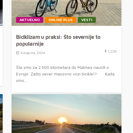
AKTUELNO
ONLINE PLUS
VESTI
Biciklizam u praksi: Što severnije to
popularnije
1.22K
4 avgusta, 2026
Šta smo za 2.500 kilometara do Malmea naučili o
Evropi: Zašto sever masovno vozi bicikle!? Kada
smo...