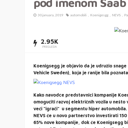
pod imenom Saab
30 januara, 2019
automobili
Koenigesgg
NEVS
Pa
2.95K
PREGLEDA
Koenigsegg je objavio da je udružio snag
Vehicle Sweden), koja je ranije bila pozna
Kako navodce predstavnici kompanije Koen
omogućiti razvoj električnih vozila u nešt
veći “igrači” u segmentu hiper automobila.
NEVS će u novo partnerstvo investirati 150 
65% nove kompanije, dok će Koenigsegg biti