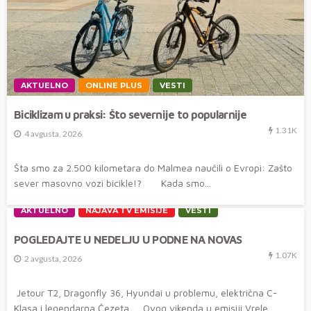
AKTUELNO
ONLINE PLUS
VESTI
Biciklizam u praksi: Što severnije to popularnije
1.31K
4 avgusta, 2026
Šta smo za 2.500 kilometara do Malmea naučili o Evropi: Zašto
sever masovno vozi bicikle!? Kada smo...
AKTUELNO
NAJAVA TV EMISIJE
VESTI
POGLEDAJTE U NEDELJU U PODNE NA NOVAS
1.07K
2 avgusta, 2026
Jetour T2, Dragonfly 36, Hyundai u problemu, električna C-
Klasa i legendarna Čezeta Ovog vikenda u emisiji Vrele