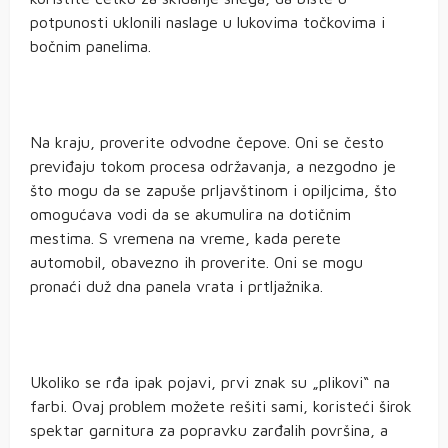
potpunosti uklonili naslage u lukovima točkovima i
bočnim panelima.
Na kraju, proverite odvodne čepove. Oni se često
previđaju tokom procesa održavanja, a nezgodno je
što mogu da se zapuše prljavštinom i opiljcima, što
omogućava vodi da se akumulira na dotičnim
mestima. S vremena na vreme, kada perete
automobil, obavezno ih proverite. Oni se mogu
pronaći duž dna panela vrata i prtljažnika.
Ukoliko se rđa ipak pojavi, prvi znak su „plikovi“ na
farbi. Ovaj problem možete rešiti sami, koristeći širok
spektar garnitura za popravku zarđalih površina, a