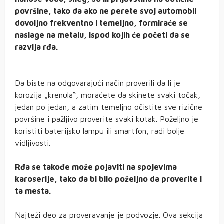
površine, tako da ako ne perete svoj automobil
dovoljno frekventno i temeljno, formiraće se
naslage na metalu, ispod kojih će početi da se
razvija rđa.
Da biste na odgovarajući način proverili da li je
korozija „krenula“, moraćete da skinete svaki točak,
jedan po jedan, a zatim temeljno očistite sve rizične
površine i pažljivo proverite svaki kutak. Poželjno je
koristiti baterijsku lampu ili smartfon, radi bolje
vidljivosti.
Rđa se takođe može pojaviti na spojevima
karoserije, tako da bi bilo poželjno da proverite i
ta mesta.
Najteži deo za proveravanje je podvozje. Ova sekcija