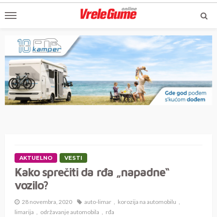
AKTUELNO
VESTI
Kako sprečiti da rđa „napadne“
vozilo?
28 novembra, 2020
auto-limar
korozija na automobilu
limarija
održavanje automobila
rđa