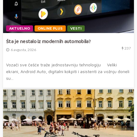
AKTUELNO
ONLINE PLUS
VESTI
Šta je nestalo iz modernih automobila?
237
6 avgusta, 2026
Vozači sve češće traže jednostavniju tehnologiju Veliki
ekrani, Android Auto, digitalni kokpiti i asistenti za vožnju doneli
su...