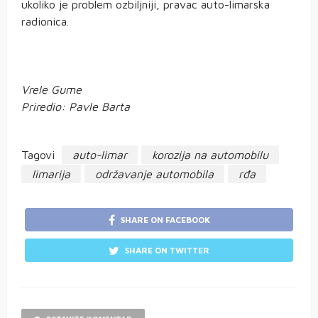
ukoliko je problem ozbiljniji, pravac auto-limarska
radionica.
Vrele Gume
Priredio: Pavle Barta
Tagovi
auto-limar
korozija na automobilu
limarija
održavanje automobila
rđa
SHARE ON FACEBOOK
SHARE ON TWITTER