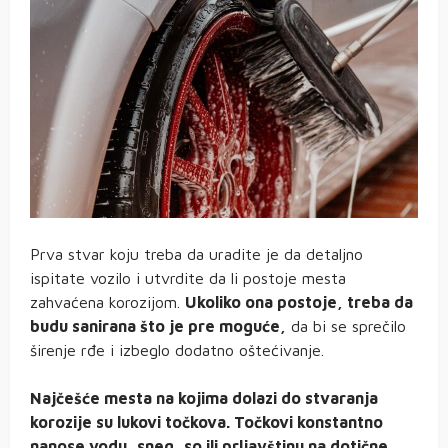
Prva stvar koju treba da uradite je da detaljno
ispitate vozilo i utvrdite da li postoje mesta
zahvaćena korozijom.
Ukoliko ona postoje, treba da
budu sanirana što je pre moguće,
da bi se sprečilo
širenje rđe i izbeglo dodatno oštećivanje.
Najčešće mesta na kojima dolazi do stvaranja
korozije su lukovi točkova. Točkovi konstantno
nanose vodu, sneg, so ili prljavštinu na dotične