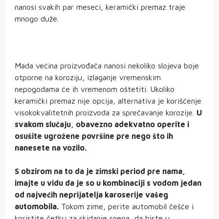
nanosi svakih par meseci, keramički premaz traje
mnogo duže.
Mada većina proizvođača nanosi nekoliko slojeva boje
otporne na koroziju, izlaganje vremenskim
nepogodama će ih vremenom oštetiti. Ukoliko
keramički premaz nije opcija, alternativa je korišćenje
visokokvalitetnih proizvoda za sprečavanje korozije.
U
svakom slučaju, obavezno adekvatno operite i
osušite ugrožene površine pre nego što ih
nanesete na vozilo.
S obzirom na to da je zimski period pre nama,
imajte u vidu da je so u kombinaciji s vodom jedan
od najvećih neprijatelja karoserije vašeg
automobila.
Tokom zime, perite automobil češće i
koristite četku za skidanje snega, da biste u