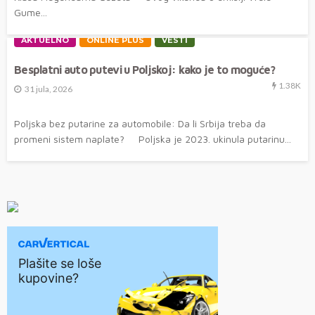
Gume...
AKTUELNO
ONLINE PLUS
VESTI
Besplatni auto putevi u Poljskoj: kako je to moguće?
1.38K
31 jula, 2026
Poljska bez putarine za automobile: Da li Srbija treba da
promeni sistem naplate? Poljska je 2023. ukinula putarinu...