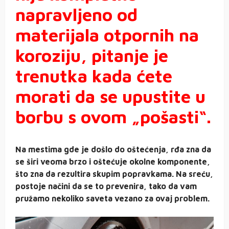
napravljeno od
materijala otpornih na
koroziju, pitanje je
trenutka kada ćete
morati da se upustite u
borbu s ovom „pošasti“.
Na mestima gde je došlo do oštećenja, rđa zna da
se širi veoma brzo i oštećuje okolne komponente,
što zna da rezultira skupim popravkama. Na sreću,
postoje načini da se to prevenira, tako da vam
pružamo nekoliko saveta vezano za ovaj problem.