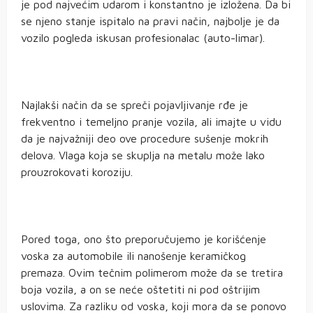
je pod najvećim udarom i konstantno je izložena. Da bi
se njeno stanje ispitalo na pravi način, najbolje je da
vozilo pogleda iskusan profesionalac (auto-limar).
Najlakši način da se spreči pojavljivanje rđe je
frekventno i temeljno pranje vozila, ali imajte u vidu
da je najvažniji deo ove procedure sušenje mokrih
delova. Vlaga koja se skuplja na metalu može lako
prouzrokovati koroziju.
Pored toga, ono što preporučujemo je korišćenje
voska za automobile ili nanošenje keramičkog
premaza. Ovim tečnim polimerom može da se tretira
boja vozila, a on se neće oštetiti ni pod oštrijim
uslovima. Za razliku od voska, koji mora da se ponovo