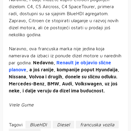
dizelom. C4, C5 Aircross, C4 SpaceTourer, primera
radi, dostupni su sa sjajnim BlueHDI agregatom.
Zapravo, Citroen će stopirati ulaganje u razvoj novih
dizel motora, ali će postojeći ostati u prodaji još
nekoliko godina.
Naravno, ova francuska marka nije jedina koja
namerava da izbaci iz ponude dizel motore u narednih
par godina.
Nedavno,
Renault je objavio slične
planove
, a još ranije, kompanije poput Hyundaija,
Nissana, Volvoa i drugih, donele su sličnu odluku.
Mercedes-Benz, BMW, Audi, Volkswagen, uz još
neke, i dalje veruju da dizel ima budućnost.
Vrele Gume
Tagovi
BlueHDI
Diesel
francuska vozila