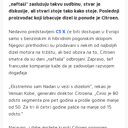
„naftaši“ zaslužuju takvu sudbinu, stvar je
diskusije, ali stvari stoje tako kako stoje. Poslednji
proizvođač koji izbacuje dizel iz ponude je Citroen.
Nedavno predstavljeni
C5 X
će biti dostupan u Evropi
samo s benzinskim ili hibridnim pogonskim sklopom.
Njegovi prethodnici su prodavani s nekim od najboljih
dizel motora na tržištu, ali bez obzira na to, Citroen
smatra da su dani „naftaša“ odbrojani. Zapravo, šef
francuske kompanije kaže da je zadovoljan razvojem
događaja.
„Ekstremno sam hladan u vezi s dizelom“, rekao je
Vensan Kobe, generalni direktor Citroena. „Činio je 80
odsto segmenta pre pet godina a prošle godine manje
od 50. Za tri ili četiri godine pašće na manje od 15
odsto.“
Naravno, i dalje možete kupiti Citroen pogonjen