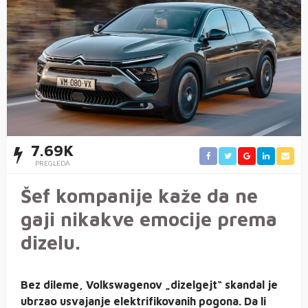
7.69K
PREGLEDA
Šef kompanije kaže da ne
gaji nikakve emocije prema
dizelu.
Bez dileme, Volkswagenov „dizelgejt“ skandal je
ubrzao usvajanje elektrifikovanih pogona. Da li