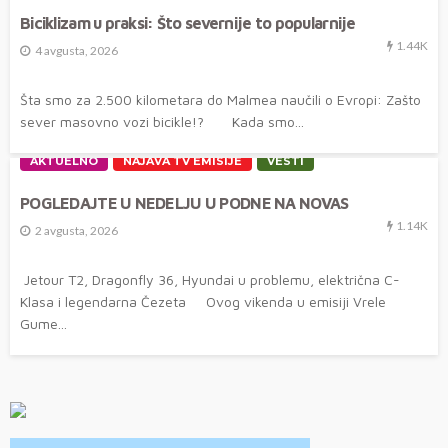
Biciklizam u praksi: Što severnije to popularnije
1.44K
4 avgusta, 2026
Šta smo za 2.500 kilometara do Malmea naučili o Evropi: Zašto
sever masovno vozi bicikle!? Kada smo...
AKTUELNO
NAJAVA TV EMISIJE
VESTI
POGLEDAJTE U NEDELJU U PODNE NA NOVAS
1.14K
2 avgusta, 2026
Jetour T2, Dragonfly 36, Hyundai u problemu, električna C-
Klasa i legendarna Čezeta Ovog vikenda u emisiji Vrele
Gume...