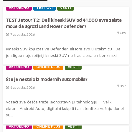
AKTUELNO
TESTOVI
VESTI
TEST Jetour T2: Da li kineski SUV od 41.000 evra zaista
može da ugrozi Land Rover Defender?
685
7 avgusta, 2026
Kineski SUV koji izaziva Defender, ali igra svoju utakmicu Da li
je stigao najozbiljniji kineski SUV na tradicionalan benzinski...
AKTUELNO
ONLINE PLUS
VESTI
Šta je nestalo iz modernih automobila?
397
6 avgusta, 2026
Vozači sve češće traže jednostavniju tehnologiju Veliki
ekrani, Android Auto, digitalni kokpiti i asistenti za vožnju doneli
su...
AKTUELNO
ONLINE PLUS
VESTI