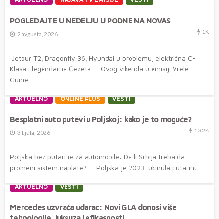
POGLEDAJTE U NEDELJU U PODNE NA NOVAS
1K
2 avgusta, 2026
Jetour T2, Dragonfly 36, Hyundai u problemu, električna C-
Klasa i legendarna Čezeta Ovog vikenda u emisiji Vrele
Gume...
AKTUELNO
ONLINE PLUS
VESTI
Besplatni auto putevi u Poljskoj: kako je to moguće?
1.32K
31 jula, 2026
Poljska bez putarine za automobile: Da li Srbija treba da
promeni sistem naplate? Poljska je 2023. ukinula putarinu...
AKTUELNO
VESTI
Mercedes uzvraća udarac: Novi GLA donosi više
tehnologije, luksuza i efikasnosti