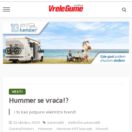
VESTI
Hummer se vraća!?
I to kao potpuno električni brend!
22 oktobra, 2019
automobili
električni automobili
General Motors
Hummer
Hummer H3T koncept
Novosti