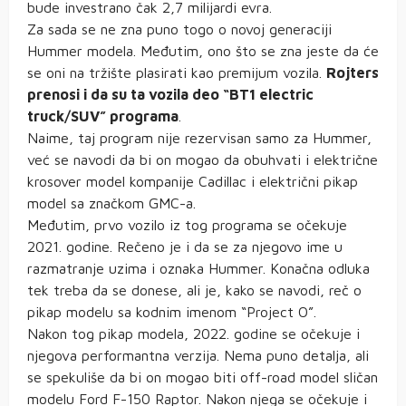
bude investrano čak 2,7 milijardi evra.
Za sada se ne zna puno togo o novoj generaciji
Hummer modela. Međutim, ono što se zna jeste da će
se oni na tržište plasirati kao premijum vozila.
Rojters
prenosi i da su ta vozila deo “BT1 electric
truck/SUV” programa
.
Naime, taj program nije rezervisan samo za Hummer,
već se navodi da bi on mogao da obuhvati i električne
krosover model kompanije Cadillac i električni pikap
model sa značkom GMC-a.
Međutim, prvo vozilo iz tog programa se očekuje
2021. godine. Rečeno je i da se za njegovo ime u
razmatranje uzima i oznaka Hummer. Konačna odluka
tek treba da se donese, ali je, kako se navodi, reč o
pikap modelu sa kodnim imenom “Project O”.
Nakon tog pikap modela, 2022. godine se očekuje i
njegova performantna verzija. Nema puno detalja, ali
se spekuliše da bi on mogao biti off-road model sličan
modelu Ford F-150 Raptor. Nakon njega se očekuje i