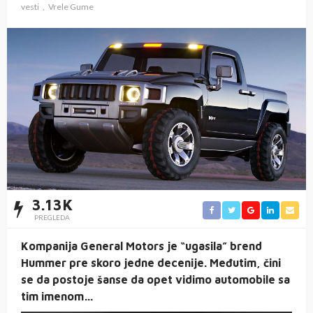
vesti
Vrele Gume
3.13K
PREGLEDA
Kompanija General Motors je “ugasila” brend
Hummer pre skoro jedne decenije. Međutim, čini
se da postoje šanse da opet vidimo automobile sa
tim imenom…