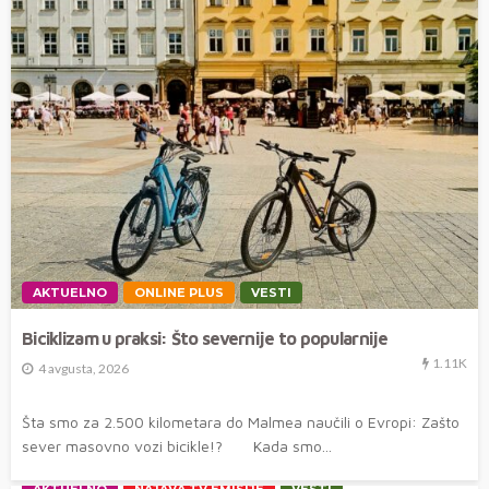
AKTUELNO
ONLINE PLUS
VESTI
Biciklizam u praksi: Što severnije to popularnije
1.11K
4 avgusta, 2026
Šta smo za 2.500 kilometara do Malmea naučili o Evropi: Zašto
sever masovno vozi bicikle!? Kada smo...
AKTUELNO
NAJAVA TV EMISIJE
VESTI