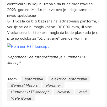
električni SUV koji bi trebalo da bude predstavljen
2023. godine. Međutim, sve ovo je i dalje samo na
nivou spekulacija.
BT1 vozila će biti bazirana na jedinstvenoj platformi, i
veruje se da bi mogla koštati 90.000 evra, ili više.
Visoka cena bi i te kako mogla da bude plus kada je u
pitanju odluka za “oživljavanje” brenda Hummer.
Napomena: na fotografijama je Hummer H3T
koncept
Tagovi
automobili
električni automobili
General Motors
Hummer
Hummer H3T koncept
Novosti
vesti
Vrele Gume