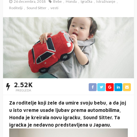
26 decembra, 2018
Bebe
Honda
Igračka
Istraživanje
Roditelji
Sound Sitter
vesti
2.52K
PREGLEDA
Za roditelje koji žele da umire svoju bebu, a da joj
u isto vreme usade ljubav prema automobilima,
Honda je kreirala novu igračku, Sound Sitter. Ta
igračka je nedavno predstavljena u Japanu.