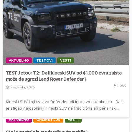
AKTUELNO
TESTOVI
VESTI
TEST Jetour T2: Da li kineski SUV od 41.000 evra zaista
može da ugrozi Land Rover Defender?
1.08K
7 avgusta, 2026
Kineski SUV koji izaziva Defender, ali igra svoju utakmicu Da li
je stigao najozbiljniji kineski SUV na tradicionalan benzinski...
AKTUELNO
ONLINE PLUS
VESTI
Šta je nestalo iz modernih automobila?