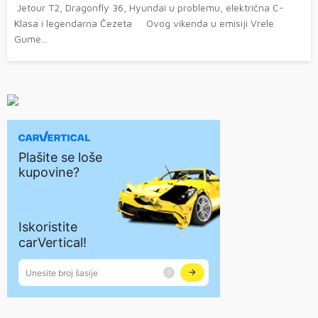
Jetour T2, Dragonfly 36, Hyundai u problemu, električna C-
Klasa i legendarna Čezeta Ovog vikenda u emisiji Vrele
Gume...