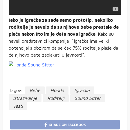
Iako je igračka za sada samo prototip, nekoliko
roditelja je navelo da su njihove bebe prestale da
plaču nakon što im je data nova igračka
. Kako su
naveli predstavnici kompanije, “igračka ima veliki
potencijal s obzirom da se čak 75% roditelja plaše da
će njihovo dete zaplakati u javnosti”.
Tagovi
Bebe
Honda
Igračka
Istraživanje
Roditelji
Sound Sitter
vesti
SHARE ON FACEBOOK