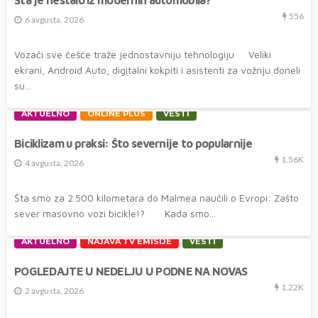
556
6 avgusta, 2026
Vozači sve češće traže jednostavniju tehnologiju Veliki
ekrani, Android Auto, digitalni kokpiti i asistenti za vožnju doneli
su...
AKTUELNO
ONLINE PLUS
VESTI
Biciklizam u praksi: Što severnije to popularnije
1.56K
4 avgusta, 2026
Šta smo za 2.500 kilometara do Malmea naučili o Evropi: Zašto
sever masovno vozi bicikle!? Kada smo...
AKTUELNO
NAJAVA TV EMISIJE
VESTI
POGLEDAJTE U NEDELJU U PODNE NA NOVAS
1.22K
2 avgusta, 2026