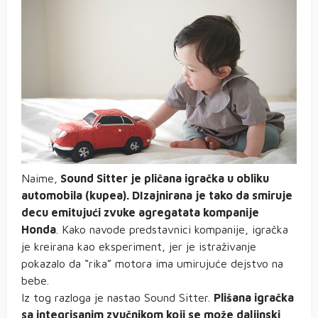
Naime,
Sound Sitter je pličana igračka u obliku
automobila (kupea). DIzajnirana je tako da smiruje
decu emitujući zvuke agregatata kompanije
Honda
. Kako navode predstavnici kompanije, igračka
je kreirana kao eksperiment, jer je istraživanje
pokazalo da “rika” motora ima umirujuće dejstvo na
bebe.
Iz tog razloga je nastao Sound Sitter.
Plišana igračka
sa integrisanim zvučnikom koji se može daljinski