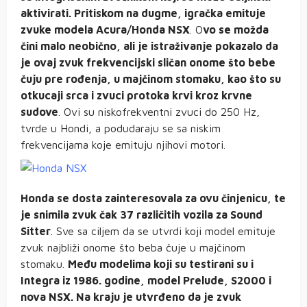
aktivirati. Pritiskom na dugme, igračka emituje
zvuke modela Acura/Honda NSX
. O
vo se možda
čini malo neobično, ali je istraživanje pokazalo da
je ovaj zvuk frekvencijski sličan onome što bebe
čuju pre rođenja, u majčinom stomaku, kao što su
otkucaji srca i zvuci protoka krvi kroz krvne
sudove
. Ovi su niskofrekventni zvuci do 250 Hz,
tvrde u Hondi, a podudaraju se sa niskim
frekvencijama koje emituju njihovi motori.
Honda se dosta zainteresovala za ovu činjenicu, te
je snimila zvuk čak 37 različitih vozila za Sound
Sitter
. Sve sa ciljem da se utvrdi koji model emituje
zvuk najbliži onome što beba čuje u majčinom
stomaku.
Među modelima koji su testirani su i
Integra iz 1986. godine, model Prelude, S2000 i
nova NSX. Na kraju je utvrđeno da je zvuk