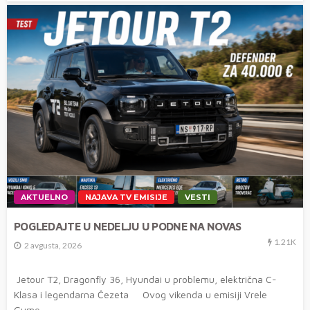
AKTUELNO
NAJAVA TV EMISIJE
VESTI
POGLEDAJTE U NEDELJU U PODNE NA NOVAS
1.21K
2 avgusta, 2026
Jetour T2, Dragonfly 36, Hyundai u problemu, električna C-
Klasa i legendarna Čezeta Ovog vikenda u emisiji Vrele
Gume...