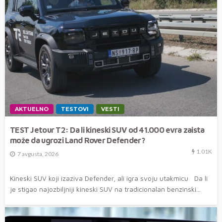
AKTUELNO
TESTOVI
VESTI
TEST Jetour T2: Da li kineski SUV od 41.000 evra zaista
može da ugrozi Land Rover Defender?
1.01K
7 avgusta, 2026
Kineski SUV koji izaziva Defender, ali igra svoju utakmicu Da li
je stigao najozbiljniji kineski SUV na tradicionalan benzinski...