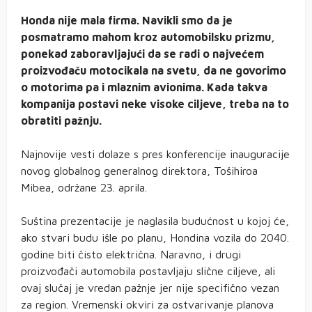
Honda nije mala firma. Navikli smo da je
posmatramo mahom kroz automobilsku prizmu,
ponekad zaboravljajući da se radi o najvećem
proizvođaču motocikala na svetu, da ne govorimo
o motorima pa i mlaznim avionima. Kada takva
kompanija postavi neke visoke ciljeve, treba na to
obratiti pažnju.
Najnovije vesti dolaze s pres konferencije inauguracije
novog globalnog generalnog direktora, Tošihiroa
Mibea, održane 23. aprila.
Suština prezentacije je naglasila budućnost u kojoj će,
ako stvari budu išle po planu, Hondina vozila do 2040.
godine biti čisto električna. Naravno, i drugi
proizvođači automobila postavljaju slične ciljeve, ali
ovaj slučaj je vredan pažnje jer nije specifično vezan
za region. Vremenski okviri za ostvarivanje planova