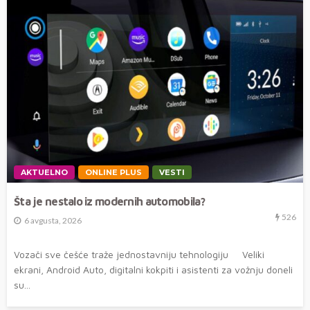
AKTUELNO
ONLINE PLUS
VESTI
Šta je nestalo iz modernih automobila?
526
6 avgusta, 2026
Vozači sve češće traže jednostavniju tehnologiju Veliki
ekrani, Android Auto, digitalni kokpiti i asistenti za vožnju doneli
su...