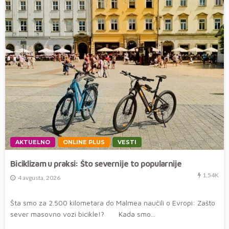
AKTUELNO
ONLINE PLUS
VESTI
Biciklizam u praksi: Što severnije to popularnije
1.54K
4 avgusta, 2026
Šta smo za 2.500 kilometara do Malmea naučili o Evropi: Zašto
sever masovno vozi bicikle!? Kada smo...