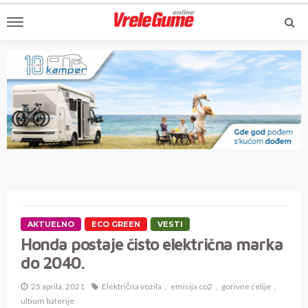
AKTUELNO
ECO GREEN
VESTI
Honda postaje čisto električna marka
do 2040.
25 aprila, 2021
Električna vozila
emisija co2
gorivne ćelije
ultium baterije