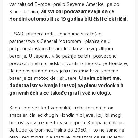
variraju od Evrope, preko Severne Amerike, pa do
Kine i Japana,
ali svi oni podrazumevaju da će
Hondini automobili za 19 godina biti čisti električni.
U SAD, primera radi, Honda ima strateško
partnerstvo s General Motorsom i planira da u
potpunosti iskoristi saradnju kroz razvoj Ultium
baterija. U Japanu, više pažnje će biti posvećeno
prevozu i malim gradskim vozilima kao što je Honda e,
da ne govorimo o razvijanju sistema brze zamene
baterija za motocikle i skutere.
U svim oblastima,
dodatna istraživanja i razvoj na planu vodoničnih
gorivnih ćelija će takođe igrati važnu ulogu.
Kada smo već kod vodonika, treba reći da je on
značajan činilac drugih Hondinih ciljeva, koji bi mogli
biti ostvarivi uz nešto više napora. Kompanija planira
da bude karbon-neutralna do 2050., i to ne samo na
planu proizvoda. Na snazi je inicijativa da se ugljenik