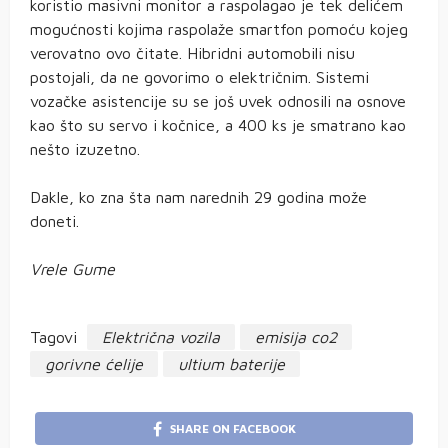
koristio masivni monitor a raspolagao je tek delićem
mogućnosti kojima raspolaže smartfon pomoću kojeg
verovatno ovo čitate. Hibridni automobili nisu
postojali, da ne govorimo o električnim. Sistemi
vozačke asistencije su se još uvek odnosili na osnove
kao što su servo i kočnice, a 400 ks je smatrano kao
nešto izuzetno.
Dakle, ko zna šta nam narednih 29 godina može
doneti.
Vrele Gume
Tagovi
Električna vozila
emisija co2
gorivne ćelije
ultium baterije
SHARE ON FACEBOOK