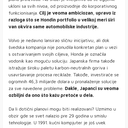
ukloni sa svih nivoa, od proizvodnje do korporativnog
funkcionisanja.
Cilj je veoma ambiciozan, upravo iz
razloga što se Hondin portfolio u velikoj meri širi
van okvira same automobilske industrije.
Volvo je nedavno lansirao sličnu inicijativu, ali dok
švedska kompanija nije ponudila konkretan plan u vezi
s ostvarivanjem svojih ciljeva, Honda je označila
vodonik kao moguću soluciju. Japanska firma takođe
istražuje široku paletu karbon-neutralnih goriva i
usavršavanje procesa reciklaže. Takođe, investiraće se
ogromnih 46,3 milijarde dolara u pronalaženje solucije
za sve navedene probleme.
Dakle, Japanci su veoma
ozbiljni da ono što kažu pretoče u dela.
Da li dotični planovi mogu biti realizovani? Uzmimo u
obzir gde se svet nalazio pre 29 godina u smislu
tehnologije. U 1991. kućni kompjuter je još uvek