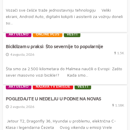
Vozači sve češće traže jednostavniju tehnologiju Veliki
ekrani, Android Auto, digitalni kokpiti i asistenti za vožnju doneli
su...
AKTUELNO
ONLINE PLUS
VESTI
Biciklizam u praksi: Što severnije to popularnije
1.5K
4 avgusta, 2026
Šta smo za 2.500 kilometara do Malmea naučili o Evropi: Zašto
sever masovno vozi bicikle!? Kada smo...
AKTUELNO
NAJAVA TV EMISIJE
VESTI
POGLEDAJTE U NEDELJU U PODNE NA NOVAS
1.18K
2 avgusta, 2026
Jetour T2, Dragonfly 36, Hyundai u problemu, električna C-
Klasa i legendarna Čezeta Ovog vikenda u emisiji Vrele