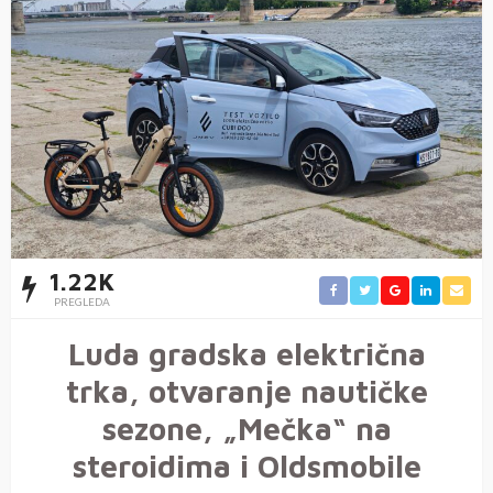
1.22K
PREGLEDA
Luda gradska električna
trka, otvaranje nautičke
sezone, „Mečka“ na
steroidima i Oldsmobile