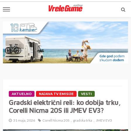
AKTUELNO
NAJAVA TV EMISIJE
VESTI
Gradski električni reli: ko dobija trku,
Corelli Nicma 20S ili JMEV EV3?
31 maja, 2026
Corell Nicma 20S
gradska trka
JMEV EV3