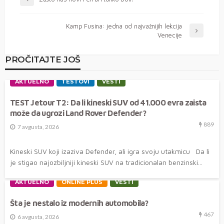
Kamp Fusina: jedna od najvažnijih lekcija
Venecije
PROČITAJTE JOŠ
AKTUELNO
TESTOVI
VESTI
TEST Jetour T2: Da li kineski SUV od 41.000 evra zaista
može da ugrozi Land Rover Defender?
889
7 avgusta, 2026
Kineski SUV koji izaziva Defender, ali igra svoju utakmicu Da li
je stigao najozbiljniji kineski SUV na tradicionalan benzinski...
AKTUELNO
ONLINE PLUS
VESTI
Šta je nestalo iz modernih automobila?
467
6 avgusta, 2026