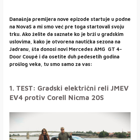
Današnja premijera nove epizode startuje u podne
na NovaS a mi smo već pre toga startovali svoju
trku. Ako želite da saznate ko je brži u gradskim
uslovima, kako je otvorena nautička sezona na
Jadranu, šta donosi novi Mercedes AMG GT 4-
Door Coupé i da osetite duh pedesetih godina
prošlog veka, tu smo samo za vas:
1. TEST: Gradski električni reli JMEV
EV4 protiv Corell Nicma 20S