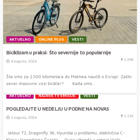
AKTUELNO
ONLINE PLUS
VESTI
Biciklizam u praksi: Što severnije to popularnije
1.39K
4 avgusta, 2026
Šta smo za 2.500 kilometara do Malmea naučili o Evropi: Zašto
sever masovno vozi bicikle!? Kada smo...
AKTUELNO
NAJAVA TV EMISIJE
VESTI
POGLEDAJTE U NEDELJU U PODNE NA NOVAS
1.11K
2 avgusta, 2026
Jetour T2, Dragonfly 36, Hyundai u problemu, električna C-
Klasa i legendarna Čezeta Ovog vikenda u emisiji Vrele