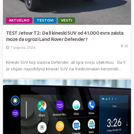
AKTUELNO
TESTOVI
VESTI
TEST Jetour T2: Da li kineski SUV od 41.000 evra zaista
može da ugrozi Land Rover Defender?
18
7 avgusta, 2026
Kineski SUV koji izaziva Defender, ali igra svoju utakmicu Da li
je stigao najozbiljniji kineski SUV na tradicionalan benzinski...