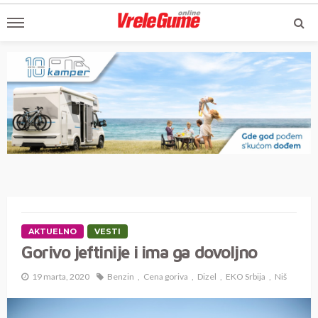
AKTUELNO
VESTI
Gorivo jeftinije i ima ga dovoljno
19 marta, 2020
Benzin
Cena goriva
Dizel
EKO Srbija
Niš