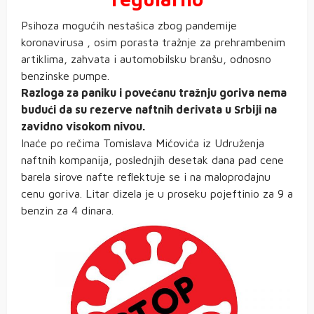
Psihoza mogućih nestašica zbog pandemije
koronavirusa , osim porasta tražnje za prehrambenim
artiklima, zahvata i automobilsku branšu, odnosno
benzinske pumpe.
Razloga za paniku i povećanu tražnju goriva nema
budući da su rezerve naftnih derivata u Srbiji na
zavidno visokom nivou.
Inaće po rečima Tomislava Mićovića iz Udruženja
naftnih kompanija, poslednjih desetak dana pad cene
barela sirove nafte reflektuje se i na maloprodajnu
cenu goriva. Litar dizela je u proseku pojeftinio za 9 a
benzin za 4 dinara.