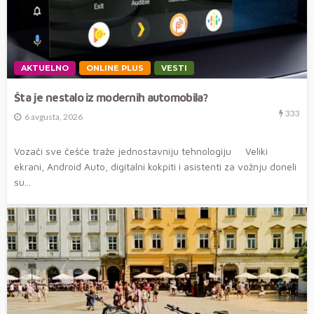
AKTUELNO
ONLINE PLUS
VESTI
Šta je nestalo iz modernih automobila?
333
6 avgusta, 2026
Vozači sve češće traže jednostavniju tehnologiju Veliki
ekrani, Android Auto, digitalni kokpiti i asistenti za vožnju doneli
su...