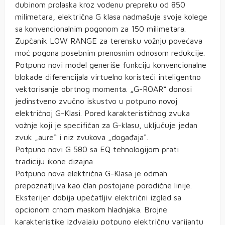
dubinom prolaska kroz vodenu prepreku od 850
milimetara, električna G klasa nadmašuje svoje kolege
sa konvencionalnim pogonom za 150 milimetara.
Zupčanik LOW RANGE za terensku vožnju povećava
moć pogona posebnim prenosnim odnosom redukcije.
Potpuno novi model generiše funkciju konvencionalne
blokade diferencijala virtuelno koristeći inteligentno
vektorisanje obrtnog momenta. „G-ROAR“ donosi
jedinstveno zvučno iskustvo u potpuno novoj
električnoj G-Klasi. Pored karakterističnog zvuka
vožnje koji je specifičan za G-klasu, uključuje jedan
zvuk „aure“ i niz zvukova „događaja“.
Potpuno novi G 580 sa EQ tehnologijom prati
tradiciju ikone dizajna
Potpuno nova električna G-Klasa je odmah
prepoznatljiva kao član postojane porodične linije.
Eksterijer dobija upečatljiv električni izgled sa
opcionom crnom maskom hladnjaka. Brojne
karakteristike izdvajaju potpuno električnu varijantu