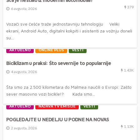
379
6 avgusta, 2026
Vozači sve češće traže jednostavniju tehnologiju Veliki
ekrani, Android Auto, digitalni kokpiti i asistenti za vožnju doneli
su...
AKTUELNO
ONLINE PLUS
VESTI
Biciklizam u praksi: Što severnije to popularnije
1.43K
4 avgusta, 2026
Šta smo za 2.500 kilometara do Malmea naučili o Evropi: Zašto
sever masovno vozi bicikle!? Kada smo...
AKTUELNO
NAJAVA TV EMISIJE
VESTI
POGLEDAJTE U NEDELJU U PODNE NA NOVAS
1.13K
2 avgusta, 2026