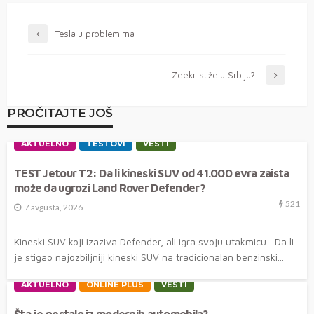
Tesla u problemima
Zeekr stiže u Srbiju?
PROČITAJTE JOŠ
AKTUELNO
TESTOVI
VESTI
TEST Jetour T2: Da li kineski SUV od 41.000 evra zaista
može da ugrozi Land Rover Defender?
521
7 avgusta, 2026
Kineski SUV koji izaziva Defender, ali igra svoju utakmicu Da li
je stigao najozbiljniji kineski SUV na tradicionalan benzinski...
AKTUELNO
ONLINE PLUS
VESTI
Šta je nestalo iz modernih automobila?