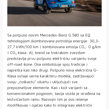
Sa potpuno novim Mercedes-Benz G 580 sa EQ
tehnologijom (kombinovana potrošnja energije: 30,3-
27,7 kWh/100 km | kombinovana emisija CO₂: 0 g/km
| CO₂ klasa: A), brend sa trokrakom zvezdom
predstavlja prvu potpuno električnu varijantu svoje
off-road ikone. Ona simbolizuje spoj tradicije i
napretka kao niko drugi. Potpuno nova električna G-
Klasa ostaje verna karakteru modela, zadržavajući
svoju „ćoškastu“ siluetu i uključujući sve
prepoznatljive elemente. Kao i kod varijanti sa
konvencionalnim pogonom, šasija vozila je izrađena na
lestvičastom ramu. Razvojni tim je ovo rešenje
modifikovao i ojačao kako bi integrisao električni