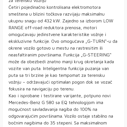
za terensku vožnju
Četiri pojedinačno kontrolisana elektromotora
smeštena u blizini točkova razvijaju maksimalnu
ukupnu snagu od 432 kW. Zajedno sa izborom LOW
RANGE off-road reduktora prenosa, motori
omogućavaju jedinstvene karakteristike vožnje i
ekskluzivne funkcije. Ovo omogućava „G-TURN“-u da
okrene vozilo gotovo u mestu na rastresitim ili
neasfaltiranim površinama. Funkcija „G-STEERING“
može da obezbedi znatno manji krug okretanja kada
vozite van puta. Inteligentna funkcija puzanja van
puta sa tri brzine je kao tempomat za terensku
vožnju – održavajući optimalan pogon dok se vozač
fokusira na navigaciju po terenu.
Kao i isprobane i testirane varijante, potpuno novi
Mercedes-Benz G 580 sa EQ tehnologijom ima
mogućnost savladavanja nagiba do 100% na
odgovarajućim površinama. Vozilo ostaje stabilno na
bočnim nagibima do 35 stepeni. Sa maksimalnom