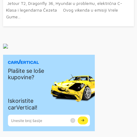
Jetour T2, Dragonfly 36, Hyundai u problemu, električna C-
Klasa i legendarna Čezeta Ovog vikenda u emisiji Vrele
Gume...