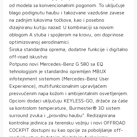
od modela sa konvencionalnim pogonom. To uključuje
blago podignutu haubu i takozvane vazdušne zavese
na zadnjim lukovima točkova, kao i posebno
dizajniranu kutiju nazad. U kombinaciji sa novom
oblogom A stuba i spojlerom na krovu, oni doprinose
optimizovanoj aerodinamici.
Široka standardna oprema, dodatne funkcije i digitalno
off-road iskustvo
Potpuno novi Mercedes-Benz G 580 sa EQ
tehnologijom je standardno opremljen MBUX
infotejnment sistemom (Mercedes-Benz User
Experience), multifunkcionalnim upravljačem
presvučenim napa kožom i ambijentalnim osvetljenjem.
Opcioni dodaci uključuju KEYLESS-GO, držače za čaše
sa kontrolom temperature, Burmester® 3D sistem
surround zvuka i „providnu haubu“. Redizajnirana
kontrolna jedinica za terensku vožnju i novi OFFROAD
COCKPIT dostupni su kao opcije za poboljšanje off-