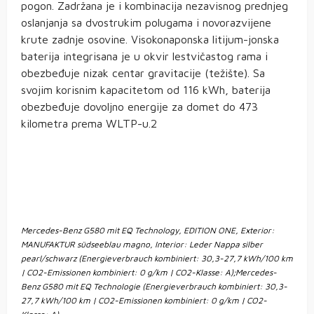
pogon. Zadržana je i kombinacija nezavisnog prednjeg
oslanjanja sa dvostrukim polugama i novorazvijene
krute zadnje osovine. Visokonaponska litijum-jonska
baterija integrisana je u okvir lestvičastog rama i
obezbeđuje nizak centar gravitacije (težište). Sa
svojim korisnim kapacitetom od 116 kWh, baterija
obezbeđuje dovoljno energije za domet do 473
kilometra prema WLTP-u.2
Mercedes-Benz G580 mit EQ Technology, EDITION ONE, Exterior:
MANUFAKTUR südseeblau magno, Interior: Leder Nappa silber
pearl/schwarz (Energieverbrauch kombiniert: 30,3-27,7 kWh/100 km
| CO2-Emissionen kombiniert: 0 g/km | CO2-Klasse: A);Mercedes-
Benz G580 mit EQ Technologie (Energieverbrauch kombiniert: 30,3-
27,7 kWh/100 km | CO2-Emissionen kombiniert: 0 g/km | CO2-