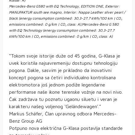
Klasse: A)
Mercedes-Benz G580 with EQ Technology, EDITION ONE, Exterior:
MANUFAKTUR south see magno, Interior: Nappa Leather silver pearl /
black (energy consumption combined: 30.3-27.7 kWh/100 km | CO₂
emissions combined: 0 g/km | CO₂ class: A);Mercedes-Benz G 580
with EQ Technology (energy consumption combined: 30.3-27.7
kWh/100 km | CO₂ emissions combined: 0 g/km | CO₂ class: A)
“Tokom svoje istorije duže od 45 godina, G-Klasa je
uvek koristila najsavremeniju dostupnu tehnologiju
pogona. Dakle, sasvim je prikladno da inovativni
koncept pogona sa četiri individualno kontrolisana
elektromotora još jednom podiže legendarne
performanse naše ikone terenske vožnje na novi nivo.
Čak zadržava tu poznatu ugaonu siluetu i veran je
karakteru našeg voljenog ‘Geländewagen’.”
Markus Schäfer, Član upravnog odbora Mercedes-
Benz Group AG
Potpuno nova električna G-Klasa postavlja standarde