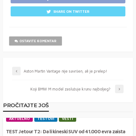
SHARE ON TWITTER
OSTAVITE KOMENTAR
Aston Martin Vantage nije savršen, ali je prelep!
Koji BMW M model zaslužuje krunu najboljeg?
PROČITAJTE JOŠ
AKTUELNO
TESTOVI
VESTI
TEST Jetour T2: Da li kineski SUV od 41.000 evra zaista