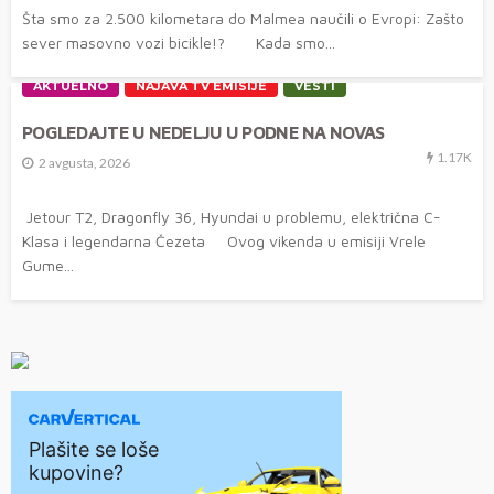
Šta smo za 2.500 kilometara do Malmea naučili o Evropi: Zašto
sever masovno vozi bicikle!? Kada smo...
AKTUELNO
NAJAVA TV EMISIJE
VESTI
POGLEDAJTE U NEDELJU U PODNE NA NOVAS
1.17K
2 avgusta, 2026
Jetour T2, Dragonfly 36, Hyundai u problemu, električna C-
Klasa i legendarna Čezeta Ovog vikenda u emisiji Vrele
Gume...