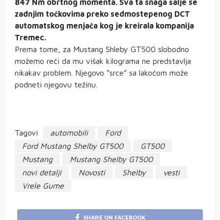
847 Nm obrtnog momenta. Sva ta snaga šalje se
zadnjim točkovima preko sedmostepenog DCT
automatskog menjača kog je kreirala kompanija
Tremec.
Prema tome, za Mustang Shleby GT500 slobodno
možemo reći da mu višak kilograma ne predstavlja
nikakav problem. Njegovo “srce” sa lakoćom može
podneti njegovu težinu.
Tagovi
automobili
Ford
Ford Mustang Shelby GT500
GT500
Mustang
Mustang Shelby GT500
novi detalji
Novosti
Shelby
vesti
Vrele Gume
SHARE ON FACEBOOK