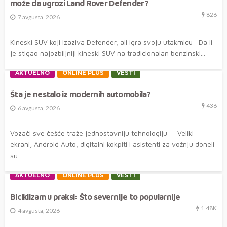
može da ugrozi Land Rover Defender?
826
7 avgusta, 2026
Kineski SUV koji izaziva Defender, ali igra svoju utakmicu Da li
je stigao najozbiljniji kineski SUV na tradicionalan benzinski...
AKTUELNO
ONLINE PLUS
VESTI
Šta je nestalo iz modernih automobila?
436
6 avgusta, 2026
Vozači sve češće traže jednostavniju tehnologiju Veliki
ekrani, Android Auto, digitalni kokpiti i asistenti za vožnju doneli
su...
AKTUELNO
ONLINE PLUS
VESTI
Biciklizam u praksi: Što severnije to popularnije
1.48K
4 avgusta, 2026