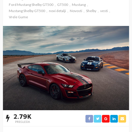
Ford Mustang Shelby GT500
GT500
Mustang
Mustang Shelby GT500
novi detalji
Novosti
Shelby
vesti
Vrele Gume
2.79K
PREGLEDA