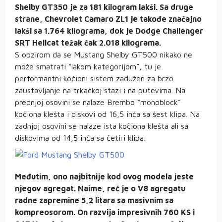
Shelby GT350 je za 181 kilogram lakši. Sa druge
strane, Chevrolet Camaro ZL1 je takođe značajno
lakši sa 1.764 kilograma, dok je Dodge Challenger
SRT Hellcat težak čak 2.018 kilograma.
S obzirom da se Mustang Shelby GT500 nikako ne
može smatrati “lakom kategorijom”, tu je
performantni kočioni sistem zadužen za brzo
zaustavljanje na trkačkoj stazi i na putevima. Na
prednjoj osovini se nalaze Brembo “monoblock”
kočiona klešta i diskovi od 16,5 inča sa šest klipa. Na
zadnjoj osovini se nalaze ista kočiona klešta ali sa
diskovima od 14,5 inča sa četiri klipa.
Međutim, ono najbitnije kod ovog modela jeste
njegov agregat. Naime, reč je o V8 agregatu
radne zapremine 5,2 litara sa masivnim sa
kompreosorom. On razvija impresivnih 760 KS i