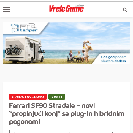
PREDSTAVLJAMO
VESTI
Ferrari SF90 Stradale – novi
“propinjući konj” sa plug-in hibridnim
pogonom!