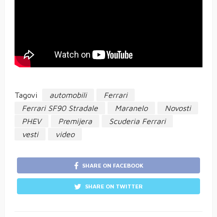
Tagovi
automobili
Ferrari
Ferrari SF90 Stradale
Maranelo
Novosti
PHEV
Premijera
Scuderia Ferrari
vesti
video
SHARE ON FACEBOOK
SHARE ON TWITTER