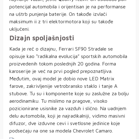
potencijal automobila i orijentisan je na performanse
na uštrb punjenja baterije. On takođe izvlači
maksimum ii z tri elektormotora koji su takođe
uključeni.
Dizajn spoljašnjosti
Kada je reč o dizajnu, Ferrari SF90 Stradale se
opisuje kao “radikalna evolucija” sportskih automobila
proizvedenih tokom poslednjih 20 godina. Forma
karoserije je već na prvi pogled prepoznatljiva.
Međutim, ovaj model je dobio nove LED Matrix
farove, zakrivljenije vetrobransko staklo i tanje A
stubove. Tu su i komponente koje su zaslužne za bolju
aerodinamiku. Tu mislimo na pragove, visoko
pozicionirane usisnike za vazduh i slično. Na uadnjem
delu automobila, koji je najradikalniji, vidimo masivni
difuzor, dve izduvne cevi i svetlosne jedinice koje
podsećaju na one sa modela Chevrolet Camaro.