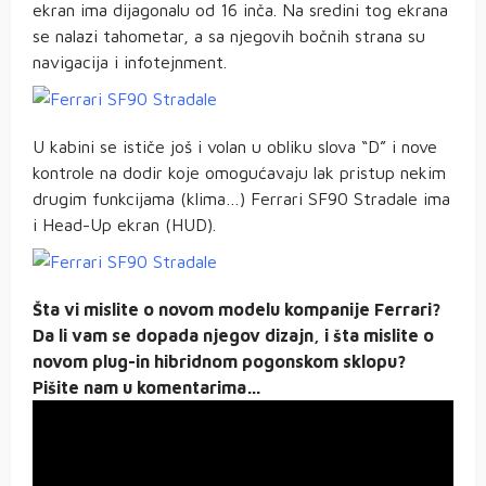
ekran ima dijagonalu od 16 inča. Na sredini tog ekrana
se nalazi tahometar, a sa njegovih bočnih strana su
navigacija i infotejnment.
U kabini se ističe još i volan u obliku slova “D” i nove
kontrole na dodir koje omogućavaju lak pristup nekim
drugim funkcijama (klima…) Ferrari SF90 Stradale ima
i Head-Up ekran (HUD).
Šta vi mislite o novom modelu kompanije Ferrari?
Da li vam se dopada njegov dizajn, i šta mislite o
novom plug-in hibridnom pogonskom sklopu?
Pišite nam u komentarima…