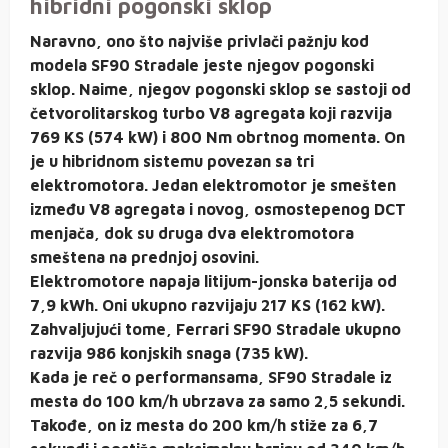
hibridni pogonski sklop
Naravno, ono što najviše privlači pažnju kod
modela SF90 Stradale jeste njegov pogonski
sklop. Naime, njegov pogonski sklop se sastoji od
četvorolitarskog turbo V8 agregata koji razvija
769 KS (574 kW) i 800 Nm obrtnog momenta. On
je u hibridnom sistemu povezan sa tri
elektromotora. Jedan elektromotor je smešten
između V8 agregata i novog, osmostepenog DCT
menjača, dok su druga dva elektromotora
smeštena na prednjoj osovini.
Elektromotore napaja litijum-jonska baterija od
7,9 kWh. Oni ukupno razvijaju 217 KS (162 kW).
Zahvaljujući tome, Ferrari SF90 Stradale ukupno
razvija 986 konjskih snaga (735 kW).
Kada je reč o performansama, SF90 Stradale iz
mesta do 100 km/h ubrzava za samo 2,5 sekundi.
Takođe, on iz mesta do 200 km/h stiže za 6,7