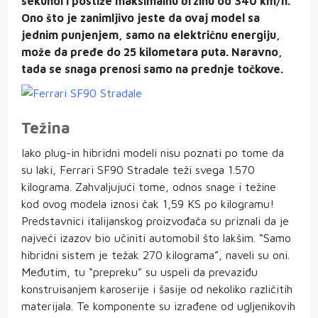
sekundi i postiže maksimalnu brzinu od 340 km/h.
Ono što je zanimljivo jeste da ovaj model sa
jednim punjenjem, samo na električnu energiju,
može da pređe do 25 kilometara puta. Naravno,
tada se snaga prenosi samo na prednje točkove.
Težina
Iako plug-in hibridni modeli nisu poznati po tome da
su laki, Ferrari SF90 Stradale teži svega 1.570
kilograma. Zahvaljujući tome, odnos snage i težine
kod ovog modela iznosi čak 1,59 KS po kilogramu!
Predstavnici italijanskog proizvođača su priznali da je
najveći izazov bio učiniti automobil što lakšim. “Samo
hibridni sistem je težak 270 kilograma”, naveli su oni.
Međutim, tu “prepreku” su uspeli da prevaziđu
konstruisanjem karoserije i šasije od nekoliko različitih
materijala. Te komponente su izrađene od ugljenikovih