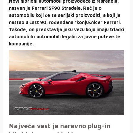
Novi hibridni automobil proizvođača iz Maranela,
nazvan je Ferrari SF90 Stradale. Reč je o
automobilu koji će se serijski proizvoditi, a koji je
nastao u čast 90. rođendana “konjušnice” Ferrari.
Takođe, on predstavlja jaku vezu koju imaju trlački
automobili i automobili legalni za javne puteve te
kompanije.
Najveća vest je naravno plug-in