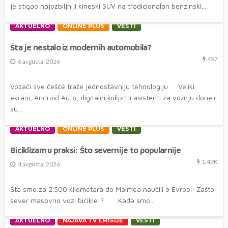
je stigao najozbiljniji kineski SUV na tradicionalan benzinski...
AKTUELNO
ONLINE PLUS
VESTI
Šta je nestalo iz modernih automobila?
457
6 avgusta, 2026
Vozači sve češće traže jednostavniju tehnologiju Veliki
ekrani, Android Auto, digitalni kokpiti i asistenti za vožnju doneli
su...
AKTUELNO
ONLINE PLUS
VESTI
Biciklizam u praksi: Što severnije to popularnije
1.49K
4 avgusta, 2026
Šta smo za 2.500 kilometara do Malmea naučili o Evropi: Zašto
sever masovno vozi bicikle!? Kada smo...
AKTUELNO
NAJAVA TV EMISIJE
VESTI