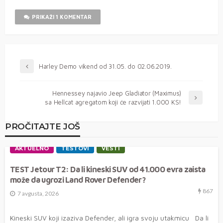
PRIKAŽI 1 KOMENTAR
Harley Demo vikend od 31.05. do 02.06.2019.
Hennessey najavio Jeep Gladiator (Maximus)
sa Hellcat agregatom koji će razvijati 1.000 KS!
PROČITAJTE JOŠ
AKTUELNO
TESTOVI
VESTI
TEST Jetour T2: Da li kineski SUV od 41.000 evra zaista
može da ugrozi Land Rover Defender?
867
7 avgusta, 2026
Kineski SUV koji izaziva Defender, ali igra svoju utakmicu Da li