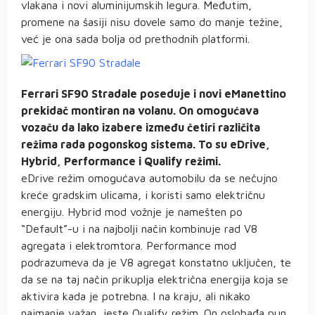
vlakana i novi aluminijumskih legura. Međutim,
promene na šasiji nisu dovele samo do manje težine,
već je ona sada bolja od prethodnih platformi.
Ferrari SF90 Stradale poseduje i novi eManettino
prekidač montiran na volanu. On omogućava
vozaču da lako izabere između četiri različita
režima rada pogonskog sistema. To su eDrive,
Hybrid, Performance i Qualify režimi.
eDrive režim omogućava automobilu da se nečujno
kreće gradskim ulicama, i koristi samo električnu
energiju. Hybrid mod vožnje je namešten po
“Default”-u i na najbolji način kombinuje rad V8
agregata i elektromtora. Performance mod
podrazumeva da je V8 agregat konstatno uključen, te
da se na taj način prikuplja električna energija koja se
aktivira kada je potrebna. I na kraju, ali nikako
najmanje važan, jeste Qualify režim. On oslobađa pun