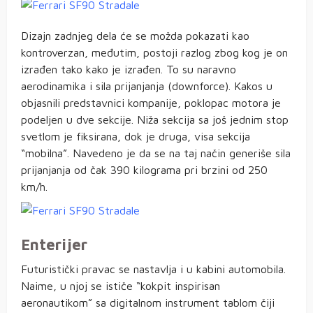
Dizajn zadnjeg dela će se možda pokazati kao
kontroverzan, međutim, postoji razlog zbog kog je on
izrađen tako kako je izrađen. To su naravno
aerodinamika i sila prijanjanja (downforce). Kakos u
objasnili predstavnici kompanije, poklopac motora je
podeljen u dve sekcije. Niža sekcija sa još jednim stop
svetlom je fiksirana, dok je druga, visa sekcija
“mobilna”. Navedeno je da se na taj način generiše sila
prijanjanja od čak 390 kilograma pri brzini od 250
km/h.
Enterijer
Futuristički pravac se nastavlja i u kabini automobila.
Naime, u njoj se ističe “kokpit inspirisan
aeronautikom” sa digitalnom instrument tablom čiji