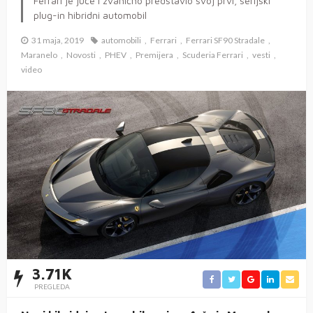
Ferrari je juče i zvanično predstavio svoj prvi, serijski
plug-in hibridni automobil
31 maja, 2019
automobili
Ferrari
Ferrari SF90 Stradale
Maranelo
Novosti
PHEV
Premijera
Scuderia Ferrari
vesti
video
3.71K
PREGLEDA