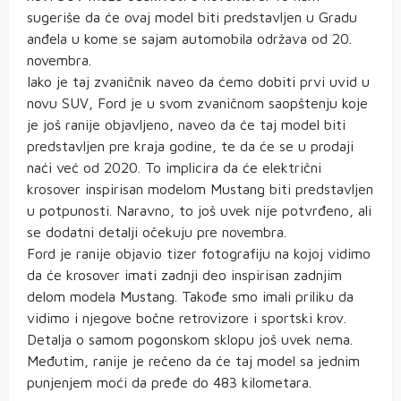
sugeriše da će ovaj model biti predstavljen u Gradu
anđela u kome se sajam automobila održava od 20.
novembra.
Iako je taj zvaničnik naveo da ćemo dobiti prvi uvid u
novu SUV, Ford je u svom zvaničnom saopštenju koje
je još ranije objavljeno, naveo da će taj model biti
predstavljen pre kraja godine, te da će se u prodaji
naći već od 2020. To implicira da će električni
krosover inspirisan modelom Mustang biti predstavljen
u potpunosti. Naravno, to još uvek nije potvrđeno, ali
se dodatni detalji očekuju pre novembra.
Ford je ranije objavio tizer fotografiju na kojoj vidimo
da će krosover imati zadnji deo inspirisan zadnjim
delom modela Mustang. Takođe smo imali priliku da
vidimo i njegove bočne retrovizore i sportski krov.
Detalja o samom pogonskom sklopu još uvek nema.
Međutim, ranije je rečeno da će taj model sa jednim
punjenjem moći da pređe do 483 kilometara.