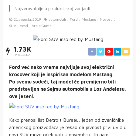
Najverovatnije u produkcijskoj varijanti
21 avgusta, 2019
automobili
Ford
Mustang
Novosti
SUV
vesti
Vrele Gume
1.73K
PREGLEDA
Ford već neko vreme najvljuje svoj električni
krosover koji je inspirisan modelom Mustang.
Po
svemu sudeći, taj model će premijerno biti
predstavljen na Sajmu automobila u Los Anđelesu,
ove jeseni.
Kako prenosi list Detroit Bureau, jedan od zvaničnika
američkog proizvođača je rekao da javnost prvi uvid u
novi SUV može očekivati u novembru. To nam