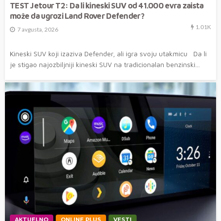
TEST Jetour T2: Da li kineski SUV od 41.000 evra zaista
može da ugrozi Land Rover Defender?
1.01K
7 avgusta, 2026
Kineski SUV koji izaziva Defender, ali igra svoju utakmicu Da li
je stigao najozbiljniji kineski SUV na tradicionalan benzinski...
AKTUELNO
ONLINE PLUS
VESTI