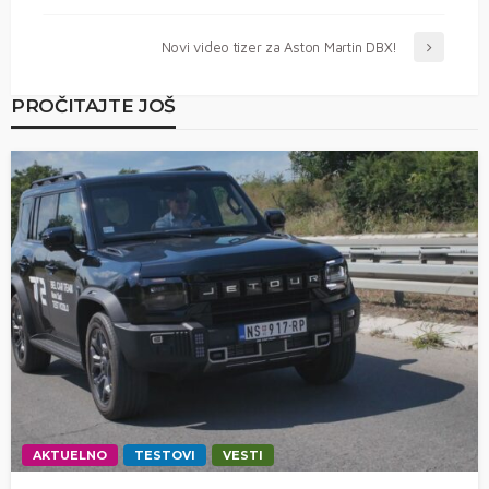
Novi video tizer za Aston Martin DBX!
PROČITAJTE JOŠ
AKTUELNO
TESTOVI
VESTI