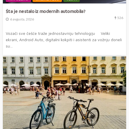
Šta je nestalo iz modernih automobila?
526
6 avgusta, 2026
Vozači sve češće traže jednostavniju tehnologiju Veliki
ekrani, Android Auto, digitalni kokpiti i asistenti za vožnju doneli
su...