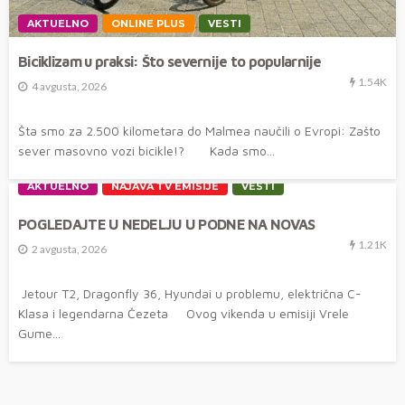
AKTUELNO
ONLINE PLUS
VESTI
Biciklizam u praksi: Što severnije to popularnije
1.54K
4 avgusta, 2026
Šta smo za 2.500 kilometara do Malmea naučili o Evropi: Zašto
sever masovno vozi bicikle!? Kada smo...
AKTUELNO
NAJAVA TV EMISIJE
VESTI
POGLEDAJTE U NEDELJU U PODNE NA NOVAS
1.21K
2 avgusta, 2026
Jetour T2, Dragonfly 36, Hyundai u problemu, električna C-
Klasa i legendarna Čezeta Ovog vikenda u emisiji Vrele
Gume...