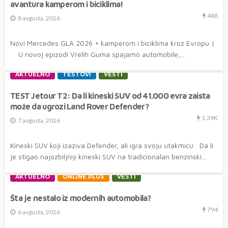
avantura kamperom i biciklima!
488
8 avgusta, 2026
Novi Mercedes GLA 2026 + kamperom i biciklima kroz Evropu |
U novoj epizodi Vrelih Guma spajamo automobile,...
AKTUELNO
TESTOVI
VESTI
TEST Jetour T2: Da li kineski SUV od 41.000 evra zaista
može da ugrozi Land Rover Defender?
1.39K
7 avgusta, 2026
Kineski SUV koji izaziva Defender, ali igra svoju utakmicu Da li
je stigao najozbiljniji kineski SUV na tradicionalan benzinski...
AKTUELNO
ONLINE PLUS
VESTI
Šta je nestalo iz modernih automobila?
794
6 avgusta, 2026