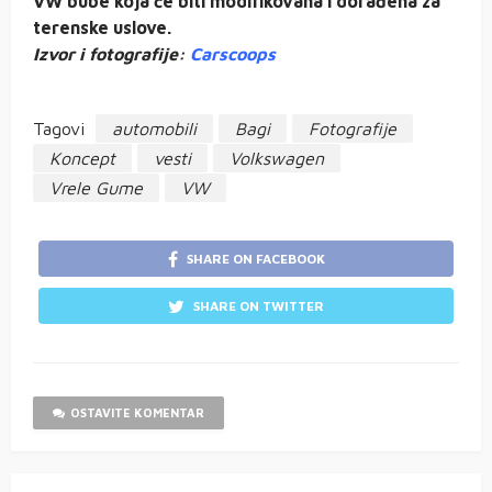
VW bube koja će biti modifikovana i dorađena za
terenske uslove.
Izvor i fotografije:
Carscoops
Tagovi
automobili
Bagi
Fotografije
Koncept
vesti
Volkswagen
Vrele Gume
VW
SHARE ON FACEBOOK
SHARE ON TWITTER
OSTAVITE KOMENTAR