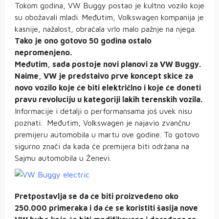
Tokom godina, VW Buggy postao je kultno vozilo koje
su obožavali mladi. Međutim, Volkswagen kompanija je
kasnije, nažalost, obraćala vrlo malo pažnje na njega.
Tako je ono gotovo 50 godina ostalo
nepromenjeno.
Međutim, sada postoje novi planovi za VW Buggy.
Naime, VW je predstaivo prve koncept skice za
novo vozilo koje će biti električlno i koje će doneti
pravu revoluciju u kategoriji lakih terenskih vozila.
Informacije i detalji o performansama još uvek nisu
poznati. Međutim, Volkswagen je najavio zvančnu
premijeru automobila u martu ove godine. To gotovo
sigurno znači da kada će premijera biti održana na
Sajmu automobila u Ženevi.
Pretpostavlja se da će biti proizvedeno oko
250.000 primeraka i da će se koristiti šasija nove