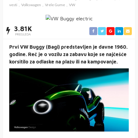
vesti
Volkswagen
Vrele Gume
VW
3.81K
PREGLEDA
Prvi VW Buggy (Bagi) predstavljen je davne 1960.
godine. Reč je o vozilu za zabavu koje se najčešće
korsitilo za odlaske na plažu ili na kampovanje.