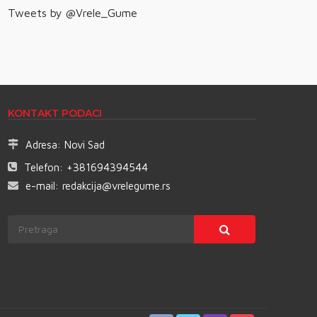
Tweets by @Vrele_Gume
KONTAKT PODACI
Adresa:
Novi Sad
Telefon:
+381694394544
e-mail:
redakcija@vrelegume.rs