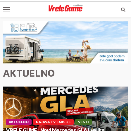
AKTUELNO
AKTUELNO
NAJAVA TV EMISIJE
VESTI
VRELE GUME: Novi Mercedes GLA i velika