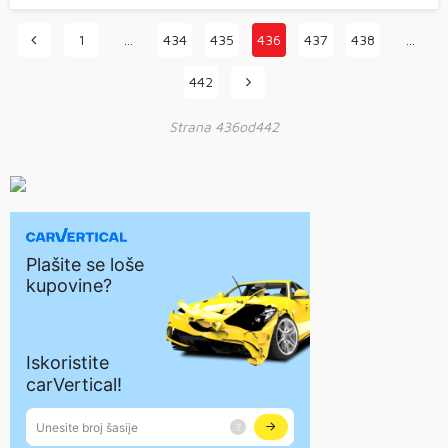
1
…
434
435
436
437
438
…
442
Strana 436od442