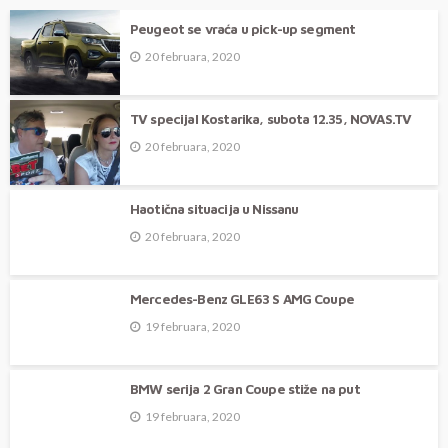
Šta je nestalo iz modernih automobila?
Peugeot se vraća u pick-up segment
20 februara, 2020
TV specijal Kostarika, subota 12.35, NOVAS.TV
20 februara, 2020
Haotična situacija u Nissanu
20 februara, 2020
Mercedes-Benz GLE63 S AMG Coupe
19 februara, 2020
BMW serija 2 Gran Coupe stiže na put
19 februara, 2020