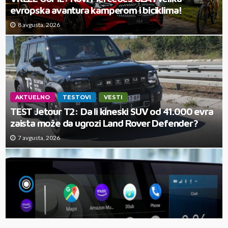
evropska avantura kamperom i biciklima!
8 avgusta, 2026
AKTUELNO
TESTOVI
VESTI
TEST Jetour T2: Da li kineski SUV od 41.000 evra
zaista može da ugrozi Land Rover Defender?
7 avgusta, 2026