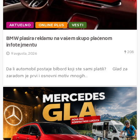
AKTUELNO
ONLINE PLUS
VESTI
BMW plasira reklamu na vašem skupo plaćenom
infotejmentu
208
9 avgusta, 2026
Da li automobil postaje bilbord koji ste sami platili? Glad za
zaradom je prvi i osnovni motiv mnogih...