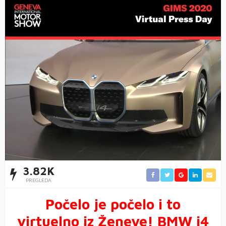
3.82K
PREGLEDA
Počelo je počelo i to
virtuelno iz Ženeve! BMW i4