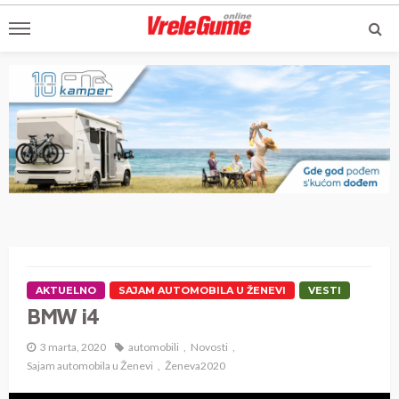
AKTUELNO
SAJAM AUTOMOBILA U ŽENEVI
VESTI
BMW i4
3 marta, 2020
automobili
Novosti
Sajam automobila u Ženevi
Ženeva2020