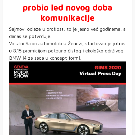
probio led novog doba
komunikacije
Sajmovi odlaze u prošlost, to je jasno već godinama, a
danas se potvrđuje.
Virtalni Salon automobila u Ženevi, startovao je jutros
u 8.15 promicijom potpuno čistog i ekološko održivog
BMW i4 za sada u koncept formi.