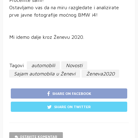
Procenite sami!
Ostavljamo vas da na miru razgledate i analizirate
prve javne fotografije moćnog BMW i4!
Mi idemo dalje kroz Ženevu 2020.
Tagovi
automobili
Novosti
Sajam automobila u Ženevi
Ženeva2020
SHARE ON FACEBOOK
SHARE ON TWITTER
OSTAVITE KOMENTAR