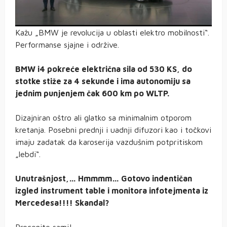
Kažu „BMW je revolucija u oblasti elektro mobilnosti“.
Performanse sjajne i održive.
BMW i4 pokreće električna sila od 530 KS, do
stotke stiže za 4 sekunde i ima autonomiju sa
jednim punjenjem čak 600 km po WLTP.
Dizajniran oštro ali glatko sa minimalnim otporom
kretanja. Posebni prednji i uadnji difuzori kao i točkovi
imaju zadatak da karoserija vazdušnim potpritiskom
„lebdi“.
Unutrašnjost,… Hmmmm… Gotovo indentičan
izgled instrument table i monitora infotejmenta iz
Mercedesa!!!! Skandal?