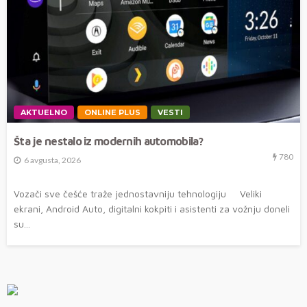
AKTUELNO
ONLINE PLUS
VESTI
Šta je nestalo iz modernih automobila?
780
6 avgusta, 2026
Vozači sve češće traže jednostavniju tehnologiju Veliki
ekrani, Android Auto, digitalni kokpiti i asistenti za vožnju doneli
su...