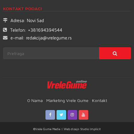
KONTAKT PODACI
Adresa:
Novi Sad
Telefon:
+381694394544
e-mail:
redakcija@vrelegume.rs
O Nama
Marketing Vrele Gume
Kontakt
©Vrele Gume Media | Web dizajn
Studio Implicit