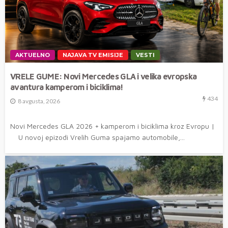
AKTUELNO
NAJAVA TV EMISIJE
VESTI
VRELE GUME: Novi Mercedes GLA i velika evropska
avantura kamperom i biciklima!
434
8 avgusta, 2026
Novi Mercedes GLA 2026 + kamperom i biciklima kroz Evropu |
U novoj epizodi Vrelih Guma spajamo automobile,...