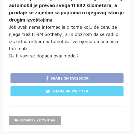
automobil je prešao svega 11.632 kilometara, a
prodaje se zajedno sa papirima o njegovoj istoriji i
drugim izveštajima
.
Još uvek nema informacija o tome koju će cenu za
njega tražiti RM Sotheby, ali s obzirom da se radi o
izuzetno retkom automobilu, verujemo da ona neće
biti mala.
Da li vam se dopada ovaj model?
SHARE ON FACEBOOK
SHARE ON TWITTER
OSTAVITE KOMENTAR