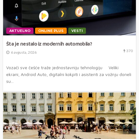
AKTUELNO
ONLINE PLUS
VESTI
Šta je nestalo iz modernih automobila?
370
6 avgusta, 2026
Vozači sve češće traže jednostavniju tehnologiju Veliki
ekrani, Android Auto, digitalni kokpiti i asistenti za vožnju doneli
su...