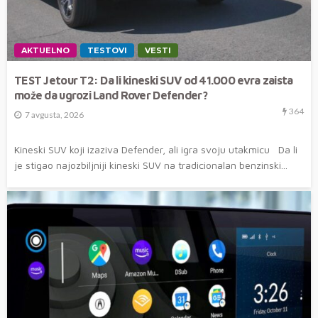
AKTUELNO
TESTOVI
VESTI
TEST Jetour T2: Da li kineski SUV od 41.000 evra zaista
može da ugrozi Land Rover Defender?
364
7 avgusta, 2026
Kineski SUV koji izaziva Defender, ali igra svoju utakmicu Da li
je stigao najozbiljniji kineski SUV na tradicionalan benzinski...