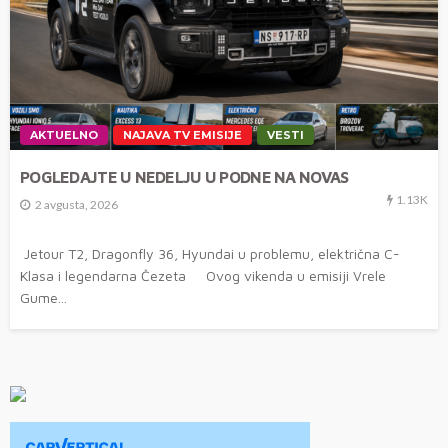
AKTUELNO
NAJAVA TV EMISIJE
VESTI
POGLEDAJTE U NEDELJU U PODNE NA NOVAS
1.13K
2 avgusta, 2026
Jetour T2, Dragonfly 36, Hyundai u problemu, električna C-
Klasa i legendarna Čezeta Ovog vikenda u emisiji Vrele
Gume...