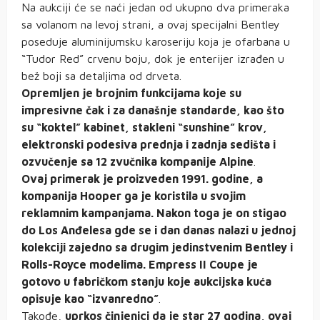
Na aukciji će se naći jedan od ukupno dva primeraka
sa volanom na levoj strani, a ovaj specijalni Bentley
poseduje aluminijumsku karoseriju koja je ofarbana u
“Tudor Red” crvenu boju, dok je enterijer izrađen u
bež boji sa detaljima od drveta.
Opremljen je brojnim funkcijama koje su
impresivne čak i za današnje standarde, kao što
su “koktel” kabinet, stakleni “sunshine” krov,
elektronski podesiva prednja i zadnja sedišta i
ozvučenje sa 12 zvučnika kompanije Alpine
.
Ovaj primerak je proizveden 1991. godine, a
kompanija Hooper ga je koristila u svojim
reklamnim kampanjama. Nakon toga je on stigao
do Los Anđelesa gde se i dan danas nalazi u jednoj
kolekciji zajedno sa drugim jedinstvenim Bentley i
Rolls-Royce modelima. Empress II Coupe je
gotovo u fabričkom stanju koje aukcijska kuća
opisuje kao “izvanredno”
.
Takođe,
uprkos činjenici da je star 27 godina, ovaj