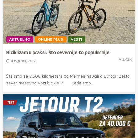
AKTUELNO
ONLINE PLUS
VESTI
Biciklizam u praksi: Što severnije to popularnije
1.42K
4 avgusta, 2026
Šta smo za 2.500 kilometara do Malmea naučili o Evropi: Zašto
sever masovno vozi bicikle!? Kada smo...