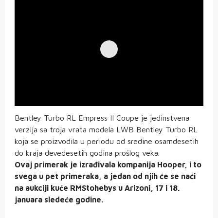
Bentley Turbo RL Empress II Coupe je jedinstvena
verzija sa troja vrata modela LWB Bentley Turbo RL
koja se proizvodila u periodu od sredine osamdesetih
do kraja devedesetih godina prošlog veka.
Ovaj primerak je izrađivala kompanija Hooper, i to
svega u pet primeraka, a jedan od njih će se naći
na aukciji kuće RMStohebys u Arizoni, 17 i 18.
januara sledeće godine.