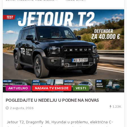
AKTUELNO
NAJAVA TV EMISIJE
VESTI
POGLEDAJTE U NEDELJU U PODNE NA NOVAS
1.23K
2 avgusta, 2026
Jetour T2, Dragonfly 36, Hyundai u problemu, električna C-