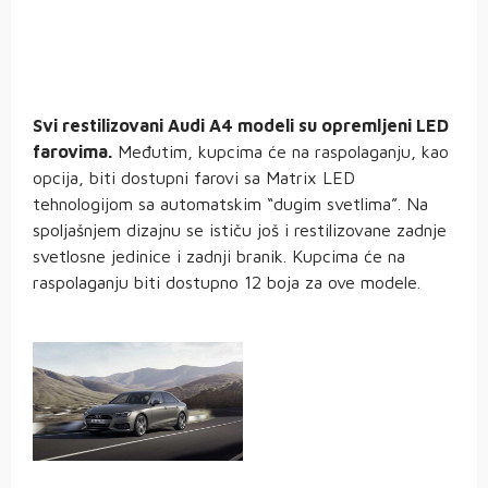
Svi restilizovani Audi A4 modeli su opremljeni LED
farovima.
Međutim, kupcima će na raspolaganju, kao
opcija, biti dostupni farovi sa Matrix LED
tehnologijom sa automatskim “dugim svetlima”. Na
spoljašnjem dizajnu se ističu još i restilizovane zadnje
svetlosne jedinice i zadnji branik. Kupcima će na
raspolaganju biti dostupno 12 boja za ove modele.