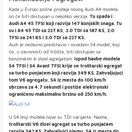
Kada u Evropi počne prodaja novog Audi A4 modela,
on će biti dostupan u nekoliko verzija.
Tu spada i
Audi A4 45 TFSI koji razvija 147 konjskih snaga. Tu
su i A4 45 TDI sa 227 KS, 2.0 TDI sa 187 KS, 2.0
TFSI sa 241 KS i 3.0 TDI sa 227 KS.
Audi je nedavno predstavio i osveženi S4 model, koji
će, u zavisnosti od tržišta, biti dostupan sa
benzinskim ili dizel agregatom.
Ispod haube modela
S4 TFSI i S4 Avant TFSI krije se trolitarski agregat
sa turbo punjačem koji razvija 349 KS. Zahvaljujući
tom V6 agregatu, S4 iz mesta do 100 km/h
ubrzava za 4,7 sekundi i postiže elektronski
ograničenu maksimalnu brzinu od 250 km/h.
U S4 liniji modela nove su TDI varijante. Naime,
trolitarski V6 dizel agregat sa turbo punjačem
razvija 342 KS. Zahvaljujći njemu, S4 iz mesta do