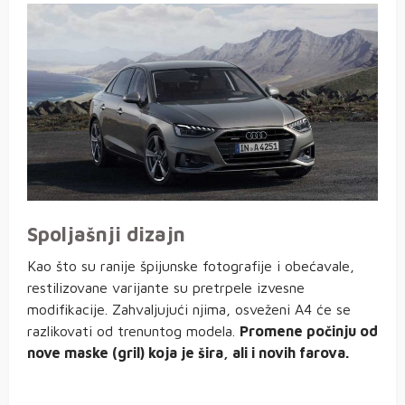
Spoljašnji dizajn
Kao što su ranije špijunske fotografije i obećavale,
restilizovane varijante su pretrpele izvesne
modifikacije. Zahvaljujući njima, osveženi A4 će se
razlikovati od trenuntog modela.
Promene počinju od
nove maske (gril) koja je šira, ali i novih farova.