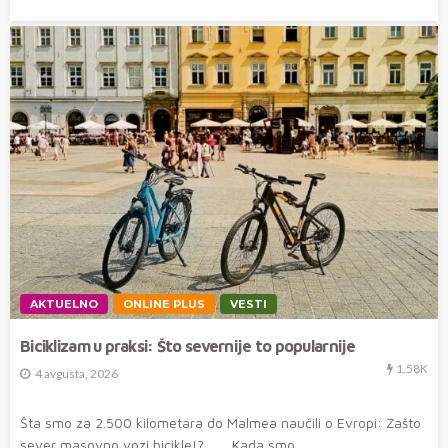
AKTUELNO
ONLINE PLUS
VESTI
Biciklizam u praksi: Što severnije to popularnije
1.58K
4 avgusta, 2026
Šta smo za 2.500 kilometara do Malmea naučili o Evropi: Zašto
sever masovno vozi bicikle!? Kada smo...