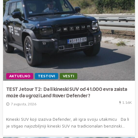
AKTUELNO
TESTOVI
VESTI
TEST Jetour T2: Da li kineski SUV od 41.000 evra zaista
može da ugrozi Land Rover Defender?
1.16K
7 avgusta, 2026
Kineski SUV koji izaziva Defender, ali igra svoju utakmicu Da li
je stigao najozbiljniji kineski SUV na tradicionalan benzinski...