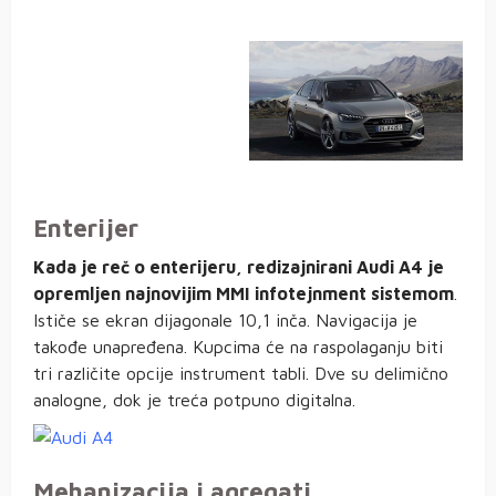
Enterijer
Kada je reč o enterijeru, redizajnirani Audi A4 je
opremljen najnovijim MMI infotejnment sistemom
.
Ističe se ekran dijagonale 10,1 inča. Navigacija je
takođe unapređena. Kupcima će na raspolaganju biti
tri različite opcije instrument tabli. Dve su delimično
analogne, dok je treća potpuno digitalna.
Mehanizacija i agregati