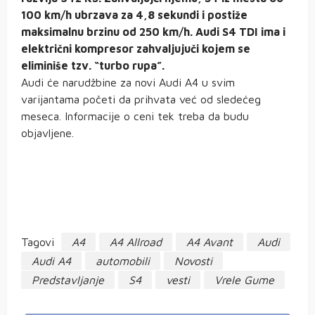
100 km/h ubrzava za 4,8 sekundi i postiže
maksimalnu brzinu od 250 km/h. Audi S4 TDI ima i
električni kompresor zahvaljujuči kojem se
eliminiše tzv. “turbo rupa”.
Audi će narudžbine za novi Audi A4 u svim
varijantama početi da prihvata već od sledećeg
meseca. Informacije o ceni tek treba da budu
objavljene.
Tagovi
A4
A4 Allroad
A4 Avant
Audi
Audi A4
automobili
Novosti
Predstavljanje
S4
vesti
Vrele Gume