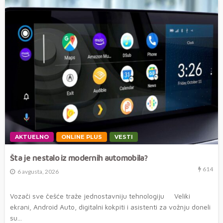
AKTUELNO
ONLINE PLUS
VESTI
Šta je nestalo iz modernih automobila?
614
6 avgusta, 2026
Vozači sve češće traže jednostavniju tehnologiju Veliki
ekrani, Android Auto, digitalni kokpiti i asistenti za vožnju doneli
su...