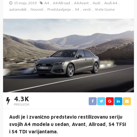
15 maja, 2019
A4
A4 Allroad
A4 Avant
Audi
Audi A4
automobili
Novosti
Predstavljanje
S4
vesti
Vrele Gume
4.3K
PREGLEDA
Audi je i zvanično predstavio restilizovanu seriju
svojih A4 modela u sedan, Avant, Allroad, S4 TFSI
i S4 TDI varijantama.