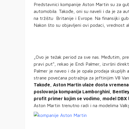
Predstavnici kompanije Aston Martin su za gubit
automobila. Takođe, oni su naveli i da je za a
na tržištu Britanije i Evrope. Na finansijki gubi
Nakon što su objavljeni ovi podaci, vrednost a
„Ovo je težak period za sve nas. Međutim, pr
pravi put“, rekao je Endi Palmer, izvršni direk
Palmer je naveo i da je opala prodaja skupljih
strane povećana potražnja za jeftinijim V8 V
Takođe, Aston Martin ulaže dosta vremena i
poslovanja kompanija Lamborghini, Bentley i
profit primer kojim se vodimo, model DBX b
Aston Martin trenutno radi i na modelima Valkyr