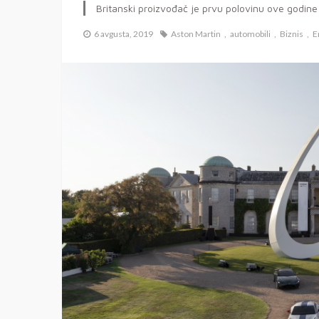
Britanski proizvođač je prvu polovinu ove godine
6 avgusta, 2019
Aston Martin
automobili
Biznis
E