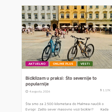
AKTUELNO
ONLINE PLUS
VESTI
Biciklizam u praksi: Što severnije to
popularnije
1.17K
4 avgusta, 2026
Šta smo za 2.500 kilometara do Malmea naučili o
Evropi: Zašto sever masovno vozi bicikle!? Kada