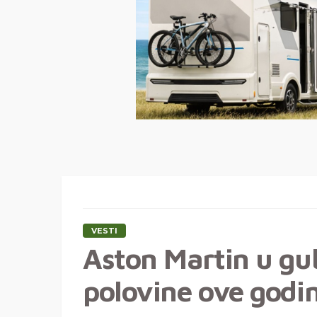
VESTI
Aston Martin u gu
polovine ove godi