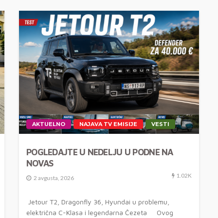
AKTUELNO
NAJAVA TV EMISIJE
VESTI
POGLEDAJTE U NEDELJU U PODNE NA
NOVAS
1.02K
2 avgusta, 2026
Jetour T2, Dragonfly 36, Hyundai u problemu,
električna C-Klasa i legendarna Čezeta Ovog