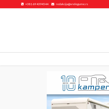
+381 69 4394544
redakcija@vrelegume.rs