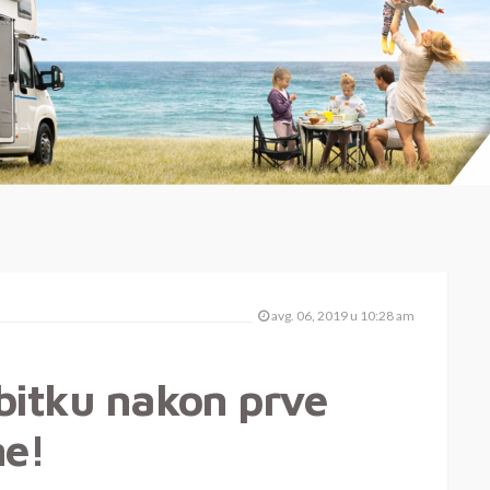
avg. 06, 2019 u 10:28 am
bitku nakon prve
ne!