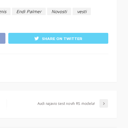
znis
Endi Palmer
Novosti
vesti
SHARE ON TWITTER
Audi najavio šest novih RS modela!