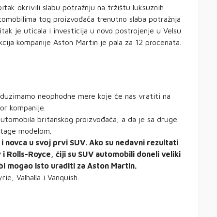
ak okrivili slabu potražnju na tržištu luksuznih
utomobilima tog proizvođača trenutno slaba potražnja
tak je uticala i investicija u novo postrojenje u Velsu.
kcija kompanije Aston Martin je pala za 12 procenata.
eduzimamo neophodne mere koje će nas vratiti na
tor kompanije.
 automobila britanskog proizvođača, a da je sa druge
antage modelom.
 novca u svoj prvi SUV. Ako su nedavni rezultati
 Rolls-Royce, čiji su SUV automobili doneli veliki
i mogao isto uraditi za Aston Martin.
ie, Valhalla i Vanquish.