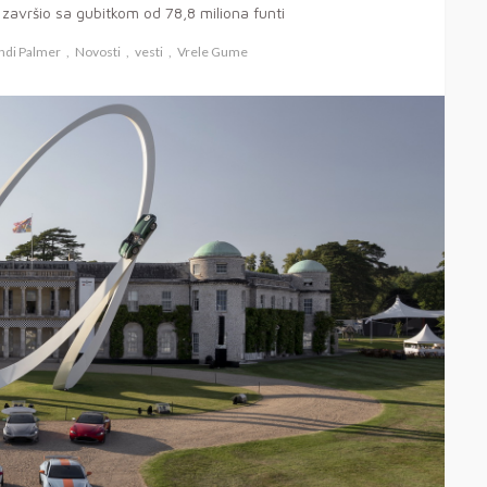
 završio sa gubitkom od 78,8 miliona funti
ndi Palmer
Novosti
vesti
Vrele Gume