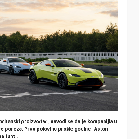
 britanski proizvođač, navodi se da je kompanijia u
 pre poreza. Prvu polovinu prošle godine, Aston
a funti.