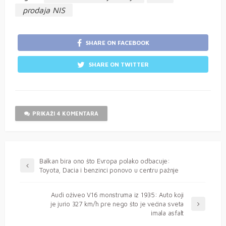
prodaja NIS
SHARE ON FACEBOOK
SHARE ON TWITTER
PRIKAŽI 4 KOMENTARA
Balkan bira ono što Evropa polako odbacuje:
Toyota, Dacia i benzinci ponovo u centru pažnje
Audi oživeo V16 monstruma iz 1935: Auto koji
je jurio 327 km/h pre nego što je većina sveta
imala asfalt