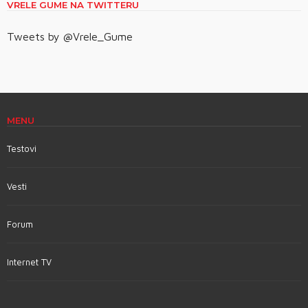
VRELE GUME NA TWITTERU
Tweets by @Vrele_Gume
MENU
Testovi
Vesti
Forum
Internet TV