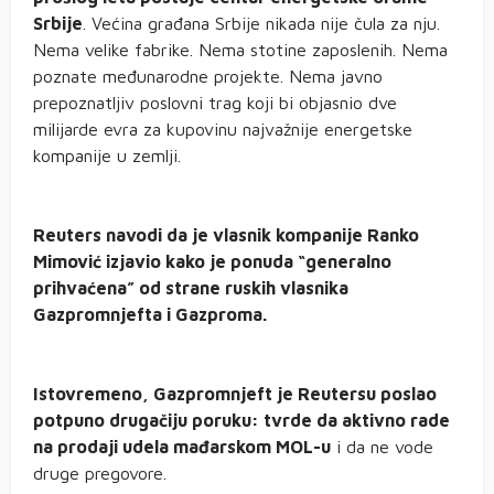
Srbije
. Većina građana Srbije nikada nije čula za nju.
Nema velike fabrike. Nema stotine zaposlenih. Nema
poznate međunarodne projekte. Nema javno
prepoznatljiv poslovni trag koji bi objasnio dve
milijarde evra za kupovinu najvažnije energetske
kompanije u zemlji.
Reuters navodi da je vlasnik kompanije Ranko
Mimović izjavio kako je ponuda “generalno
prihvaćena” od strane ruskih vlasnika
Gazpromnjefta i Gazproma.
Istovremeno, Gazpromnjeft je Reutersu poslao
potpuno drugačiju poruku: tvrde da aktivno rade
na prodaji udela mađarskom MOL-u
i da ne vode
druge pregovore.