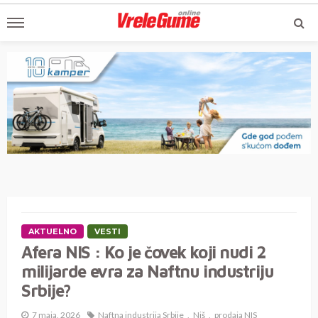
AKTUELNO
VESTI
Afera NIS : Ko je čovek koji nudi 2
milijarde evra za Naftnu industriju
Srbije?
7 maja, 2026
Naftna industrija Srbije
Niš
prodaja NIS