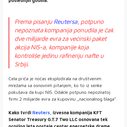
poslednjih godina.
Prema pisanju
Reutersa
, potpuno
nepoznata kompanija ponudila je čak
dve milijarde evra za većinski paket
akcija NIS-a, kompanije koja
kontroliše jedinu rafineriju nafte u
Srbiji.
Cela priča je noćas eksplodirala na društvenim
mrežama sa osnovnim pitanjem, ko to iz senke
pokušava da kupi NIS. Odakle potpuno nepoznatoj
firmi 2 milijarde evra za kupovinu „nacionalnog blaga“.
Kako tvrdi
Reuters
, izvesna kompanija KFT
Senator Treasury G.T.7 Two LLC osnovana tek
prošlog leta postaje centar energetske drame