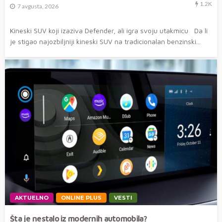
1.2K
7 avgusta, 2026
Kineski SUV koji izaziva Defender, ali igra svoju utakmicu Da li
je stigao najozbiljniji kineski SUV na tradicionalan benzinski...
AKTUELNO
ONLINE PLUS
VESTI
Šta je nestalo iz modernih automobila?