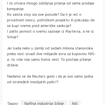
I to otvara mnogo ozbiljnija pitanja od same prodaje
kompanije.
Ko zaista stoji iza ove ponude? Da li je reč o
privatnom novcu, političkom projektu ili pokušaju da
se kupi vreme pred američke sankcije?
I zašto javnost o svemu saznaje iz Roytersa, a ne iz
Srbije?
Jer kada neko u zemlji od sedam miliona stanovnika
preko noći izvadi dve milijarde evra za kupovinu NIS-
a, to više nije samo biznis vest. To postaje pitanje
države.
Nadamo se da Reuters greši i da je ovo samo jedna
od strateških medijskih patki!?
Tagovi
Naftna industrija Srbije
Niš