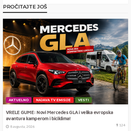
PROČITAJTE JOŠ
AKTUELNO
NAJAVA TV EMISIJE
VESTI
VRELE GUME: Novi Mercedes GLA i velika evropska
avantura kamperom i biciklima!
124
8 avgusta, 2026