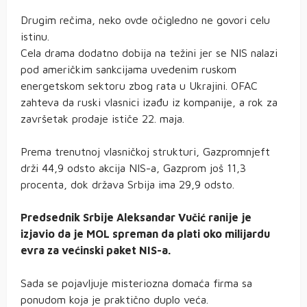
Drugim rečima, neko ovde očigledno ne govori celu
istinu.
Cela drama dodatno dobija na težini jer se NIS nalazi
pod američkim sankcijama uvedenim ruskom
energetskom sektoru zbog rata u Ukrajini. OFAC
zahteva da ruski vlasnici izađu iz kompanije, a rok za
završetak prodaje ističe 22. maja.
Prema trenutnoj vlasničkoj strukturi, Gazpromnjeft
drži 44,9 odsto akcija NIS-a, Gazprom još 11,3
procenta, dok država Srbija ima 29,9 odsto.
Predsednik Srbije Aleksandar Vučić ranije je
izjavio da je MOL spreman da plati oko milijardu
evra za većinski paket NIS-a.
Sada se pojavljuje misteriozna domaća firma sa
ponudom koja je praktično duplo veća.