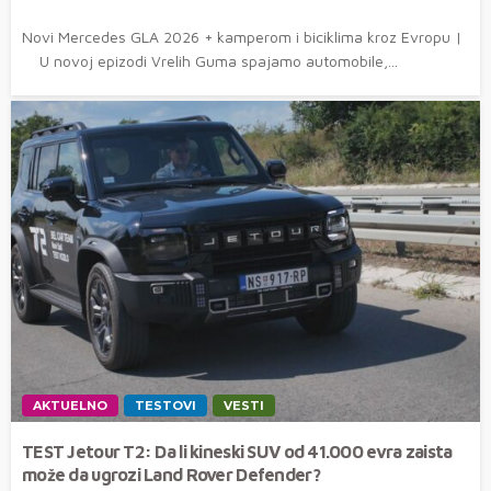
Novi Mercedes GLA 2026 + kamperom i biciklima kroz Evropu |
U novoj epizodi Vrelih Guma spajamo automobile,...
AKTUELNO
TESTOVI
VESTI
TEST Jetour T2: Da li kineski SUV od 41.000 evra zaista
može da ugrozi Land Rover Defender?