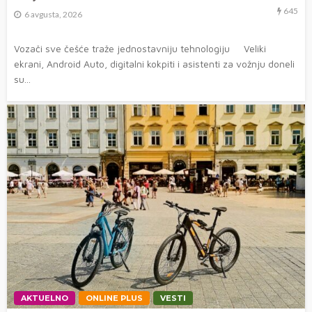
645
6 avgusta, 2026
Vozači sve češće traže jednostavniju tehnologiju Veliki
ekrani, Android Auto, digitalni kokpiti i asistenti za vožnju doneli
su...
AKTUELNO
ONLINE PLUS
VESTI