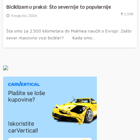
Biciklizam u praksi: Što severnije to popularnije
1.59K
4 avgusta, 2026
Šta smo za 2.500 kilometara do Malmea naučili o Evropi: Zašto
sever masovno vozi bicikle!? Kada smo...