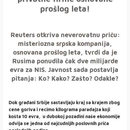
prošlog leta!
Reuters otkriva neverovatnu priču:
misteriozna srpska kompanija,
osnovana prošlog leta, tvrdi da je
Rusima ponudila čak dve milijarde
evra za NIS. Javnost sada postavlja
pitanja: Ko? Kako? Zašto? Odakle?
Dok građani Srbije sastavljaju kraj sa krajem zbog
cene goriva i recimo kilograma paradajza koji
košta 10 evra, u dubokoj pozadini naše ekonomije
odvija se jedna od najčudnijih poslovnih priča