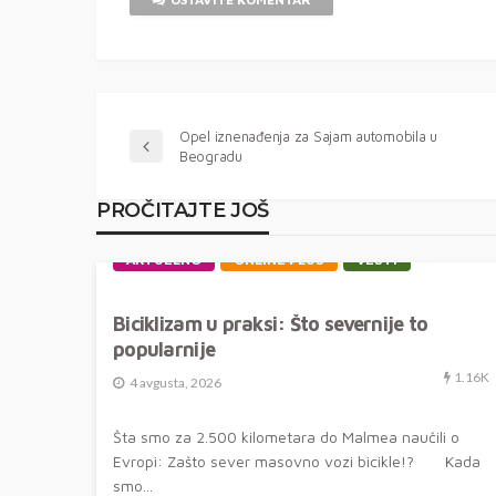
Opel iznenađenja za Sajam automobila u
Beogradu
PROČITAJTE JOŠ
AKTUELNO
ONLINE PLUS
VESTI
Biciklizam u praksi: Što severnije to
popularnije
1.16K
4 avgusta, 2026
Šta smo za 2.500 kilometara do Malmea naučili o
Evropi: Zašto sever masovno vozi bicikle!? Kada
smo...