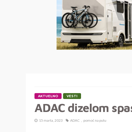
AKTUELNO
VESTI
ADAC dizelom spas
15 marta, 2023
ADAC
pomoć na putu