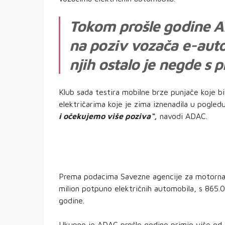
Tokom prošle godine A
na poziv vozača e-auto
njih ostalo je negde s
Klub sada testira mobilne brze punjače koje b
električarima koje je zima iznenadila u pogled
i očekujemo više poziva“,
navodi ADAC.
Prema podacima Savezne agencije za motorna 
milion potpuno električnih automobila, s 865.00
godine.
Ukupno je ADAC prošle godine primio više od