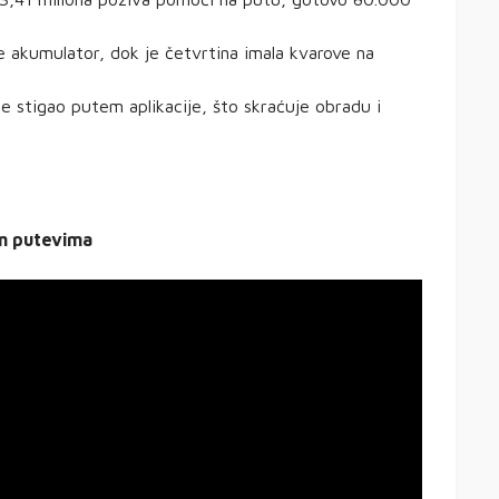
e akumulator, dok je četvrtina imala kvarove na
e stigao putem aplikacije, što skraćuje obradu i
im putevima