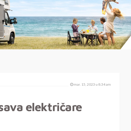
mar. 15, 2023 u 8:34 am
ava električare