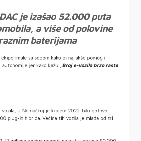
DAC je izašao 52.000 puta
mobila, a više od polovine
 praznim baterijama
i ekipe imale sa sobom kako bi najlakše pomogli
u autonomije jer kako kažu „
Broj e-vozila brzo raste
vozila, u Nemačkoj je krajem 2022. bilo gotovo
0 plug-in hibrida. Većina tih vozila je mlađa od tri
 3,41 miliona poziva pomoći na putu, gotovo 80.000