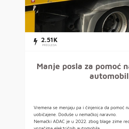
2.51K
PREGLEDA
Manje posla za pomoć na
automobi
Vremena se menjaju pa i činjenica da pomoć na
uobičajene. Doduše u nemačkoj naravno.
Nemački ADAC je u 2022. zbog blage zime ređe 
vozačima električnih automobila.