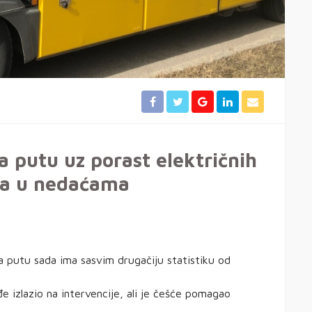
 putu uz porast električnih
la u nedaćama
 putu sada ima sasvim drugačiju statistiku od
izlazio na intervencije, ali je češće pomagao