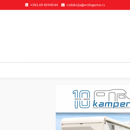
+381 69 4394544
redakcija@vrelegume.rs