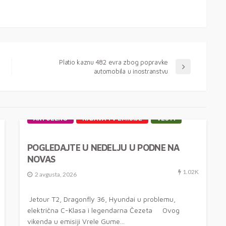
Platio kaznu 482 evra zbog popravke
automobila u inostranstvu
AKTUELNO
NAJAVA TV EMISIJE
VESTI
POGLEDAJTE U NEDELJU U PODNE NA
NOVAS
1.02K
2 avgusta, 2026
Jetour T2, Dragonfly 36, Hyundai u problemu,
električna C-Klasa i legendarna Čezeta Ovog
vikenda u emisiji Vrele Gume...