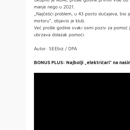
manje nego u 2021.
„Najčešći problem, u 43 posto slučajeva, bio j
motoru“, objavio je klub.
Već prošle godine svaki osmi poziv za pomoć j
ubrzava dolazak pomoći.
Autor: SEEbiz / DPA
BONUS PLUS: Najbolji „električari“ na naš