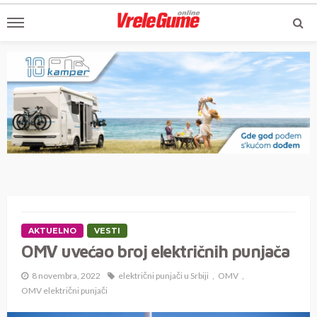
AKTUELNO
VESTI
OMV uvećao broj električnih punjača
8 novembra, 2022
električni punjači u Srbiji
OMV
OMV električni punjači