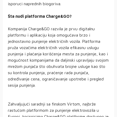
isporuci naprednih biogoriva.
Šta nudi platforma Charge&GO?
Kompanija Charge&GO razvila je prvu digitalnu
platformu i aplikaciju koja omogućava brzo i
jednostavno punjenje električnih vozila. Platforma
pruža vozačima električnih vozila efikasnu uslugu
punjenja i plaćanja korišćenja mesta za punjenje, kao i
mogućnost kompanijama da daljinski upravljaju svojom
mrežom punjača što obuhvata brojne usluge kao što
su kontrola punjenja, praćenje rada punjača,
određivanje cena, ograničavanje upotrebe i pregled
sesija punjenja.
Zahvaljujući saradnji sa finskom Virtom, najbrže
rastućom platformom za punjenje elektrovozila u
Evropi, korisnicima Charge&GO platforme dostupno je