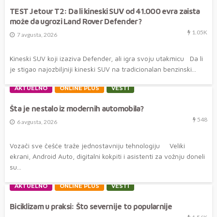
TEST Jetour T2: Da li kineski SUV od 41.000 evra zaista
može da ugrozi Land Rover Defender?
1.05K
7 avgusta, 2026
Kineski SUV koji izaziva Defender, ali igra svoju utakmicu Da li
je stigao najozbiljniji kineski SUV na tradicionalan benzinski...
AKTUELNO
ONLINE PLUS
VESTI
Šta je nestalo iz modernih automobila?
548
6 avgusta, 2026
Vozači sve češće traže jednostavniju tehnologiju Veliki
ekrani, Android Auto, digitalni kokpiti i asistenti za vožnju doneli
su...
AKTUELNO
ONLINE PLUS
VESTI
Biciklizam u praksi: Što severnije to popularnije