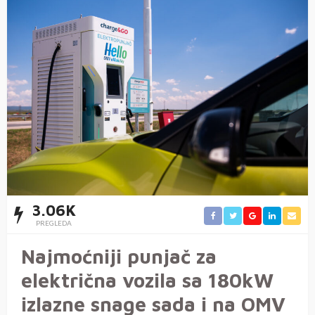
3.06K
PREGLEDA
Najmoćniji punjač za
električna vozila sa 180kW
izlazne snage sada i na OMV