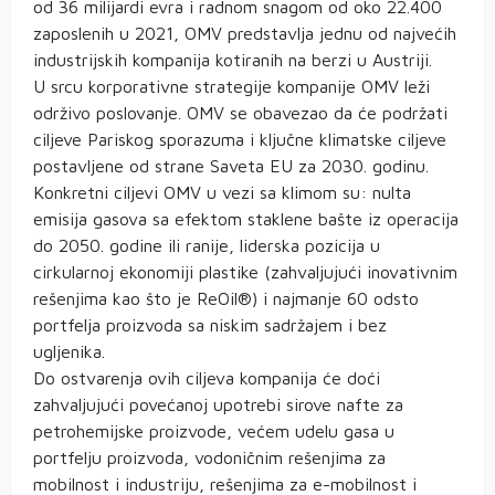
od 36 milijardi evra i radnom snagom od oko 22.400
zaposlenih u 2021, OMV predstavlja jednu od najvećih
industrijskih kompanija kotiranih na berzi u Austriji.
U srcu korporativne strategije kompanije OMV leži
održivo poslovanje. OMV se obavezao da će podržati
ciljeve Pariskog sporazuma i ključne klimatske ciljeve
postavljene od strane Saveta EU za 2030. godinu.
Konkretni ciljevi OMV u vezi sa klimom su: nulta
emisija gasova sa efektom staklene bašte iz operacija
do 2050. godine ili ranije, liderska pozicija u
cirkularnoj ekonomiji plastike (zahvaljujući inovativnim
rešenjima kao što je ReOil®) i najmanje 60 odsto
portfelja proizvoda sa niskim sadržajem i bez
ugljenika.
Do ostvarenja ovih ciljeva kompanija će doći
zahvaljujući povećanoj upotrebi sirove nafte za
petrohemijske proizvode, većem udelu gasa u
portfelju proizvoda, vodoničnim rešenjima za
mobilnost i industriju, rešenjima za e-mobilnost i