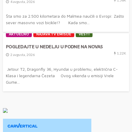
1.56K
4 avgusta, 2026
Šta smo za 2.500 kilometara do Malmea naučili o Evropi: Zašto
sever masovno vozi bicikle!? Kada smo...
AKTUELNO
NAJAVA TV EMISIJE
VESTI
POGLEDAJTE U NEDELJU U PODNE NA NOVAS
1.22K
2 avgusta, 2026
Jetour T2, Dragonfly 36, Hyundai u problemu, električna C-
Klasa i legendarna Čezeta Ovog vikenda u emisiji Vrele
Gume...