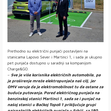
Prethodno su električni punjači postavljeni na
stanicama Lapovo Sever i Martinci 1, i sada je ukupno
pet punjača dostupno u saradnji sa kompanijom
Charge&GO.
–
Sve je više korisnika električnih automobila, pa
je proširenje mreže elektropunjača naš cilj, jer
OMV veruje da je elektromobilnost tu da ostane za
buduća putovanja. Pored električnog punjača na
benzinskoj stanici Martinci 1, sada se i punjač na
našoj stanici u Bačkoj Topoli 1 priključuje grupi
najsnažnijih električnih punjača u Srbiji, sa 180