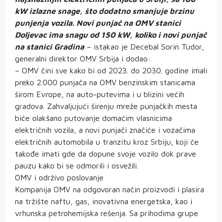
kW izlazne snage, što dodatno smanjuje brzinu
punjenja vozila. Novi punjač na OMV stanici
Doljevac ima snagu od 150 kW, koliko i novi punjač
na stanici Gradina
– istakao je Decebal Sorin Tudor,
generalni direktor OMV Srbija i dodao:
– OMV čini sve kako bi od 2023. do 2030. godine imali
preko 2.000 punjača na OMV benzinskim stanicama
širom Evrope, na auto-putevima i u blizini većih
gradova. Zahvaljujući širenju mreže punjačkih mesta
biće olakšano putovanje domaćim vlasnicima
električnih vozila, a novi punjači značiće i vozačima
električnih automobila u tranzitu kroz Srbiju, koji će
takođe imati gde da dopune svoje vozilo dok prave
pauzu kako bi se odmorili i osvežili.
OMV i održivo poslovanje
Kompanija OMV na odgovoran način proizvodi i plasira
na tržište naftu, gas, inovativna energetska, kao i
vrhunska petrohemijska rešenja. Sa prihodima grupe