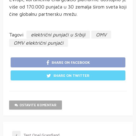
više od 170.000 punjača u 30 zemalja širom sveta koji
čine globalnu partnersku mrežu.
Tagovi
električni punjači u Srbiji
OMV
OMV električni punjači
SHARE ON FACEBOOK
SHARE ON TWITTER
OSTAVITE KOMENTAR
Test Opel Grandland