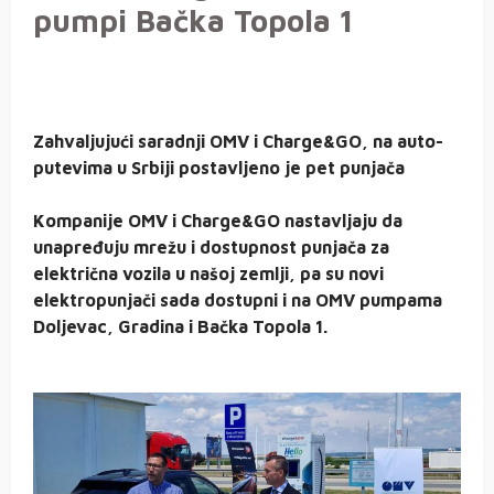
pumpi Bačka Topola 1
Zahvaljujući saradnji OMV i Charge&GO, na auto-
putevima u Srbiji postavljeno je pet punjača
Kompanije OMV i Charge&GO nastavljaju da
unapređuju mrežu i dostupnost punjača za
električna vozila u našoj zemlji, pa su novi
elektropunjači sada dostupni i na OMV pumpama
Doljevac, Gradina i Bačka Topola 1.