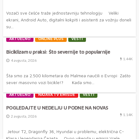
Vozači sve češće traže jednostavniju tehnologiju Veliki
ekrani, Android Auto, digitalni kokpiti i asistenti za vožnju doneli
su...
AKTUELNO
ONLINE PLUS
VESTI
Biciklizam u praksi: Što severnije to popularnije
1.44K
4 avgusta, 2026
Šta smo za 2.500 kilometara do Malmea naučili o Evropi: Zašto
sever masovno vozi bicikle!? Kada smo...
AKTUELNO
NAJAVA TV EMISIJE
VESTI
POGLEDAJTE U NEDELJU U PODNE NA NOVAS
1.14K
2 avgusta, 2026
Jetour T2, Dragonfly 36, Hyundai u problemu, električna C-
Klasa i legendarna Čezeta Ovog vikenda u emisiji Vrele