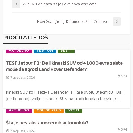
Audi Q8 od sada sa još dva nova agregata!
Novi SsangYong Korando stiže u Ženevu!
PROČITAJTE JOŠ
AKTUELNO
TESTOVI
VESTI
TEST Jetour T2: Da li kineski SUV od 41.000 evra zaista
može da ugrozi Land Rover Defender?
673
7 avgusta, 2026
Kineski SUV koji izaziva Defender, ali igra svoju utakmicu Da li
je stigao najozbiljniji kineski SUV na tradicionalan benzinski...
AKTUELNO
ONLINE PLUS
VESTI
Šta je nestalo iz modernih automobila?
394
6 avgusta, 2026