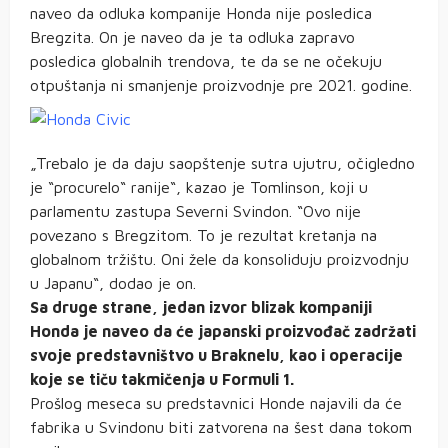
naveo da odluka kompanije Honda nije posledica
Bregzita. On je naveo da je ta odluka zapravo
posledica globalnih trendova, te da se ne očekuju
otpuštanja ni smanjenje proizvodnje pre 2021. godine.
„Trebalo je da daju saopštenje sutra ujutru, očigledno
je “procurelo“ ranije“, kazao je Tomlinson, koji u
parlamentu zastupa Severni Svindon. “Ovo nije
povezano s Bregzitom. To je rezultat kretanja na
globalnom tržištu. Oni žele da konsoliduju proizvodnju
u Japanu“, dodao je on.
Sa druge strane, jedan izvor blizak kompaniji
Honda je naveo da će japanski proizvođač zadržati
svoje predstavništvo u Braknelu, kao i operacije
koje se tiču takmičenja u Formuli 1.
Prošlog meseca su predstavnici Honde najavili da će
fabrika u Svindonu biti zatvorena na šest dana tokom