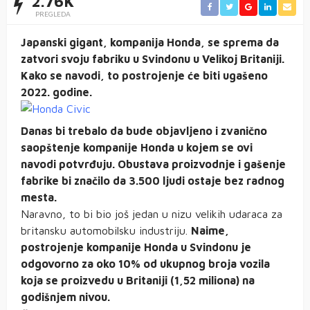
2.76K
PREGLEDA
Japanski gigant, kompanija Honda, se sprema da
zatvori svoju fabriku u Svindonu u Velikoj Britaniji.
Kako se navodi, to postrojenje će biti ugašeno
2022. godine.
Danas bi trebalo da bude objavljeno i zvanično
saopštenje kompanije Honda u kojem se ovi
navodi potvrđuju. Obustava proizvodnje i gašenje
fabrike bi značilo da 3.500 ljudi ostaje bez radnog
mesta.
Naravno, to bi bio još jedan u nizu velikih udaraca za
britansku automobilsku industriju.
Naime,
postrojenje kompanije Honda u Svindonu je
odgovorno za oko 10% od ukupnog broja vozila
koja se proizvedu u Britaniji (1,52 miliona) na
godišnjem nivou.