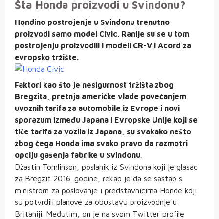
Šta Honda proizvodi u Svindonu?
Hondino postrojenje u Svindonu trenutno
proizvodi samo model Civic. Ranije su se u tom
postrojenju proizvodili i modeli CR-V i Acord za
evropsko tržište.
Faktori kao što je nesigurnost tržišta zbog
Bregzita, pretnja američke vlade povećanjem
uvoznih tarifa za automobile iz Evrope i novi
sporazum između Japana i Evropske Unije koji se
tiče tarifa za vozila iz Japana, su svakako nešto
zbog čega Honda ima svako pravo da razmotri
opciju gašenja fabrike u Svindonu
.
Džastin Tomlinson, poslanik iz Svindona koji je glasao
za Bregzit 2016. godine, rekao je da se sastao s
ministrom za poslovanje i predstavnicima Honde koji
su potvrdili planove za obustavu proizvodnje u
Britaniji. Međutim, on je na svom Twitter profile