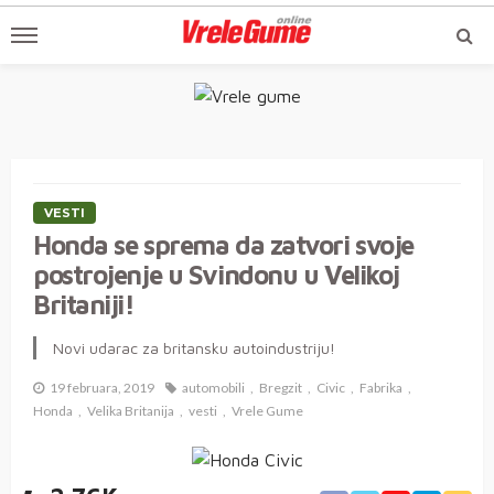
VESTI
Honda se sprema da zatvori svoje
postrojenje u Svindonu u Velikoj
Britaniji!
Novi udarac za britansku autoindustriju!
19 februara, 2019
automobili
Bregzit
Civic
Fabrika
Honda
Velika Britanija
vesti
Vrele Gume