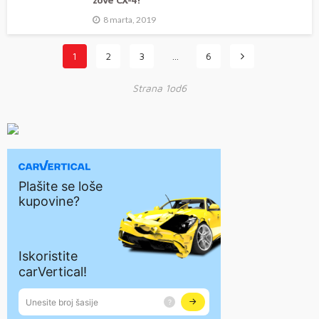
zove CX-4!
8 marta, 2019
1
2
3
…
6
Strana 1od6