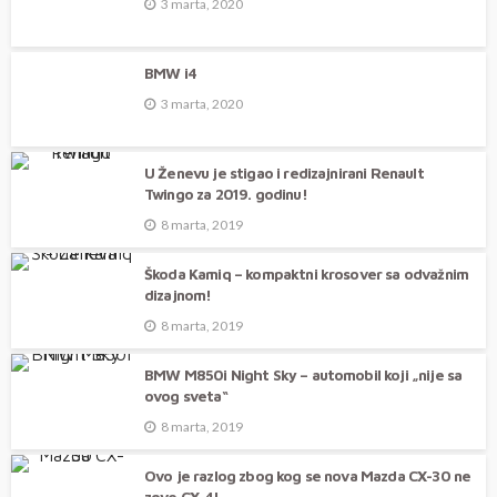
3 marta, 2020
BMW i4
3 marta, 2020
U Ženevu je stigao i redizajnirani Renault
Twingo za 2019. godinu!
8 marta, 2019
Škoda Kamiq – kompaktni krosover sa odvažnim
dizajnom!
8 marta, 2019
BMW M850i Night Sky – automobil koji „nije sa
ovog sveta“
8 marta, 2019
Ovo je razlog zbog kog se nova Mazda CX-30 ne