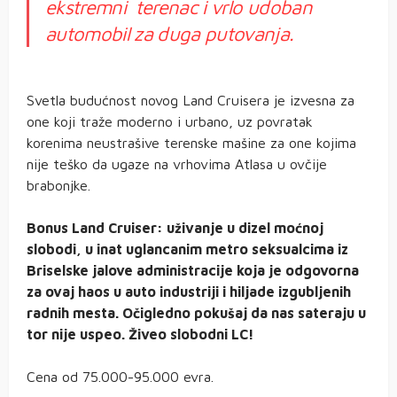
ekstremni terenac i vrlo udoban
automobil za duga putovanja.
Svetla budućnost novog Land Cruisera je izvesna za
one koji traže moderno i urbano, uz povratak
korenima neustrašive terenske mašine za one kojima
nije teško da ugaze na vrhovima Atlasa u ovčije
brabonjke.
Bonus Land Cruiser: uživanje u dizel moćnoj
slobodi, u inat uglancanim metro seksualcima iz
Briselske jalove administracije koja je odgovorna
za ovaj haos u auto industriji i hiljade izgubljenih
radnih mesta. Očigledno pokušaj da nas sateraju u
tor nije uspeo. Živeo slobodni LC!
Cena od 75.000-95.000 evra.