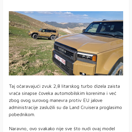
Taj očaravajući zvuk 2,8 litarskog turbo dizela zaista
vraća sinapse čoveka automobilskim korenima i već
zbog ovog surovog manevra protiv EU jalove
administracije zaslužili su da Land Cruisera proglasimo
pobednikom.
Naravno, ovo svakako nije sve što nudi ovaj model