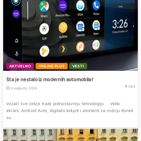
AKTUELNO
ONLINE PLUS
VESTI
Šta je nestalo iz modernih automobila?
584
6 avgusta, 2026
Vozači sve češće traže jednostavniju tehnologiju Veliki
ekrani, Android Auto, digitalni kokpiti i asistenti za vožnju doneli
su...