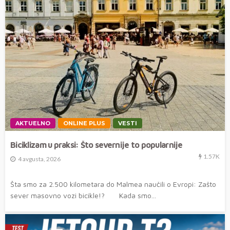
AKTUELNO
ONLINE PLUS
VESTI
Biciklizam u praksi: Što severnije to popularnije
1.57K
4 avgusta, 2026
Šta smo za 2.500 kilometara do Malmea naučili o Evropi: Zašto
sever masovno vozi bicikle!? Kada smo...