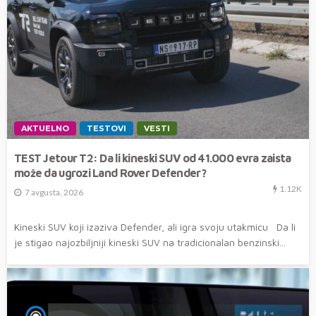
AKTUELNO
TESTOVI
VESTI
TEST Jetour T2: Da li kineski SUV od 41.000 evra zaista
može da ugrozi Land Rover Defender?
1.12K
7 avgusta, 2026
Kineski SUV koji izaziva Defender, ali igra svoju utakmicu Da li
je stigao najozbiljniji kineski SUV na tradicionalan benzinski...