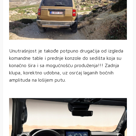
Unutrašnjost je takođe potpuno drugačija od izgleda
komandne table i prednje konzole do sedišta koja su
konačno šira i sa mogućnošću produženja!!! Zadnja
klupa, korektno udobna, uz osrćaj laganih bočnih
amplituda na lošijem putu.