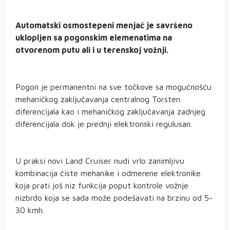
Automatski osmostepeni menjač je savršeno
uklopljen sa pogonskim elemenatima na
otvorenom putu ali i u terenskoj vožnji.
Pogon je permanentni na sve točkove sa mogućnošću
mehaničkog zaključavanja centralnog Torsten
diferencijala kao i mehaničkog zaključavanja zadnjeg
diferencijala dok je prednji elektronski regulusan.
U praksi novi Land Cruiser nudi vrlo zanimljivu
kombinacija čiste mehanike i odmerene elektronike
koja prati još niz funkcija poput kontrole vožnje
nizbrdo koja se sada može podešavati na brzinu od 5-
30 kmh.