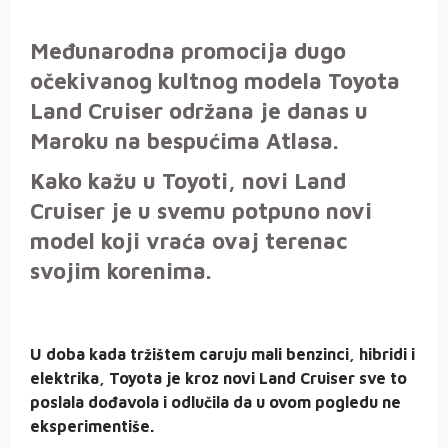
Međunarodna promocija dugo
očekivanog kultnog modela Toyota
Land Cruiser održana je danas u
Maroku na bespućima Atlasa.
Kako kažu u Toyoti, novi Land
Cruiser je u svemu potpuno novi
model koji vraća ovaj terenac
svojim korenima.
U doba kada tržištem caruju mali benzinci, hibridi i
elektrika, Toyota je kroz novi Land Cruiser sve to
poslala dođavola i odlučila da u ovom pogledu ne
eksperimentiše.