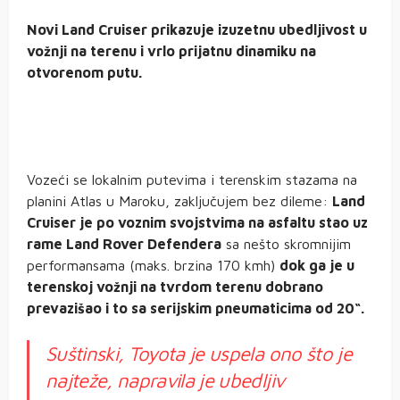
Novi Land Cruiser prikazuje izuzetnu ubedljivost u
vožnji na terenu i vrlo prijatnu dinamiku na
otvorenom putu.
Vozeći se lokalnim putevima i terenskim stazama na
planini Atlas u Maroku, zaključujem bez dileme:
Land
Cruiser je po voznim svojstvima na asfaltu stao uz
rame Land Rover Defendera
sa nešto skromnijim
performansama (maks. brzina 170 kmh)
dok ga je u
terenskoj vožnji na tvrdom terenu dobrano
prevazišao i to sa serijskim pneumaticima od 20“.
Suštinski, Toyota je uspela ono što je
najteže, napravila je ubedljiv