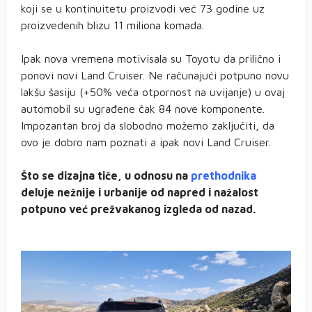
koji se u kontinuitetu proizvodi već 73 godine uz
proizvedenih blizu 11 miliona komada.
Ipak nova vremena motivisala su Toyotu da prilično i
ponovi novi Land Cruiser. Ne računajući potpuno novu
lakšu šasiju (+50% veća otpornost na uvijanje) u ovaj
automobil su ugrađene čak 84 nove komponente.
Impozantan broj da slobodno možemo zaključiti, da
ovo je dobro nam poznati a ipak novi Land Cruiser.
Što se dizajna tiče, u odnosu na
prethodnika
deluje nežnije i urbanije od napred i nažalost
potpuno već prežvakanog izgleda od nazad.