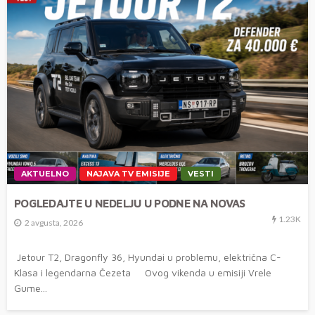
AKTUELNO
NAJAVA TV EMISIJE
VESTI
POGLEDAJTE U NEDELJU U PODNE NA NOVAS
1.23K
2 avgusta, 2026
Jetour T2, Dragonfly 36, Hyundai u problemu, električna C-
Klasa i legendarna Čezeta Ovog vikenda u emisiji Vrele
Gume...