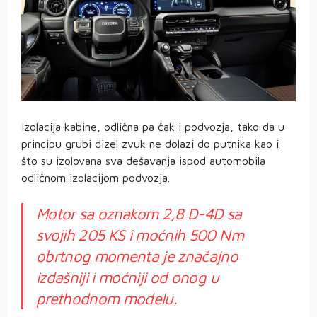
Izolacija kabine, odlična pa čak i podvozja, tako da u
principu grubi dizel zvuk ne dolazi do putnika kao i
što su izolovana sva dešavanja ispod automobila
odličnom izolacijom podvozja.
Motor sa oznakom 2,8 D-4D sa
svojih 205 KS i moćnih 500 Nm
obrtnog momenta je značajno
izdašniji i moćniji od onog u
prethodnom modelu.