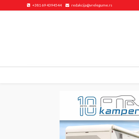
+381 69 4394544
redakcija@vrelegume.rs