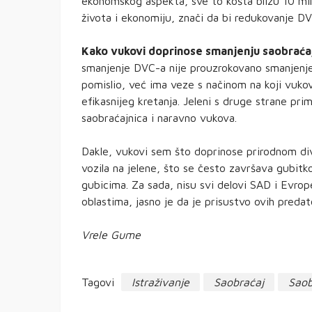
ekonomskog aspekta, sve to košta blizu 10 milij
života i ekonomiju, znači da bi redukovanje DV
Kako vukovi doprinose smanjenju saobraća
smanjenje DVC-a nije prouzrokovano smanjenje
pomislio, već ima veze s načinom na koji vukov
efikasnijeg kretanja. Jeleni s druge strane pri
saobraćajnica i naravno vukova.
Dakle, vukovi sem što doprinose prirodnom div
vozila na jelene, što se često završava gubitk
gubicima. Za sada, nisu svi delovi SAD i Evrop
oblastima, jasno je da je prisustvo ovih predat
Vrele Gume
Tagovi
Istraživanje
Saobraćaj
Saob