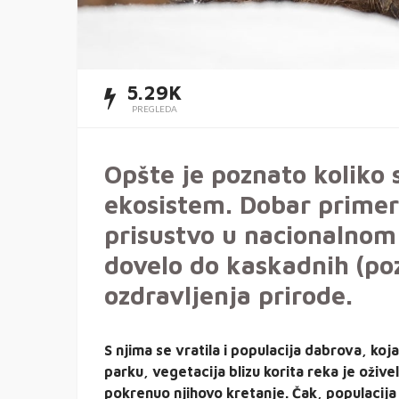
5.29K
PREGLEDA
Opšte je poznato koliko 
ekosistem. Dobar primer
prisustvo u nacionalnom 
dovelo do kaskadnih (poz
ozdravljenja prirode.
S njima se vratila i populacija dabrova, koj
parku, vegetacija blizu korita reka je ožive
pokrenuo njihovo kretanje. Čak, populacija 