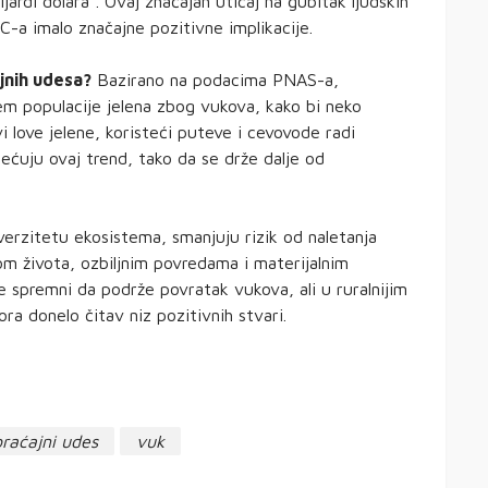
ardi dolara“. Ovaj značajan uticaj na gubitak ljudskih
C-a imalo značajne pozitivne implikacije.
jnih udesa?
Bazirano na podacima PNAS-a,
m populacije jelena zbog vukova, kako bi neko
i love jelene, koristeći puteve i cevovode radi
mećuju ovaj trend, tako da se drže dalje od
erzitetu ekosistema, smanjuju rizik od naletanja
om života, ozbiljnim povredama i materijalnim
e spremni da podrže povratak vukova, ali u ruralnijim
ora donelo čitav niz pozitivnih stvari.
raćajni udes
vuk