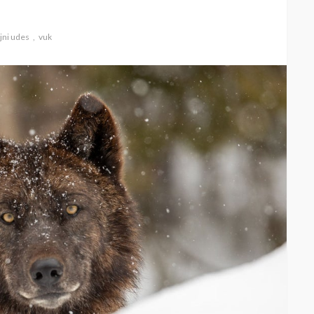
jni udes
vuk