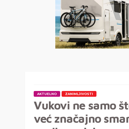
AKTUELNO
ZANIMLJIVOSTI
Vukovi ne samo št
već značajno sman