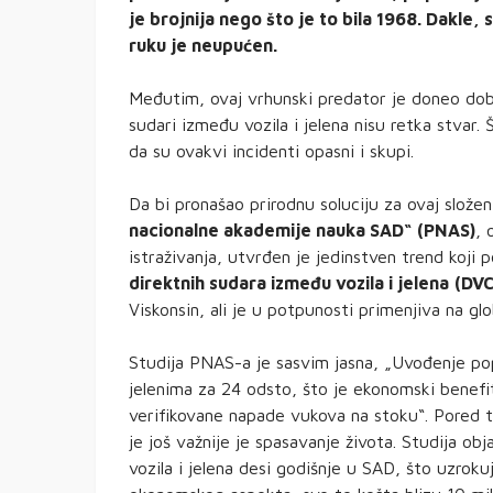
je brojnija nego što je to bila 1968. Dakle
ruku je neupućen.
Međutim, ovaj vrhunski predator je doneo dob
sudari između vozila i jelena nisu retka stvar. 
da su ovakvi incidenti opasni i skupi.
Da bi pronašao prirodnu soluciju za ovaj složen
nacionalne akademije nauka SAD“
(PNAS)
, 
istraživanja, utvrđen je jedinstven trend koj
direktnih sudara između vozila i jelena
(DVC
Viskonsin, ali je u potpunosti primenjiva na gl
Studija PNAS-a je sasvim jasna, „Uvođenje popu
jelenima za 24 odsto, što je ekonomski benefi
verifikovane napade vukova na stoku“. Pored t
je još važnije je spasavanje života. Studija ob
vozila i jelena desi godišnje u SAD, što uzrok