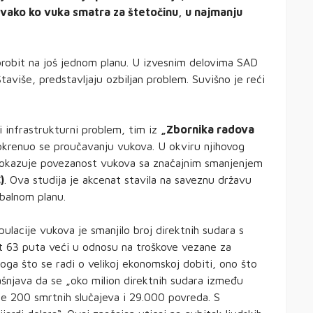
, svako ko vuka smatra za štetočinu, u najmanju
robit na još jednom planu. U izvesnim delovima SAD
Štaviše, predstavljaju ozbiljan problem. Suvišno je reći
i infrastrukturni problem, tim iz
„Zbornika radova
okrenuo se proučavanju vukova. U okviru njihovog
i pokazuje povezanost vukova sa značajnim smanjenjem
)
. Ova studija je akcenat stavila na saveznu državu
obalnom planu.
lacije vukova je smanjilo broj direktnih sudara s
t 63 puta veći u odnosu na troškove vezane za
oga što se radi o velikoj ekonomskoj dobiti, ono što
jašnjava da se „oko milion direktnih sudara između
uje 200 smrtnih slučajeva i 29.000 povreda. S