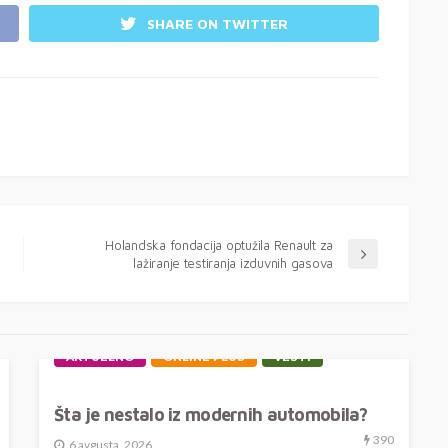
SHARE ON TWITTER
Holandska fondacija optužila Renault za
lažiranje testiranja izduvnih gasova
AKTUELNO
ONLINE PLUS
VESTI
Šta je nestalo iz modernih automobila?
390
6 avgusta, 2026