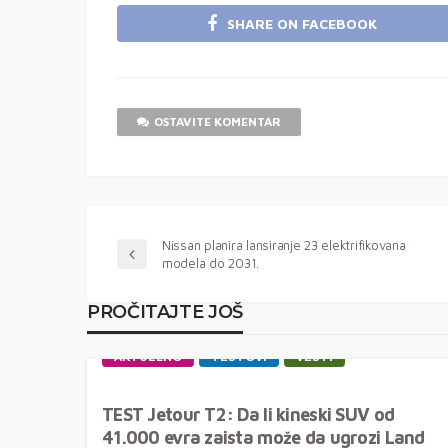
SHARE ON FACEBOOK
OSTAVITE KOMENTAR
Nissan planira lansiranje 23 elektrifikovana
modela do 2031.
PROČITAJTE JOŠ
AKTUELNO
TESTOVI
VESTI
TEST Jetour T2: Da li kineski SUV od
41.000 evra zaista može da ugrozi Land