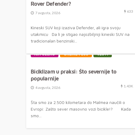
Rover Defender?
633
7 avgusta, 2026
Kineski SUV koji izaziva Defender, ali igra svoju
utakmicu Da li je stigao najozbiljniji kineski SUV na
tradicionalan benzinski...
AKTUELNO
ONLINE PLUS
VESTI
Biciklizam u praksi: Što severnije to
popularnije
1.43K
4 avgusta, 2026
Šta smo za 2.500 kilometara do Malmea naučili o
Evropi: Zašto sever masovno vozi bicikle!? Kada
smo...