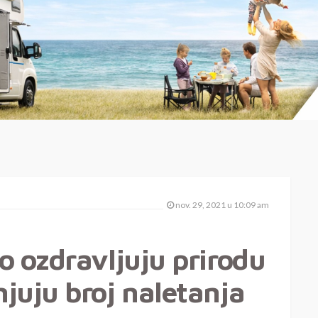
nov. 29, 2021 u 10:09 am
o ozdravljuju prirodu
juju broj naletanja