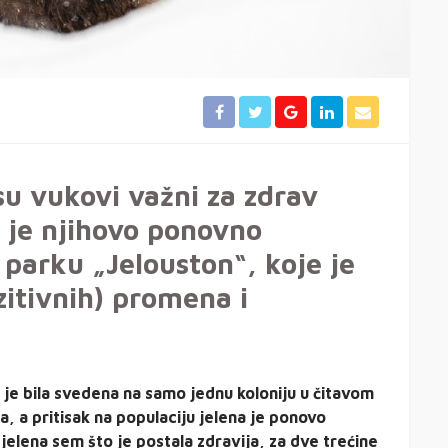
su vukovi važni za zdrav
 je njihovo ponovno
parku „Jelouston“, koje je
itivnih) promena i
a je bila svedena na samo jednu koloniju u čitavom
la, a pritisak na populaciju jelena je ponovo
jelena sem što je postala zdravija, za dve trećine