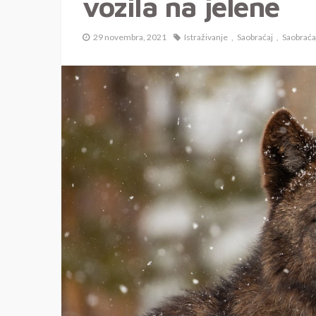
vozila na jelene
29 novembra, 2021
Istraživanje
Saobraćaj
Saobraća