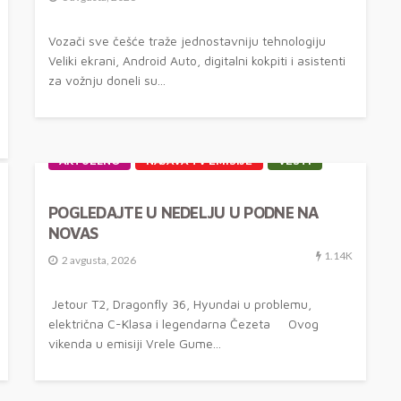
Vozači sve češće traže jednostavniju tehnologiju
Veliki ekrani, Android Auto, digitalni kokpiti i asistenti
za vožnju doneli su...
AKTUELNO
NAJAVA TV EMISIJE
VESTI
POGLEDAJTE U NEDELJU U PODNE NA
NOVAS
1.14K
2 avgusta, 2026
Jetour T2, Dragonfly 36, Hyundai u problemu,
električna C-Klasa i legendarna Čezeta Ovog
vikenda u emisiji Vrele Gume...