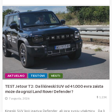
AKTUELNO
TESTOVI
VESTI
TEST Jetour T2: Da li kineski SUV od 41.000 evra zaista
može da ugrozi Land Rover Defender?
1.23K
7 avgusta, 2026
Kineski SUV koji izaziva Defender, ali igra svoju utakmicu Da li