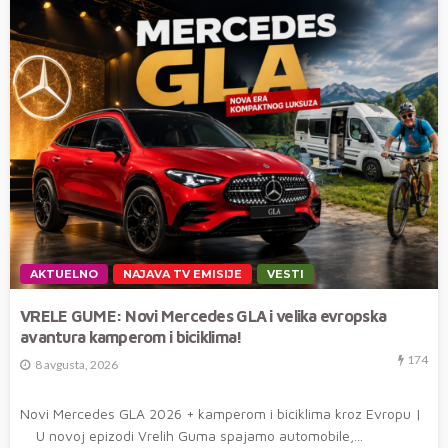
AKTUELNO
NAJAVA TV EMISIJE
VESTI
VRELE GUME: Novi Mercedes GLA i velika evropska
avantura kamperom i biciklima!
174
8 avgusta, 2026
Novi Mercedes GLA 2026 + kamperom i biciklima kroz Evropu |
U novoj epizodi Vrelih Guma spajamo automobile,...