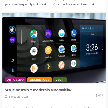
je stigao najozbiljniji kineski SUV na tradicionalan benzinski...
AKTUELNO
ONLINE PLUS
VESTI
Šta je nestalo iz modernih automobila?
659
6 avgusta, 2026