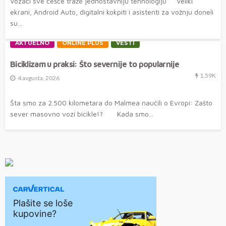
Vozači sve češće traže jednostavniju tehnologiju Veliki
ekrani, Android Auto, digitalni kokpiti i asistenti za vožnju doneli
su...
AKTUELNO
ONLINE PLUS
VESTI
Biciklizam u praksi: Što severnije to popularnije
1.59K
4 avgusta, 2026
Šta smo za 2.500 kilometara do Malmea naučili o Evropi: Zašto
sever masovno vozi bicikle!? Kada smo...