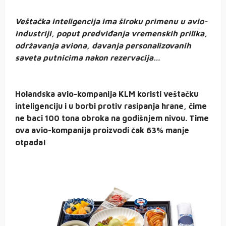
Veštačka inteligencija ima široku primenu u avio-
industriji, poput predviđanja vremenskih prilika,
održavanja aviona, davanja personalizovanih
saveta putnicima nakon rezervacija…
Holandska avio-kompanija KLM koristi veštačku
inteligenciju i u borbi protiv rasipanja hrane, čime
ne baci 100 tona obroka na godišnjem nivou. Time
ova avio-kompanija proizvodi čak 63% manje
otpada!