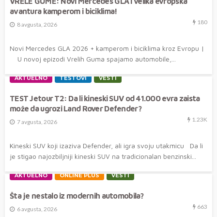
VRELE GUME: Novi Mercedes GLA i velika evropska
avantura kamperom i biciklima!
180
8 avgusta, 2026
Novi Mercedes GLA 2026 + kamperom i biciklima kroz Evropu |
U novoj epizodi Vrelih Guma spajamo automobile,...
AKTUELNO
TESTOVI
VESTI
TEST Jetour T2: Da li kineski SUV od 41.000 evra zaista
može da ugrozi Land Rover Defender?
1.23K
7 avgusta, 2026
Kineski SUV koji izaziva Defender, ali igra svoju utakmicu Da li
je stigao najozbiljniji kineski SUV na tradicionalan benzinski...
AKTUELNO
ONLINE PLUS
VESTI
Šta je nestalo iz modernih automobila?
663
6 avgusta, 2026