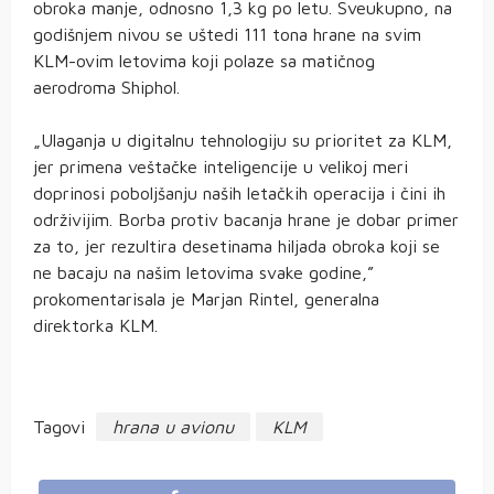
obroka manje, odnosno 1,3 kg po letu. Sveukupno, na
godišnjem nivou se uštedi 111 tona hrane na svim
KLM-ovim letovima koji polaze sa matičnog
aerodroma Shiphol.
„Ulaganja u digitalnu tehnologiju su prioritet za KLM,
jer primena veštačke inteligencije u velikoj meri
doprinosi poboljšanju naših letačkih operacija i čini ih
održivijim. Borba protiv bacanja hrane je dobar primer
za to, jer rezultira desetinama hiljada obroka koji se
ne bacaju na našim letovima svake godine,”
prokomentarisala je Marjan Rintel, generalna
direktorka KLM.
Tagovi
hrana u avionu
KLM