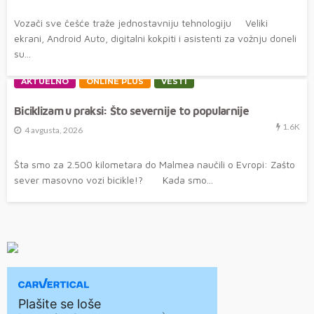
Vozači sve češće traže jednostavniju tehnologiju Veliki
ekrani, Android Auto, digitalni kokpiti i asistenti za vožnju doneli
su...
AKTUELNO
ONLINE PLUS
VESTI
Biciklizam u praksi: Što severnije to popularnije
1.6K
4 avgusta, 2026
Šta smo za 2.500 kilometara do Malmea naučili o Evropi: Zašto
sever masovno vozi bicikle!? Kada smo...