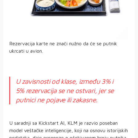
Rezervacija karte ne znači nužno da će se putnik
ukrcati u avion.
U zavisnosti od klase, između 3% i
5% rezervacija se ne ostvari, jer se
putnici ne pojave ili zakasne.
U saradnji sa Kickstart AI, KLM je razvio poseban
model veštačke inteligencije, koji na osnovu istorijskih
podataka, daje prognoze o očekivanom broju putnika