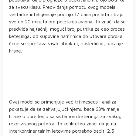
za svaku klasu. Predviđanja pomoću ovog modela
veštačke inteligencije počinju 17 dana pre leta i traju
sve do 20 minuta pre poletanja aviona. To znači da se
predviđa najtačniji mogući broj putnika za ceo proces
keteringa: od kupovine namirnica do utovara obroka,
čime se sprečava višak obroka i, posledično, bacanje
hrane.
Ovaj model se primenjuje već tri meseca i analiza
pokazuje da se zahvaljujući njemu baca 63% manje
hrane u poređenju sa sistemom keteringa za svakog
rezervisanog putnika. To konkretno znači da je na
interkontinentalnim letovima potrebno baciti 2,5