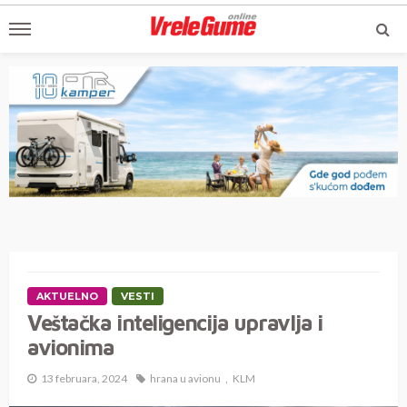
AKTUELNO
VESTI
Veštačka inteligencija upravlja i
avionima
13 februara, 2024
hrana u avionu
KLM