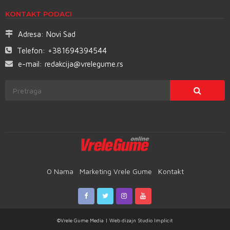
KONTAKT PODACI
Adresa:
Novi Sad
Telefon:
+381694394544
e-mail:
redakcija@vrelegume.rs
O Nama
Marketing Vrele Gume
Kontakt
©Vrele Gume Media | Web dizajn
Studio Implicit