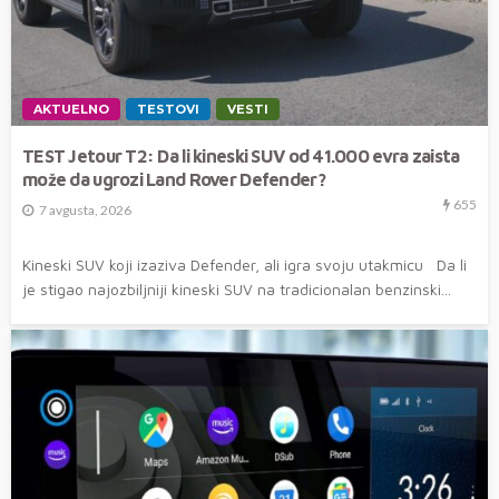
AKTUELNO
TESTOVI
VESTI
TEST Jetour T2: Da li kineski SUV od 41.000 evra zaista
može da ugrozi Land Rover Defender?
655
7 avgusta, 2026
Kineski SUV koji izaziva Defender, ali igra svoju utakmicu Da li
je stigao najozbiljniji kineski SUV na tradicionalan benzinski...