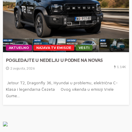
AKTUELNO
NAJAVA TV EMISIJE
VESTI
POGLEDAJTE U NEDELJU U PODNE NA NOVAS
1.14K
2 avgusta, 2026
Jetour T2, Dragonfly 36, Hyundai u problemu, električna C-
Klasa i legendarna Čezeta Ovog vikenda u emisiji Vrele
Gume...