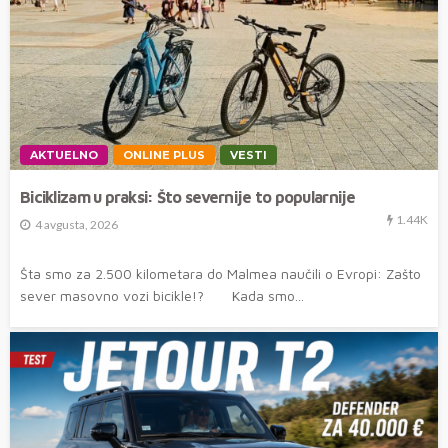
AKTUELNO
ONLINE PLUS
VESTI
Biciklizam u praksi: Što severnije to popularnije
1.44K
4 avgusta, 2026
Šta smo za 2.500 kilometara do Malmea naučili o Evropi: Zašto
sever masovno vozi bicikle!? Kada smo...