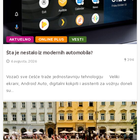
AKTUELNO
ONLINE PLUS
VESTI
Šta je nestalo iz modernih automobila?
394
6 avgusta, 2026
Vozači sve češće traže jednostavniju tehnologiju Veliki
ekrani, Android Auto, digitalni kokpiti i asistenti za vožnju doneli
su...