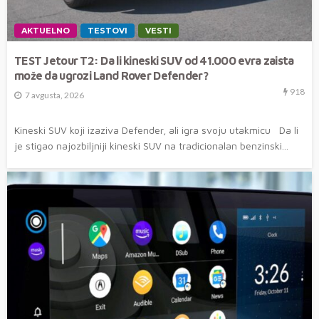
AKTUELNO
TESTOVI
VESTI
TEST Jetour T2: Da li kineski SUV od 41.000 evra zaista
može da ugrozi Land Rover Defender?
918
7 avgusta, 2026
Kineski SUV koji izaziva Defender, ali igra svoju utakmicu Da li
je stigao najozbiljniji kineski SUV na tradicionalan benzinski...