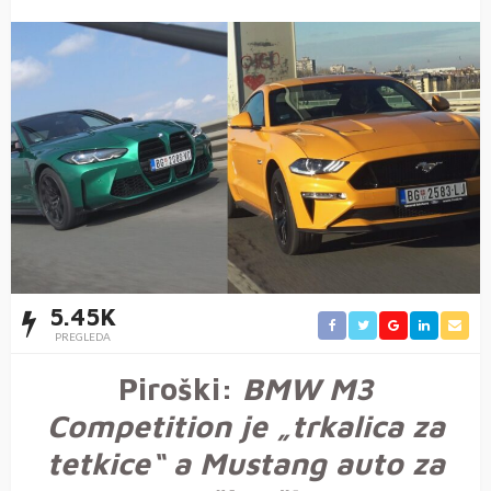
5.45K
PREGLEDA
Piroški:
BMW M3
Competition je „trkalica za
tetkice“ a Mustang auto za