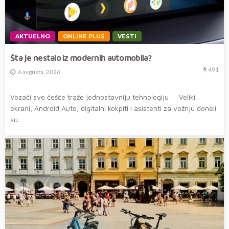
AKTUELNO
ONLINE PLUS
VESTI
Šta je nestalo iz modernih automobila?
491
6 avgusta, 2026
Vozači sve češće traže jednostavniju tehnologiju Veliki
ekrani, Android Auto, digitalni kokpiti i asistenti za vožnju doneli
su...