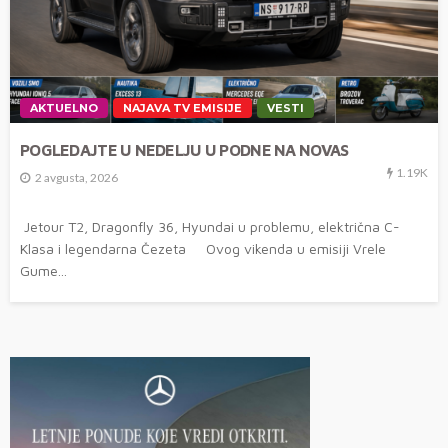
AKTUELNO
NAJAVA TV EMISIJE
VESTI
POGLEDAJTE U NEDELJU U PODNE NA NOVAS
1.19K
2 avgusta, 2026
Jetour T2, Dragonfly 36, Hyundai u problemu, električna C-
Klasa i legendarna Čezeta Ovog vikenda u emisiji Vrele
Gume...