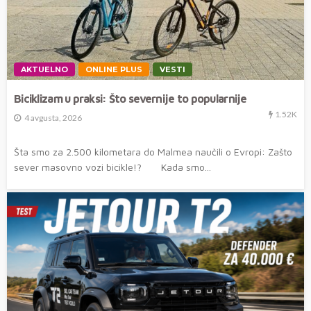
AKTUELNO
ONLINE PLUS
VESTI
Biciklizam u praksi: Što severnije to popularnije
1.52K
4 avgusta, 2026
Šta smo za 2.500 kilometara do Malmea naučili o Evropi: Zašto
sever masovno vozi bicikle!? Kada smo...