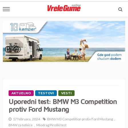
AKTUELNO
TESTOVI
VESTI
Uporedni test: BMW M3 Competition
protiv Ford Mustang
17 februara, 2024
BMW M3 Competition protiv Ford Mustang
BMW za tetkice
Miodrag Piroški test