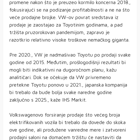
promene nakon što je preuzeo kormilo koncerna 2018.,
fokusirajući se na podizanje profitabilnosti a ne na što
veće prodajne brojke. VW-ov povrat sredstava iz
prodaje je zaostajao za Toyotinim godinama, a pad
tržišta pruzorokovan pandemijom, zapravo je
razotkrio relativno visoke troškove nemačkog giganta.
Pre 2020., VW je nadmašivao Toyotu po prodaji svake
godine od 2015. Međutim, prošlogodišnji rezultati bi
mogli biti indikativni na dugoročnom planu, kažu
analitičari. Dok se očekuje da VW privremeno
pretekne Toyotu ponovo u 2021., japanska kompanija
bi trebalo da bude bolja svake naredne godine
zaključno s 2025., kaže IHS Markit.
Volkswagenovo forsiranje prodaje što većeg broja
elektrifikovanih vozila bi trebalo da dovede do skoka
ove godine, ali produžene vanredne mere i zatvoreni
prodajni saloni na domaćem tržištu će nastaviti da