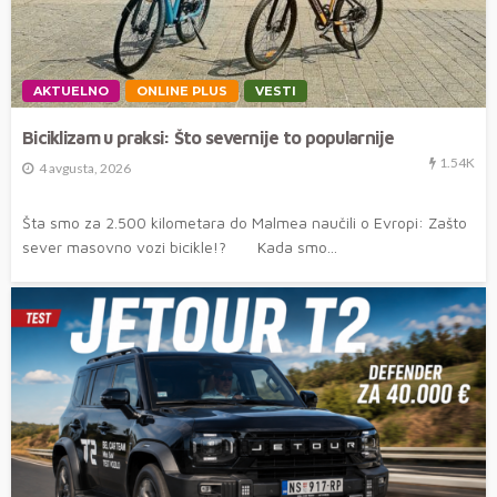
AKTUELNO
ONLINE PLUS
VESTI
Biciklizam u praksi: Što severnije to popularnije
1.54K
4 avgusta, 2026
Šta smo za 2.500 kilometara do Malmea naučili o Evropi: Zašto
sever masovno vozi bicikle!? Kada smo...