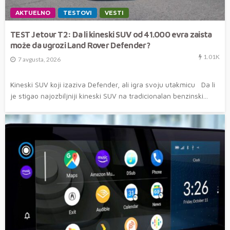
AKTUELNO
TESTOVI
VESTI
TEST Jetour T2: Da li kineski SUV od 41.000 evra zaista
može da ugrozi Land Rover Defender?
1.01K
7 avgusta, 2026
Kineski SUV koji izaziva Defender, ali igra svoju utakmicu Da li
je stigao najozbiljniji kineski SUV na tradicionalan benzinski...