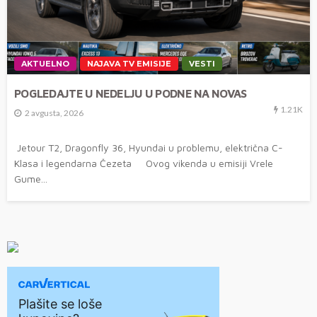
AKTUELNO
NAJAVA TV EMISIJE
VESTI
POGLEDAJTE U NEDELJU U PODNE NA NOVAS
1.21K
2 avgusta, 2026
Jetour T2, Dragonfly 36, Hyundai u problemu, električna C-
Klasa i legendarna Čezeta Ovog vikenda u emisiji Vrele
Gume...