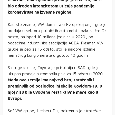
bio određen intenzitetom uticaja pandemije
koronavirusa na izvesne regione.
Kao što znamo, VW dominira u Evropskoj uniji, gde je
prodaja u sektoru putničkih automobila pala za čak 24
odsto, na ispod 10 miliona jedinica u 2020., po
podacima industrijske asocijacije ACEA. Plasman VW
grupe je pao za 15 odsto, što je najgore izdanje
nemačkog konglomerata u gotovo 10 godina.
S druge strane, Toyota je prisutnija u SAD, gde je
ukupna prodaja automobila pala za 15 odsto u 2020.
Mada ova zemlja ima najveći broj zaraženih i
preminulih od posledica infekcije Kovidom-19, u
njoj nisu bile uvođene restriktivne mere kao u
Evropi.
Šef VW grupe, Herbert Dis, pokrenuo je strateške