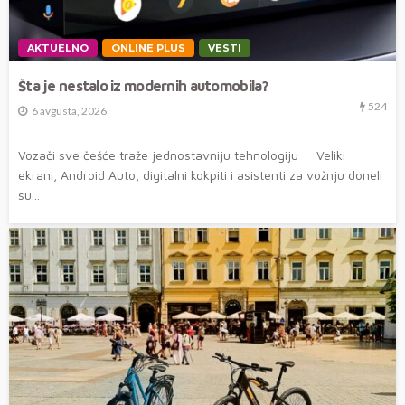
AKTUELNO
ONLINE PLUS
VESTI
Šta je nestalo iz modernih automobila?
524
6 avgusta, 2026
Vozači sve češće traže jednostavniju tehnologiju Veliki
ekrani, Android Auto, digitalni kokpiti i asistenti za vožnju doneli
su...