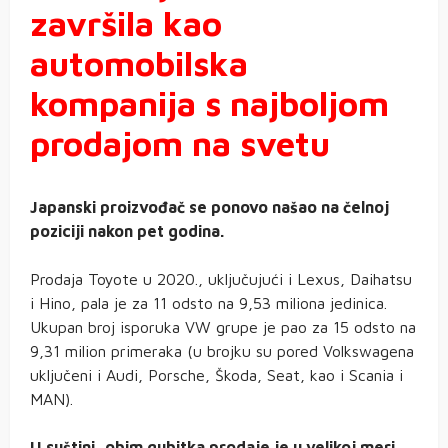
završila kao
automobilska
kompanija s najboljom
prodajom na svetu
Japanski proizvođač se ponovo našao na čelnoj
poziciji nakon pet godina.
Prodaja Toyote u 2020., uključujući i Lexus, Daihatsu
i Hino, pala je za 11 odsto na 9,53 miliona jedinica.
Ukupan broj isporuka VW grupe je pao za 15 odsto na
9,31 milion primeraka (u brojku su pored Volkswagena
uključeni i Audi, Porsche, Škoda, Seat, kao i Scania i
MAN).
U suštini, obim gubitka prodaje je u velikoj meri