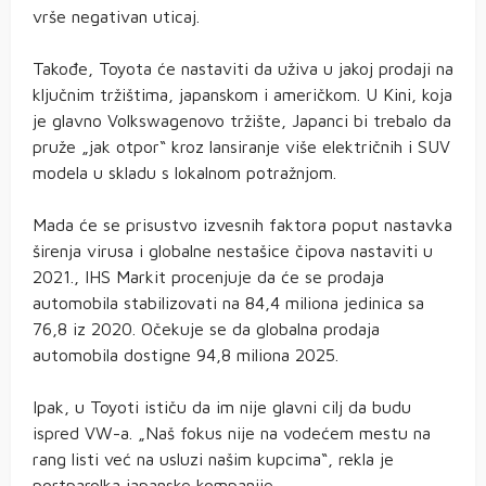
vrše negativan uticaj.
Takođe, Toyota će nastaviti da uživa u jakoj prodaji na
ključnim tržištima, japanskom i američkom. U Kini, koja
je glavno Volkswagenovo tržište, Japanci bi trebalo da
pruže „jak otpor“ kroz lansiranje više električnih i SUV
modela u skladu s lokalnom potražnjom.
Mada će se prisustvo izvesnih faktora poput nastavka
širenja virusa i globalne nestašice čipova nastaviti u
2021., IHS Markit procenjuje da će se prodaja
automobila stabilizovati na 84,4 miliona jedinica sa
76,8 iz 2020. Očekuje se da globalna prodaja
automobila dostigne 94,8 miliona 2025.
Ipak, u Toyoti ističu da im nije glavni cilj da budu
ispred VW-a. „Naš fokus nije na vodećem mestu na
rang listi već na usluzi našim kupcima“, rekla je
portparolka japanske kompanije.