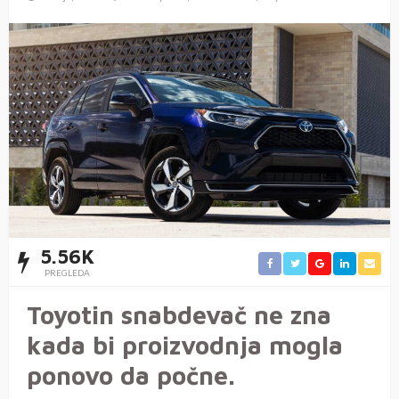
5.56K
PREGLEDA
Toyotin snabdevač ne zna
kada bi proizvodnja mogla
ponovo da počne.