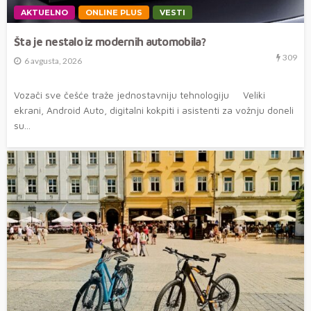
AKTUELNO
ONLINE PLUS
VESTI
Šta je nestalo iz modernih automobila?
309
6 avgusta, 2026
Vozači sve češće traže jednostavniju tehnologiju Veliki
ekrani, Android Auto, digitalni kokpiti i asistenti za vožnju doneli
su...