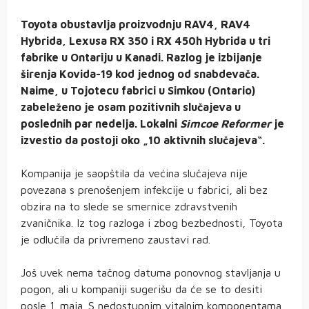
Toyota obustavlja proizvodnju RAV4, RAV4
Hybrida, Lexusa RX 350 i RX 450h Hybrida u tri
fabrike u Ontariju u Kanadi. Razlog je izbijanje
širenja Kovida-19 kod jednog od snabdevača.
Naime, u Tojotecu fabrici u Simkou (Ontario)
zabeleženo je osam pozitivnih slučajeva u
poslednih par nedelja. Lokalni
Simcoe Reformer
je
izvestio da postoji oko „10 aktivnih slučajeva“.
Kompanija je saopštila da većina slučajeva nije
povezana s prenošenjem infekcije u fabrici, ali bez
obzira na to slede se smernice zdravstvenih
zvaničnika. Iz tog razloga i zbog bezbednosti, Toyota
je odlučila da privremeno zaustavi rad.
Još uvek nema tačnog datuma ponovnog stavljanja u
pogon, ali u kompaniji sugerišu da će se to desiti
posle 1. maja. S nedostupnim vitalnim komponentama,