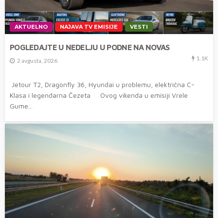
AKTUELNO
NAJAVA TV EMISIJE
VESTI
POGLEDAJTE U NEDELJU U PODNE NA NOVAS
1.1K
2 avgusta, 2026
Jetour T2, Dragonfly 36, Hyundai u problemu, električna C-
Klasa i legendarna Čezeta Ovog vikenda u emisiji Vrele
Gume...