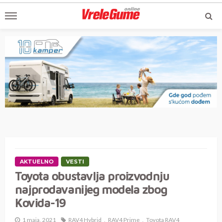
AKTUELNO
VESTI
Toyota obustavlja proizvodnju
najprodavanijeg modela zbog
Kovida-19
1 maja, 2021
RAV4 Hybrid
RAV4 Prime
Toyota RAV4