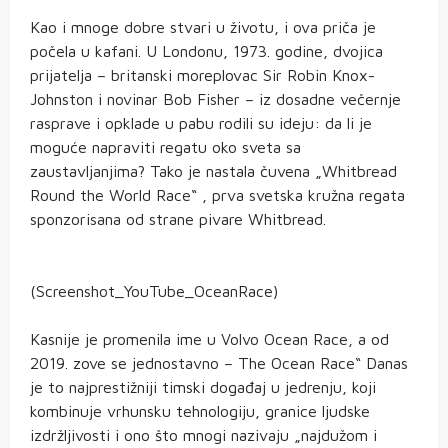
Kao i mnoge dobre stvari u životu, i ova priča je
počela u kafani. U Londonu, 1973. godine, dvojica
prijatelja – britanski moreplovac Sir Robin Knox-
Johnston i novinar Bob Fisher – iz dosadne večernje
rasprave i opklade u pabu rodili su ideju: da li je
moguće napraviti regatu oko sveta sa
zaustavljanjima? Tako je nastala čuvena „Whitbread
Round the World Race“ , prva svetska kružna regata
sponzorisana od strane pivare Whitbread.
(Screenshot_YouTube_OceanRace)
Kasnije je promenila ime u Volvo Ocean Race, a od
2019. zove se jednostavno – The Ocean Race“ Danas
je to najprestižniji timski događaj u jedrenju, koji
kombinuje vrhunsku tehnologiju, granice ljudske
izdržljivosti i ono što mnogi nazivaju „najdužom i