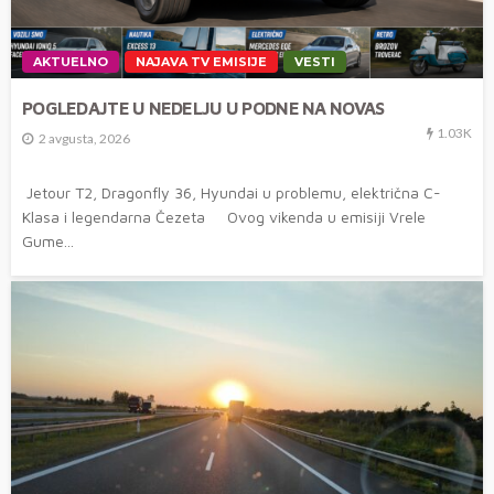
AKTUELNO
NAJAVA TV EMISIJE
VESTI
POGLEDAJTE U NEDELJU U PODNE NA NOVAS
1.03K
2 avgusta, 2026
Jetour T2, Dragonfly 36, Hyundai u problemu, električna C-
Klasa i legendarna Čezeta Ovog vikenda u emisiji Vrele
Gume...