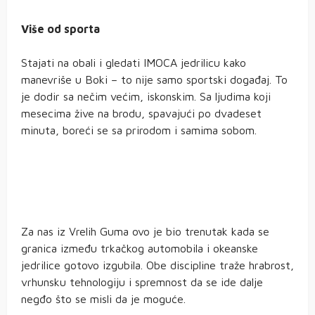
Više od sporta
Stajati na obali i gledati IMOCA jedrilicu kako
manevriše u Boki – to nije samo sportski događaj. To
je dodir sa nečim većim, iskonskim. Sa ljudima koji
mesecima žive na brodu, spavajući po dvadeset
minuta, boreći se sa prirodom i samima sobom.
Za nas iz Vrelih Guma ovo je bio trenutak kada se
granica između trkačkog automobila i okeanske
jedrilice gotovo izgubila. Obe discipline traže hrabrost,
vrhunsku tehnologiju i spremnost da se ide dalje
negđo što se misli da je moguće.