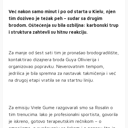
Već nakon samo minut i po od starta u Kielu, njen
tim doživeo je težak peh – sudar sa drugim
brodom. Oštećenja su bila ozbiljna: karbonski trup
i struktura zahtevli su hitnu reakciju.
Za manje od šest sati tim je pronašao brodogradilište,
kontaktirao dizajnera broda Guya Ollivierija i
organizovao popravku. Neverovatnim tempom,
jedrilica je bila spremna za nastavak takmičenja i već
na drugoj etapi vratila se na startnu liniju.
Za emisiju Vrele Gume razgovarali smo sa Rosalin o
tim trenucima. Iako je profesionalni sportista, govorila
je iskreno, gotovo terapeutskim rečnikom – o