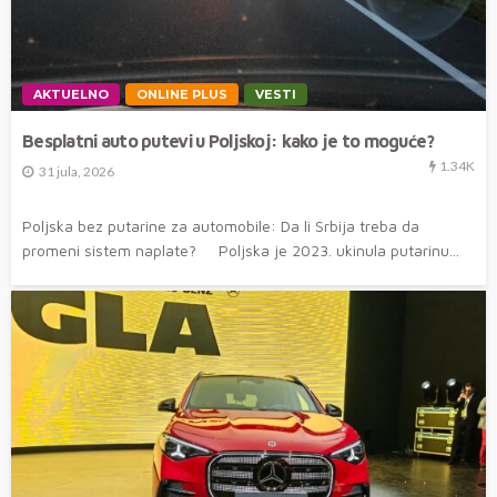
AKTUELNO
ONLINE PLUS
VESTI
Besplatni auto putevi u Poljskoj: kako je to moguće?
1.34K
31 jula, 2026
Poljska bez putarine za automobile: Da li Srbija treba da
promeni sistem naplate? Poljska je 2023. ukinula putarinu...