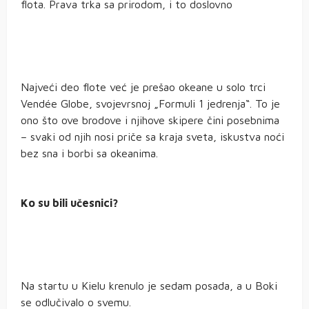
flota. Prava trka sa prirodom, i to doslovno
Najveći deo flote već je prešao okeane u solo trci
Vendée Globe, svojevrsnoj „Formuli 1 jedrenja“. To je
ono što ove brodove i njihove skipere čini posebnima
– svaki od njih nosi priče sa kraja sveta, iskustva noći
bez sna i borbi sa okeanima.
Ko su bili učesnici?
Na startu u Kielu krenulo je sedam posada, a u Boki
se odlučivalo o svemu.