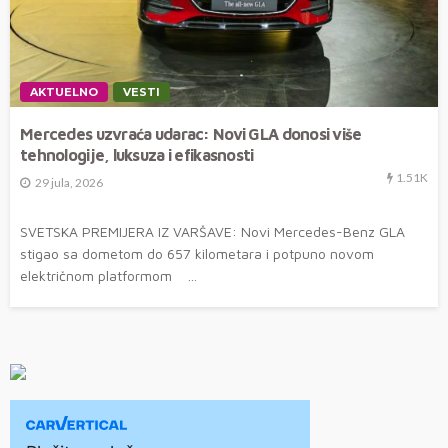
AKTUELNO
VESTI
Mercedes uzvraća udarac: Novi GLA donosi više
tehnologije, luksuza i efikasnosti
1.51K
29 jula, 2026
SVETSKA PREMIJERA IZ VARŠAVE: Novi Mercedes-Benz GLA
stigao sa dometom do 657 kilometara i potpuno novom
električnom platformom ...