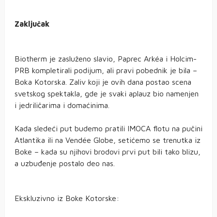
Zaključak
Biotherm je zasluženo slavio, Paprec Arkéa i Holcim-
PRB kompletirali podijum, ali pravi pobednik je bila –
Boka Kotorska. Zaliv koji je ovih dana postao scena
svetskog spektakla, gde je svaki aplauz bio namenjen
i jedriličarima i domaćinima.
Kada sledeći put budemo pratili IMOCA flotu na pučini
Atlantika ili na Vendée Globe, setićemo se trenutka iz
Boke – kada su njihovi brodovi prvi put bili tako blizu,
a uzbuđenje postalo deo nas.
Ekskluzivno iz Boke Kotorske: