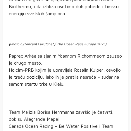
Biothermu, i da izbliza osetimo duh pobede i timsku
energiju svetskih šampiona.
(Photo by Vincent Curutchet / The Ocean Race Europe 2025)
Paprec Arkéa sa sjanim Yoannom Richommeom zauzeo
je drugo mesto.
Holcim-PRB kojim je upravljala Rosalin Kuiper, osvojio
je treću poziciju, iako ih je pratila nesreća – sudar na
samom startu trke u Kielu.
Team Malizia Borisa Herrmanna završio je četvrti,
dok su Allagrande Mapei
Canada Ocean Racing – Be Water Positive i Team