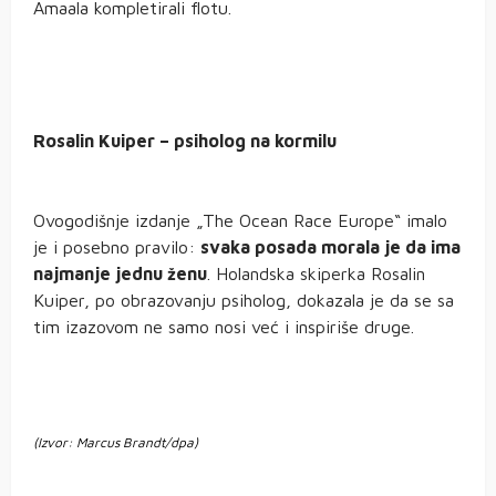
Amaala kompletirali flotu.
Rosalin Kuiper – psiholog na kormilu
Ovogodišnje izdanje „The Ocean Race Europe“ imalo
je i posebno pravilo:
svaka posada morala je da ima
najmanje jednu ženu
. Holandska skiperka Rosalin
Kuiper, po obrazovanju psiholog, dokazala je da se sa
tim izazovom ne samo nosi već i inspiriše druge.
(Izvor: Marcus Brandt/dpa)