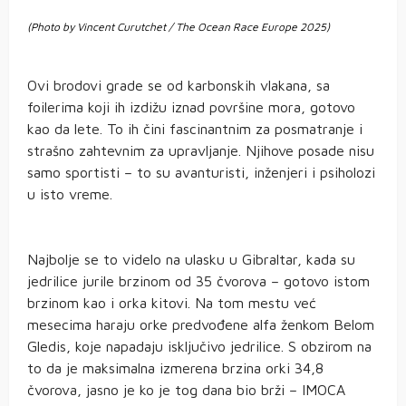
(Photo by Vincent Curutchet / The Ocean Race Europe 2025)
Ovi brodovi grade se od karbonskih vlakana, sa
foilerima koji ih izdižu iznad površine mora, gotovo
kao da lete. To ih čini fascinantnim za posmatranje i
strašno zahtevnim za upravljanje. Njihove posade nisu
samo sportisti – to su avanturisti, inženjeri i psiholozi
u isto vreme.
Najbolje se to videlo na ulasku u Gibraltar, kada su
jedrilice jurile brzinom od 35 čvorova – gotovo istom
brzinom kao i orka kitovi. Na tom mestu već
mesecima haraju orke predvođene alfa ženkom Belom
Gledis, koje napadaju isključivo jedrilice. S obzirom na
to da je maksimalna izmerena brzina orki 34,8
čvorova, jasno je ko je tog dana bio brži – IMOCA