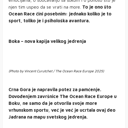
emocijama, o suočavanju sa šokom i o ponosu što je
njen tim uspeo da se vrati na more.
To je ono što
Ocean Race čini posebnim: jednako koliko je to
sport, toliko je i psihološka avantura.
Boka – nova kapija velikog jedrenja
(Photo by Vincent Curutchet / The Ocean Race Europe 2025)
Crna Gora je napravila potez za pamćenje.
Dovođenjem završnice The Ocean Race Europe u
Boku, ne samo da je otvorila svoje more
vrhunskom sportu, već je već je ucrtala ovaj deo
Jadrana na mapu svetskog jedrenja.