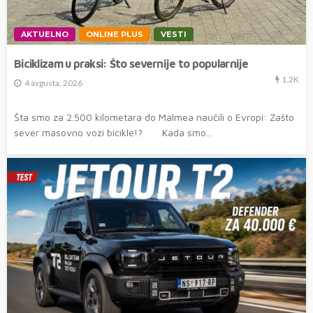
AKTUELNO
ONLINE PLUS
VESTI
Biciklizam u praksi: Što severnije to popularnije
1.2K
4 avgusta, 2026
Šta smo za 2.500 kilometara do Malmea naučili o Evropi: Zašto
sever masovno vozi bicikle!? Kada smo...