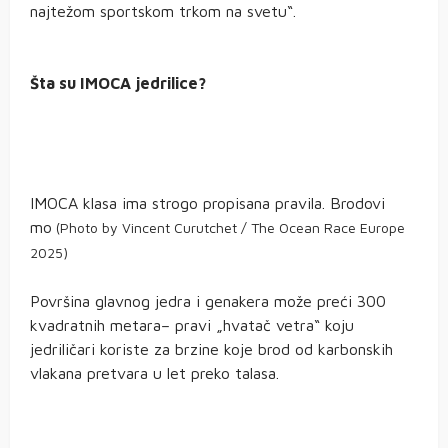
najtežom sportskom trkom na svetu“.
Šta su IMOCA jedrilice?
IMOCA klasa ima strogo propisana pravila. Brodovi
mo
(Photo by Vincent Curutchet / The Ocean Race Europe
2025)
Površina glavnog jedra i genakera može preći 300
kvadratnih metara– pravi „hvatač vetra“ koju
jedriličari koriste za brzine koje brod od karbonskih
vlakana pretvara u let preko talasa.