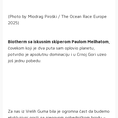
(Photo by Miodrag Piroški / The Ocean Race Europe
2025)
Biotherm sa iskusnim skiperom Paulom Meilhatom,
čovekom koji je dva puta sam oplovio planetu,
potvrdio je apsolutnu dominaciju i u Crnoj Gori uzeo
još jednu pobedu.
Za nas iz Vrelih Guma bila je ogromna čast da budemo
ekskluzivni gosti na njegovom pobedničkom brodu –