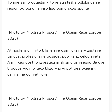
To nije samo događaj – to je strateška odluka da se
region uključi u najvišu ligu pomorskog sporta.
(Photo by Miodrag Piroški / The Ocean Race Europe
2025)
Atmosfera u Tivtu bila je sve osim lokalna – zastave
timova, profesionalne posade, publika iz celog sveta.
A mi, kao gosti u izveštači imali smo privilegiju da ove
brodove vidimo tako blizu – prvi put bez okeanskih
daljina, na dohvat ruke.
(Photo by Miodrag Piroški / The Ocean Race Europe
2025)