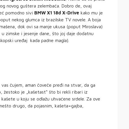
vog novog guštera zelembaća. Dobro de, ovaj
 već pomodno sivi
BMW X1 18d X-Drive
kako mu je
poput nekog glumca iz brazilske TV novele. A boja
omašena, dok ovi sa manje ukusa (poput Miroslava)
a u zimske i jesenje dane, što joj daje dodatnu
oskopski uređaj kada padne magla).
a vas čujem, aman čoveče pređi na stvar, da ga
žestoko je „kašetast“ što bi rekli ribari iz
va kašete u koju se odlažu uhvaćene srdele. Za ove
 nešto drugo, da pojasnim, kašeta=gajba,