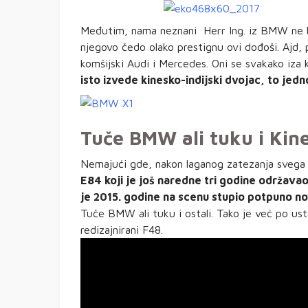
Međutim, nama neznani Herr Ing. iz BMW ne bi 
njegovo čedo olako prestignu ovi dođoši. Ajd
komšijski Audi i Mercedes. Oni se svakako iza 
isto izvede kinesko-indijski dvojac, to je
Tuče BMW ali tuku i Kine
Nemajući gde, nakon laganog zatezanja svega
E84 koji je još naredne tri godine održav
je 2015. godine na scenu stupio potpuno no
Tuče BMW ali tuku i ostali. Tako je već po usta
redizajnirani F48.