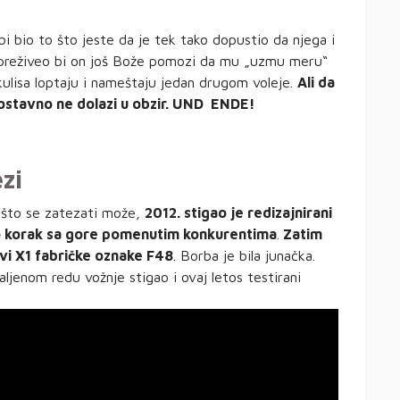
bio to što jeste da je tek tako dopustio da njega i
, preživeo bi on još Bože pomozi da mu „uzmu meru“
kulisa loptaju i nameštaju jedan drugom voleje.
Ali da
dnostavno ne dolazi u obzir. UND ENDE!
zi
 što se zatezati može,
2012. stigao je redizajnirani
ao korak sa gore pomenutim konkurentima
.
Zatim
vi X1 fabričke oznake F48
. Borba je bila junačka.
ljenom redu vožnje stigao i ovaj letos testirani