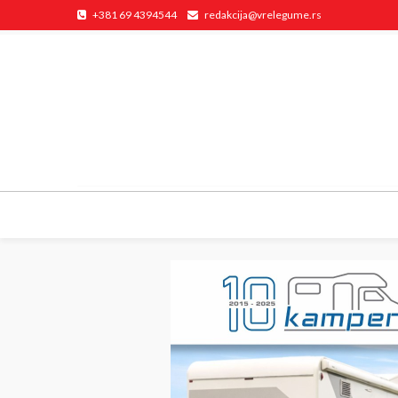
+381 69 4394544
redakcija@vrelegume.rs