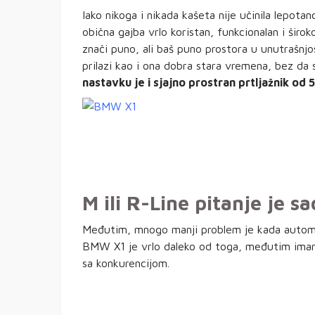
Iako nikoga i nikada kašeta nije učinila lepo
obična gajba vrlo koristan, funkcionalan i šir
znači puno, ali baš puno prostora u unutrašnjos
prilazi kao i ona dobra stara vremena, bez da 
nastavku je i sjajno prostran prtljažnik od 
M ili R-Line pitanje je s
Međutim, mnogo manji problem je kada automob
BMW X1 je vrlo daleko od toga, međutim imam 
sa konkurencijom.