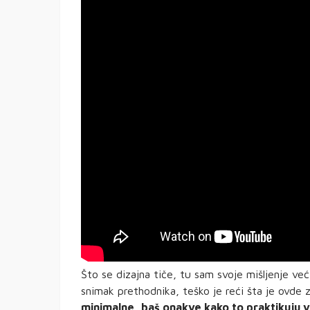
Što se dizajna tiče, tu sam svoje mišljenje v
snimak prethodnika, teško je reći šta je ovde 
minimalne, baš onakve kako to praktikuju ve