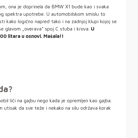
tanom, ona je doprinela da BMW X1 bude kao i svaka
okog spektra upotrebe. U automobilskom smislu to
ti kako logično napred tako i na zadnjoj klupi kojoj se
se glavom „overava“ spoj C stuba i krova.
U
500 litara u osnovi. Mašala!!
ada?
il liči na gajbu nego kada je opremljen kao gajba.
utisak da sve teže i nekako na silu održava korak