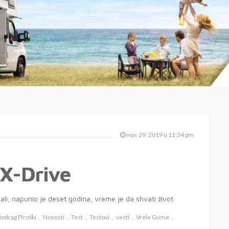
nov. 29, 2019 u 11:34 pm
 X-Drive
mali, napunio je deset godina, vreme je da shvati život
odrag Piroški
Novosti
Test
Testovi
vesti
Vrele Gume