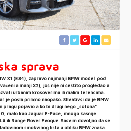
nska sprava
BMW X1 (E84), zapravo najmanji BMW model pod
ćeni a manji X2), još nije ni čestito progledao a
azvati urbanim krosoverima ili malim terencima.
var je pošla prilično naopako. Shvativši da je BMW
om pragu pojavio a ko bi drugi nego „sotona“
40, malo kao Jaguar E-Pace, mnogo kasnije
A ili Range Rover Evoque. Sasvim dovoljno da se
hladovinom smokvinog lista u obliku BMW znaka.