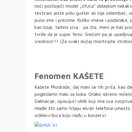
noći postojeći model „ofuca“ dolaskom nekak
testirani jeste polu gušter ali nije zelembać,
puno ime i prezime. Koliko imena i podataka, 
kao boja, tamno siva… pa šta, meni je baš pr
tvrde da je super fensi. Srećom pa je upadljiv
vrednost!!! (Za svaki slučaj montirajte strob
Fenomen KAŠETE
Kažete Miodraže, daj mani se tih priča, kao d
pogledamo malo sa boka. Onako iskreno rečeno, 
Dalmacije, opisujući oblik koji ima sva svojst
mlađe što samo trljaju ekran telefona umesto
srdela=ribica koju nađu u konzervi.