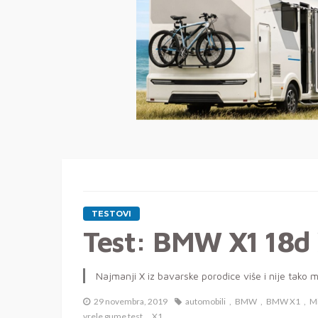
TESTOVI
Test: BMW X1 18d
Najmanji X iz bavarske porodice više i nije tako 
29 novembra, 2019
automobili
BMW
BMW X1
Mi
vrele gume test
X1