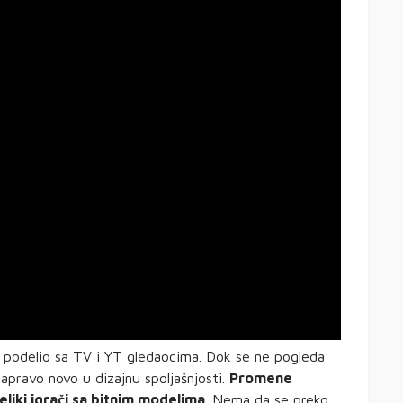
eć podelio sa TV i YT gledaocima. Dok se ne pogleda
zapravo novo u dizajnu spoljašnjosti.
Promene
liki igrači sa bitnim modelima
. Nema da se preko