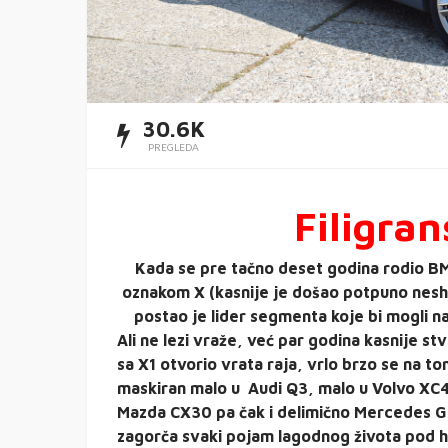
30.6K
PREGLEDA
Filigra
Kada se pre tačno deset godina rodio 
oznakom X (kasnije je došao potpuno neshva
postao je lider segmenta koje bi mogli n
Ali ne lezi vraže, već par godina kasnije st
sa X1 otvorio vrata raja, vrlo brzo se na t
maskiran malo u Audi Q3, malo u Volvo XC
Mazda CX30 pa čak i delimično Mercedes GL
zagorča svaki pojam lagodnog života pod 