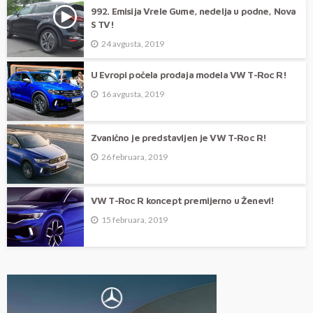
992. Emisija Vrele Gume, nedelja u podne, Nova
S TV!
24 avgusta, 2019
U Evropi počela prodaja modela VW T-Roc R!
16 avgusta, 2019
Zvanično je predstavljen je VW T-Roc R!
26 februara, 2019
VW T-Roc R koncept premijerno u Ženevi!
15 februara, 2019